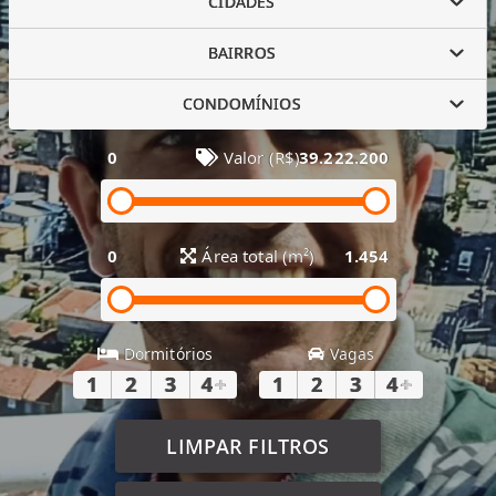
CIDADES
BAIRROS
CONDOMÍNIOS
0
Valor (R$)
39.222.200
0
Área total (m²)
1.454
Dormitórios
Vagas
1
2
3
4
+
1
2
3
4
+
LIMPAR FILTROS