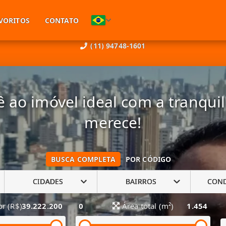
VORITOS
CONTATO
(11) 94748-1601
 ao imóvel ideal com a tranqui
merece!
BUSCA COMPLETA
POR CÓDIGO
CIDADES
BAIRROS
CON
or (R$)
39.222.200
0
Área total (m²)
1.454