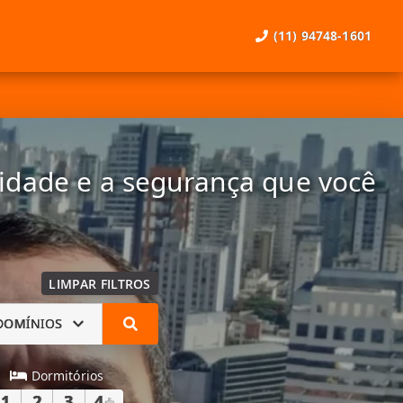
(11) 94748-1601
lidade e a segurança que você
LIMPAR FILTROS
DOMÍNIOS
Dormitórios
1
2
3
4
+