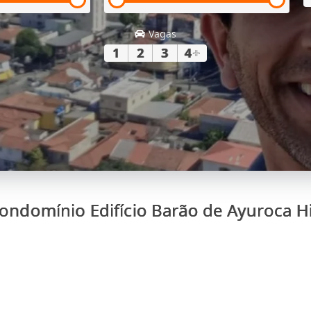
Vagas
1
2
3
4
+
ondomínio Edifício Barão de Ayuroca H