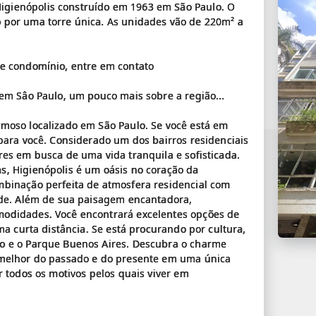
gienópolis construído em 1963 em São Paulo. O
 por uma torre única. As unidades vão de 220m² a
se condomínio, entre em contato
 em Sâo Paulo, um pouco mais sobre a região...
rmoso localizado em São Paulo. Se você está em
 para você. Considerado um dos bairros residenciais
res em busca de uma vida tranquila e sofisticada.
s, Higienópolis é um oásis no coração da
mbinação perfeita de atmosfera residencial com
ade. Além de sua paisagem encantadora,
modidades. Você encontrará excelentes opções de
ma curta distância. Se está procurando por cultura,
o e o Parque Buenos Aires. Descubra o charme
 melhor do passado e do presente em uma única
r todos os motivos pelos quais viver em