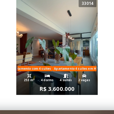
33014
vagas
Apartamento com 4 suítes
Apartamento 4 suítes em Higienópolis
253 m²
4 dorms
4 suítes
2 vagas
R$ 3.600.000