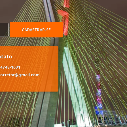
CADASTRAR-SE
ntato
94748-1601
corretor@gmail.com