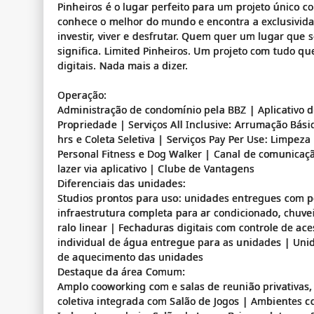
Pinheiros é o lugar perfeito para um projeto único c
conhece o melhor do mundo e encontra a exclusiv
investir, viver e desfrutar. Quem quer um lugar que s
significa. Limited Pinheiros. Um projeto com tudo qu
digitais. Nada mais a dizer.
Operação:
Administração de condomínio pela BBZ | Aplicativo 
Propriedade | Serviços All Inclusive: Arrumação Bási
hrs e Coleta Seletiva | Serviços Pay Per Use: Limp
Personal Fitness e Dog Walker | Canal de comunicaçã
lazer via aplicativo | Clube de Vantagens
Diferenciais das unidades:
Studios prontos para uso: unidades entregues com po
infraestrutura completa para ar condicionado, chuve
ralo linear | Fechaduras digitais com controle de a
individual de água entregue para as unidades | Uni
de aquecimento das unidades
Destaque da área Comum:
Amplo cooworking com e salas de reunião privativas
coletiva integrada com Salão de Jogos | Ambientes co