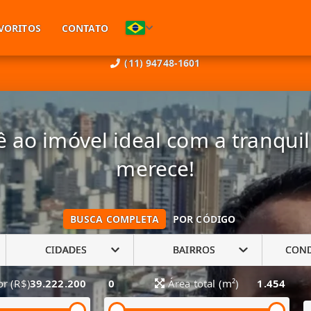
VORITOS
CONTATO
(11) 94748-1601
 ao imóvel ideal com a tranqui
merece!
BUSCA COMPLETA
POR CÓDIGO
CIDADES
BAIRROS
CON
or (R$)
39.222.200
0
Área total (m²)
1.454