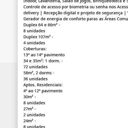
Indoor, Lavanderia, Salão de Jogos, Brinquedoteca e 
Controle de acesso por biometria ou senha nos Acess
delivery | Recepção digital e projeto de segurança | 
Gerador de energia de conforto paras as Áreas Com
Duplex 64 e 66m² -
8 unidades
Duplex 107m² -
4 unidades
Coberturas:
13º ao 14º pavimento
34 e 35m²: 1 dorm. -
72 unidades
58m², 2 dorms -
36 unidades
Aptos. Residenciais:
4º ao 12º pavimento
30m² -
8 unidades
27m² -
2 unidades
24m² -
8 unidades