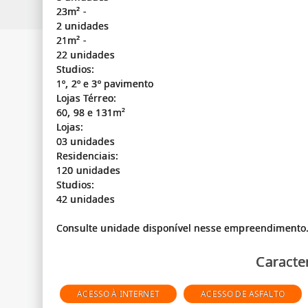
23m² -
2 unidades
21m² -
22 unidades
Studios:
1º, 2º e 3º pavimento
Lojas Térreo:
60, 98 e 131m²
Lojas:
03 unidades
Residenciais:
120 unidades
Studios:
42 unidades
Caracter
ACESSO À INTERNET
ACESSO DE ASFALTO