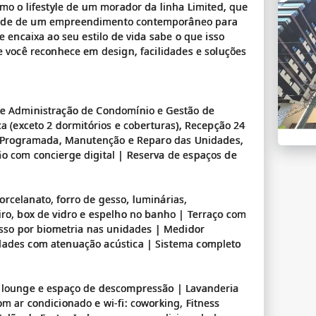
omo o lifestyle de um morador da linha Limited, que
idade de um empreendimento contemporâneo para
e encaixa ao seu estilo de vida sabe o que isso
e você reconhece em design, facilidades e soluções
de Administração de Condomínio e Gestão de
ca (exceto 2 dormitórios e coberturas), Recepção 24
eza Programada, Manutenção e Reparo das Unidades,
o com concierge digital | Reserva de espaços de
rcelanato, forro de gesso, luminárias,
iro, box de vidro e espelho no banho | Terraço com
cesso por biometria nas unidades | Medidor
dades com atenuação acústica | Sistema completo
, lounge e espaço de descompressão | Lavanderia
m ar condicionado e wi-fi: coworking, Fitness