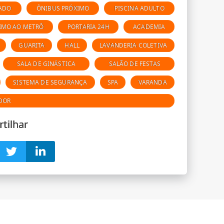
ADO
ÔNIBUS PRÓXIMO
PISCINA ADULTO
IMO AO METRÔ
PORTARIA 24H
ACADEMIA
GUARITA
HALL
LAVANDERIA COLETIVA
SALA DE GINÁSTICA
SALÃO DE FESTAS
SISTEMA DE SEGURANÇA
SPA
VARANDA
DOR
tilhar