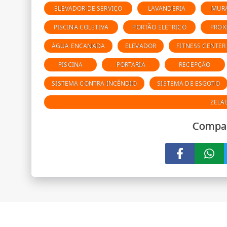
ELEVADOR DE SERVIÇO
LAVANDERIA
MUR
PISCINA COLETIVA
PORTÃO ELÉTRICO
PRÓX
ÁGUA ENCANADA
ELEVADOR
FITNESS CENTER
PISCINA
PORTARIA
RECEPÇÃO
SISTEMA CONTRA INCÊNDIO
SISTEMA DE ESGOTO
ZELA
Compar