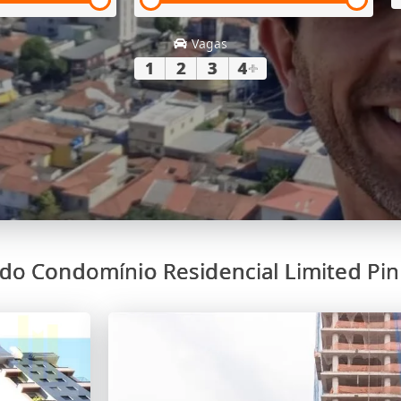
Vagas
1
2
3
4
+
 do Condomínio Residencial Limited Pin