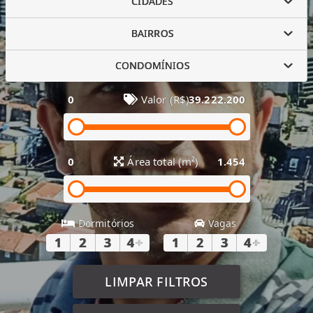
CIDADES
BAIRROS
CONDOMÍNIOS
0
Valor (R$)
39.222.200
0
Área total (m²)
1.454
Dormitórios
Vagas
1
2
3
4
+
1
2
3
4
+
LIMPAR FILTROS