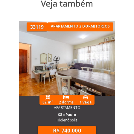
Veja também
33119
APARTAMENTO 2 DORMITÓRIOS
82 m²
2 dorms
1 vaga
APARTAMENTO
São Paulo
Higienópolis
R$ 740.000