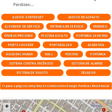
Perdizes:
Piscina
ACESSO À INTERNET
ACESSO DE ASFALTO
Churrasqueira
ELEVADOR DE SERVIÇO
ENTRADA DE SERVIÇO
MURADO
Espaço Gourmet
Academia
ÔNIBUS PRÓXIMO
PISCINA ADULTO
PORTARIA 24 HORAS
Brinquedoteca
PORTE COCHÈRE
PORTARIA 24H
ACADEMIA
Quadra
Piscina Aquecida
ÁGUA ENCANADA
HALL
PISCINA
PORTARIA
Playground
SISTEMA CONTRA INCÊNDIO
SISTEMA DE ALARME
Salão de Jogos
Salão de Festas
SISTEMA DE ESGOTO
ZELADOR
Área Verde
Ir para a página completa do Condomínio Design Perdizes Residencial
+