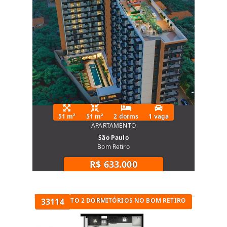
51 m²
51 m²
2 dorms
1 vaga
APARTAMENTO
São Paulo
Bom Retiro
R$ 633.000
TÓRIOS
APARTAMENTO 2 DORMITÓRIOS NO BOM RETIRO
33114