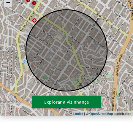
−
Explorar a vizinhança
Leaflet
| ©
OpenStreetMap
contributors