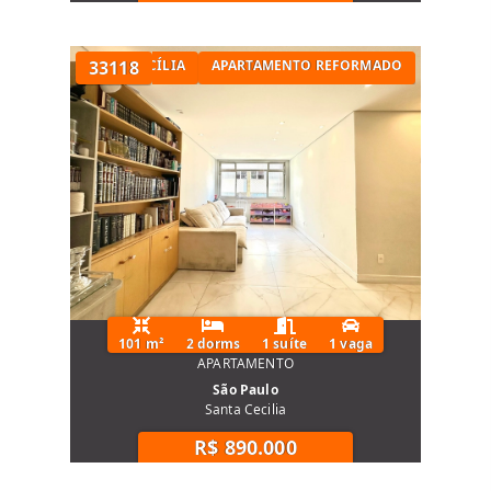
TÓRIOS NA SANTA CECÍLIA
33118
APARTAMENTO REFORMADO
101 m²
2 dorms
1 suíte
1 vaga
APARTAMENTO
São Paulo
Santa Cecilia
R$ 890.000