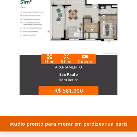
51 m²
51 m²
2 dorms
APARTAMENTO
São Paulo
Bom Retiro
R$ 581.000
studio pronto para morar em perdizes rua paris