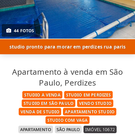
44 FOTOS
studio pronto para morar em perdizes rua paris
Apartamento à venda em São
Paulo, Perdizes
STUDIO A VENDA
STUDIO EM PERDIZES
STUDIO EM SÃO PAULO
VENDO STUDIO
VENDA DE STUDIO
APARTAMENTO STUDIO
STUDIO COM VAGA
APARTAMENTO
SÃO PAULO
IMÓVEL 10672