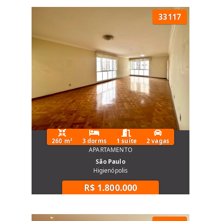
33117
260 m²
3 dorms
1 suíte
2 vagas
APARTAMENTO
São Paulo
Higienópolis
R$ 1.800.000