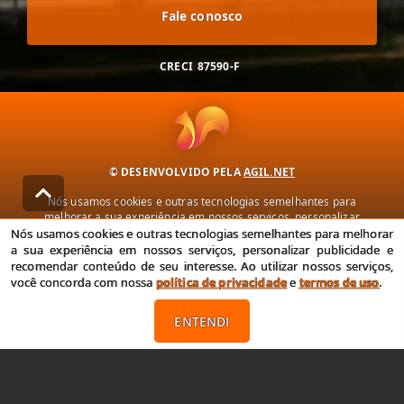
Fale conosco
CRECI
87590-F
© DESENVOLVIDO PELA
AGIL.NET
Nós usamos cookies e outras tecnologias semelhantes para
melhorar a sua experiência em nossos serviços, personalizar
publicidade e recomendar conteúdo de seu interesse. Ao utilizar
Nós usamos cookies e outras tecnologias semelhantes para melhorar
nossos serviços, você concorda com nossa política de privacidade e
a sua experiência em nossos serviços, personalizar publicidade e
termos de uso.
recomendar conteúdo de seu interesse. Ao utilizar nossos serviços,
você concorda com nossa
política de privacidade
e
termos de uso
.
Política de Privacidade
Termos de uso
ENTENDI