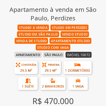
Apartamento à venda em São
Paulo, Perdizes
STUDIO A VENDA
STUDIO EM PERDIZES
STUDIO EM SÃO PAULO
VENDO STUDIO
VENDA DE STUDIO
APARTAMENTO STUDIO
STUDIO COM VAGA
APARTAMENTO
SÃO PAULO
IMÓVEL 10672
CONSTRUÍDA
PRIVATIVA
29.5 M²
29.5 M²
1 DORMITÓRIO
1 SUÍTE
2 BANHEIROS
1 VAGA
R$ 470.000