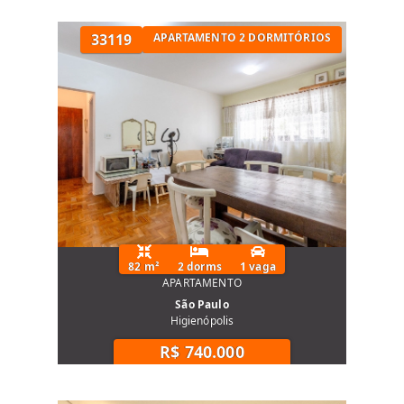
33119
APARTAMENTO 2 DORMITÓRIOS
82 m²
2 dorms
1 vaga
APARTAMENTO
São Paulo
Higienópolis
R$ 740.000