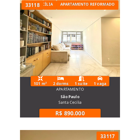
TÓRIOS NA SANTA CECÍLIA
33118
APARTAMENTO REFORMADO
101 m²
2 dorms
1 suíte
1 vaga
APARTAMENTO
São Paulo
Santa Cecilia
R$ 890.000
33117