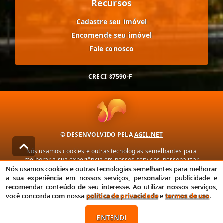
Recursos
Cadastre seu imóvel
Encomende seu imóvel
Fale conosco
CRECI
87590-F
© DESENVOLVIDO PELA
AGIL.NET
Nós usamos cookies e outras tecnologias semelhantes para
melhorar a sua experiência em nossos serviços, personalizar
publicidade e recomendar conteúdo de seu interesse. Ao utilizar
Nós usamos cookies e outras tecnologias semelhantes para melhorar
nossos serviços, você concorda com nossa política de privacidade e
a sua experiência em nossos serviços, personalizar publicidade e
termos de uso.
recomendar conteúdo de seu interesse. Ao utilizar nossos serviços,
você concorda com nossa
política de privacidade
e
termos de uso
.
Política de Privacidade
Termos de uso
ENTENDI