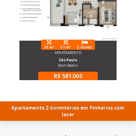
51 m²
51 m²
2 dorms
APARTAMENTO
São Paulo
Bom Retiro
R$ 581.000
Apartamento 2 dormitórios em Pinheiros com
lazer