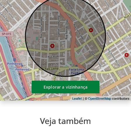
Aptos inteligentes
Com automação kit smart home.
Lazer e acabamento
Diferenciados.
Gestão Housi:
Facilidades para o morador,
rentabilidade para o investidor.
Consulte Imóveis à venda nesse
condomínio, entre em contato
Explorar a vizinhança
Leaflet
| ©
OpenStreetMap
contributors
Veja também