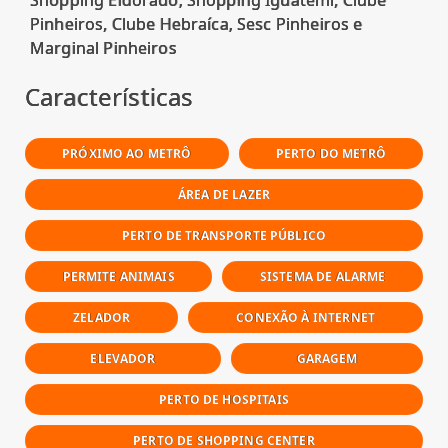
Pinheiros, Clube Hebraíca, Sesc Pinheiros e
Características
PRÓXIMO AO METRÔ
PERTO DO METRÔ
ÁREA DE LAZER
PERTO DE TRANSPORTE PÚBLICO
PERMITE ANIMAIS
SISTEMA DE ALARME
ZELADOR
CONEXÃO À INTERNET
ELEVADOR
GARAGEM
PERTO DE HOSPITAIS
PERTO DE SHOPPING CENTER