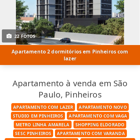
22 FOTOS
Apartamento 2 dormitórios em Pinheiros com
lazer
Apartamento à venda em São
Paulo, Pinheiros
APARTAMENTO COM LAZER
APARTAMENTO NOVO
STUDIO EM PINHEIROS
APARTAMENTO COM VAGA
METRO LINHA AMARELA
SHOPPING ELDORADO
SESC PINHEIROS
APARTAMENTO COM VARANDA