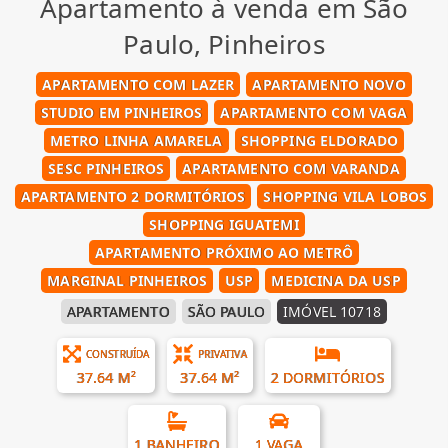
Apartamento à venda em São
Paulo, Pinheiros
APARTAMENTO COM LAZER
APARTAMENTO NOVO
STUDIO EM PINHEIROS
APARTAMENTO COM VAGA
METRO LINHA AMARELA
SHOPPING ELDORADO
SESC PINHEIROS
APARTAMENTO COM VARANDA
APARTAMENTO 2 DORMITÓRIOS
SHOPPING VILA LOBOS
SHOPPING IGUATEMI
APARTAMENTO PRÓXIMO AO METRÔ
MARGINAL PINHEIROS
USP
MEDICINA DA USP
APARTAMENTO
SÃO PAULO
IMÓVEL 10718
CONSTRUÍDA
PRIVATIVA
37.64 M²
37.64 M²
2 DORMITÓRIOS
1 BANHEIRO
1 VAGA