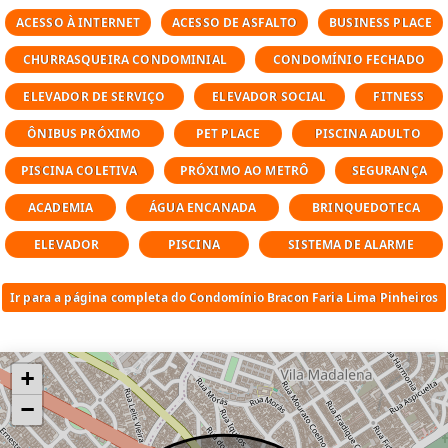
investidores, por ter diversidade de serviço,
ACESSO À INTERNET
ACESSO DE ASFALTO
BUSINESS PLACE
ser compacto, fácil manutenção e ter baixo
CHURRASQUEIRA CONDOMINIAL
CONDOMÍNIO FECHADO
custo
ELEVADOR DE SERVIÇO
ELEVADOR SOCIAL
FITNESS
Área de lazer do condomínio Bracon Faria
ÔNIBUS PRÓXIMO
PET PLACE
PISCINA ADULTO
Lima
Brinquedoteca
PISCINA COLETIVA
PRÓXIMO AO METRÔ
SEGURANÇA
Churrasqueira
ACADEMIA
ÁGUA ENCANADA
BRINQUEDOTECA
Espaço gourmet
Academia (Fitness)
ELEVADOR
PISCINA
SISTEMA DE ALARME
Lavanderia compartilhada
Pet place
Ir para a página completa do Condomínio Bracon Faria Lima Pinheiros
Piscina adulto e aquecida
Salão de festas
Segurança 24h
+
Caracteristicas diferenciadas
−