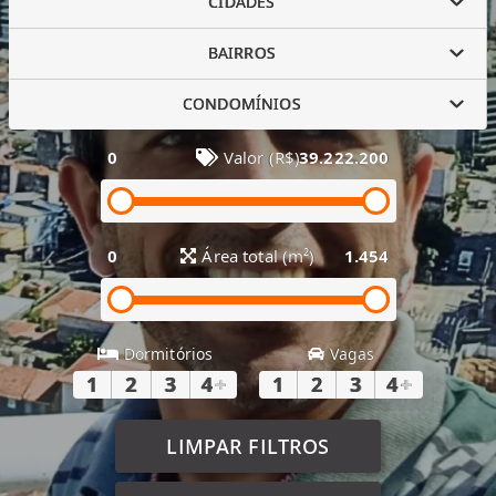
CIDADES
BAIRROS
CONDOMÍNIOS
0
Valor (R$)
39.222.200
0
Área total (m²)
1.454
Dormitórios
Vagas
1
2
3
4
+
1
2
3
4
+
LIMPAR FILTROS