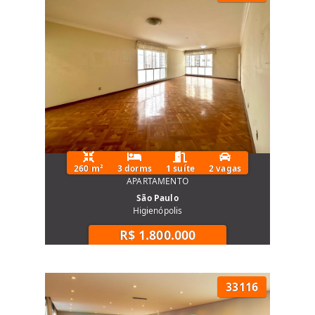
260 m²
3 dorms
1 suíte
2 vagas
APARTAMENTO
São Paulo
Higienópolis
R$ 1.800.000
33116