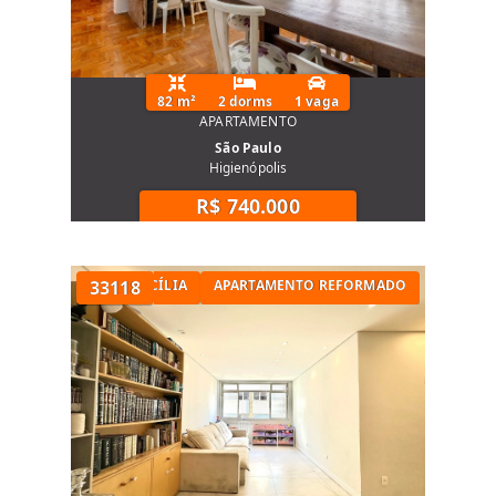
82 m²
2 dorms
1 vaga
APARTAMENTO
São Paulo
Higienópolis
R$ 740.000
TÓRIOS NA SANTA CECÍLIA
33118
APARTAMENTO REFORMADO