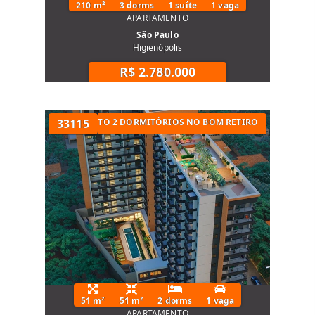
210 m²
3 dorms
1 suíte
1 vaga
APARTAMENTO
São Paulo
Higienópolis
R$ 2.780.000
UARTOS
APARTAMENTO 2 DORMITÓRIOS NO BOM RETIRO
33115
51 m²
51 m²
2 dorms
1 vaga
APARTAMENTO