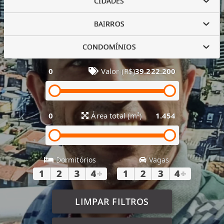
CIDADES
BAIRROS
CONDOMÍNIOS
0
Valor (R$)
39.222.200
0
Área total (m²)
1.454
Dormitórios
Vagas
1
2
3
4
+
1
2
3
4
+
LIMPAR FILTROS