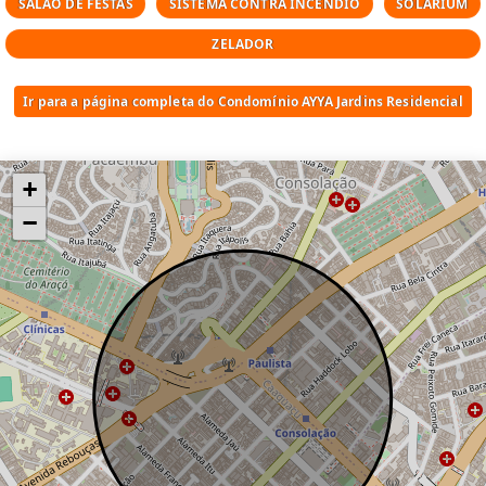
SALÃO DE FESTAS
SISTEMA CONTRA INCÊNDIO
SOLARIUM
DO EMPREENDIMENTO:
ZELADOR
Torre única
Ir para a página completa do Condomínio AYYA Jardins Residencial
1 apartamento por andar
Lobby com pé-direito duplo
Espaço fitness com pé-direito duplo
+
Câmeras de segurança nos controles de
−
acesso e controle infravermelho perimetral
Vagas demarcadas com infraestrutura para
dois pontos de carga para carros elétricos,
por unidade
Brises desenvolvidos com exclusividade
para o empreendimento
Jardins suspensos com vegetação volumosa
distribuída por diversos pavimentos
Circuito fechado de segurança
Captação de água pluvial para irrigação dos
jardins