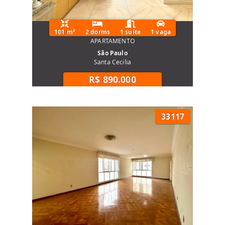
101 m²
2 dorms
1 suíte
1 vaga
APARTAMENTO
São Paulo
Santa Cecilia
R$ 890.000
33117