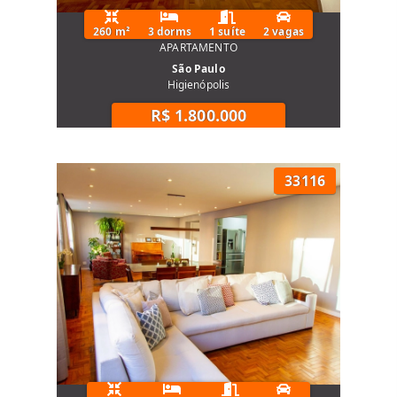
260 m²
3 dorms
1 suíte
2 vagas
APARTAMENTO
São Paulo
Higienópolis
R$ 1.800.000
33116