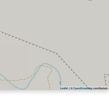
Leaflet
| ©
OpenStreetMap
contributors