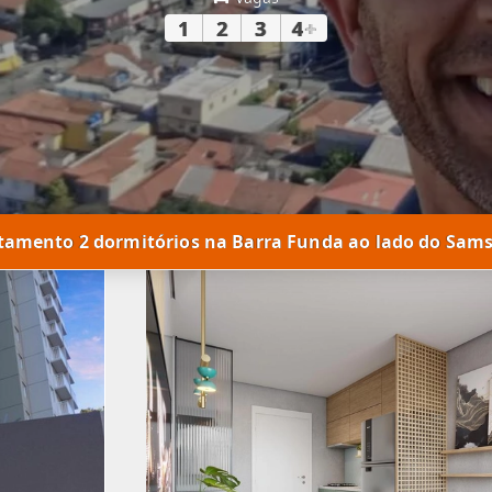
1
2
3
4
+
tamento 2 dormitórios na Barra Funda ao lado do Sams