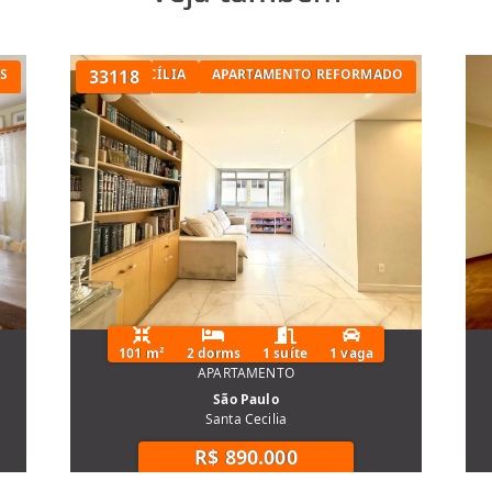
S
TÓRIOS NA SANTA CECÍLIA
33118
APARTAMENTO REFORMADO
101 m²
2 dorms
1 suíte
1 vaga
APARTAMENTO
São Paulo
Santa Cecilia
R$ 890.000