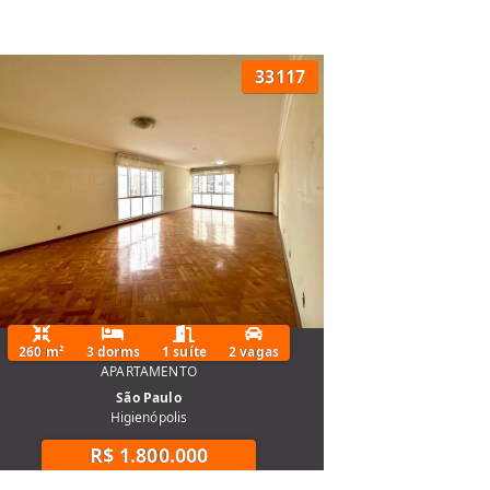
33117
260 m²
3 dorms
1 suíte
2 vagas
APARTAMENTO
São Paulo
Higienópolis
R$ 1.800.000