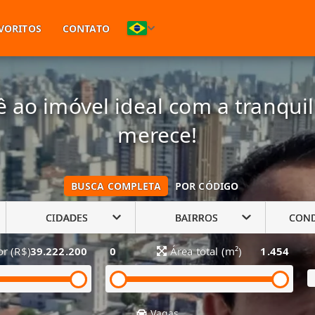
(11) 94748-1601
VORITOS
CONTATO
 ao imóvel ideal com a tranqui
merece!
BUSCA COMPLETA
POR CÓDIGO
CIDADES
BAIRROS
CON
or (R$)
39.222.200
0
Área total (m²)
1.454
Vagas