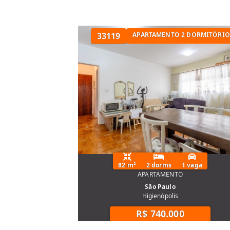
APARTAMENTO 2 DORMITÓRIOS
33119
APARTAMENTO 2 DORMITÓRIO
APARTAMENTO 2 DORMI
82 m²
2 dorms
1 vaga
APARTAMENTO
São Paulo
Higienópolis
R$ 740.000