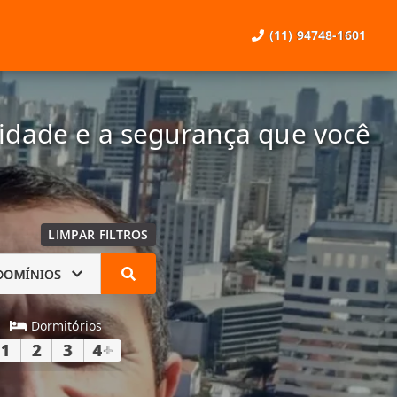
(11) 94748-1601
lidade e a segurança que você
LIMPAR FILTROS
DOMÍNIOS
Dormitórios
1
2
3
4
+