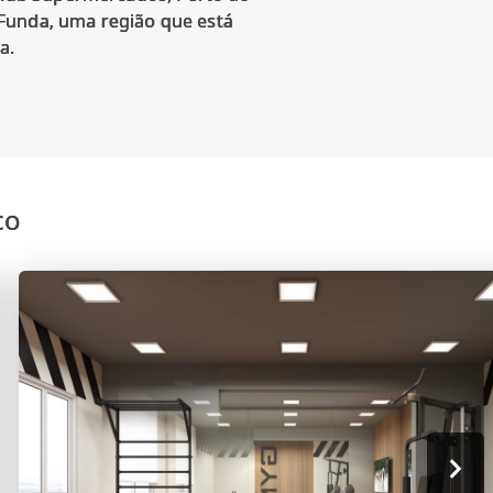
 Funda, uma região que está
a.
co