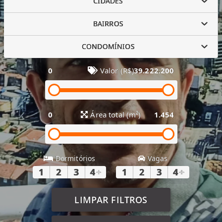
CIDADES
BAIRROS
CONDOMÍNIOS
0
Valor (R$)
39.222.200
0
Área total (m²)
1.454
Dormitórios
Vagas
1
2
3
4
+
1
2
3
4
+
LIMPAR FILTROS