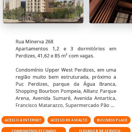
Rua Minerva 268
Apartamentos 1,2 e 3 dormitórios em
Perdizes, 41,62 e 85 m² com vagas.
Condomínio Upper West Perdizes, em uma
região muito bem estruturada, próximo a
Puc Perdizes, parque da Água Branca,
Shopping Bourbon Pompeia, Allianz Parque
Arena, Avenida Sumaré, Avenida Antartica,
Francisco Matarazzo, Supermercado Pão de
Açúcar, futura linha laranja do metrô de São
Paulo
ACESSO À INTERNET
ACESSO DE ASFALTO
BUSINESS PLACE
CONDOMÍNIO FECHADO
ELEVADOR DE SERVIÇO