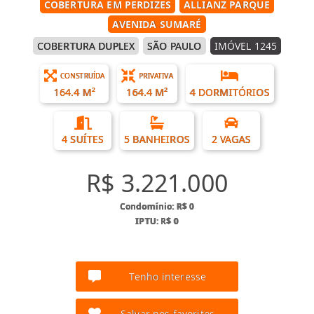
COBERTURA EM PERDIZES
ALLIANZ PARQUE
AVENIDA SUMARÉ
COBERTURA DUPLEX
SÃO PAULO
IMÓVEL 1245
CONSTRUÍDA
PRIVATIVA
164.4 M²
164.4 M²
4 DORMITÓRIOS
4 SUÍTES
5 BANHEIROS
2 VAGAS
R$ 3.221.000
Condomínio: R$ 0
IPTU: R$ 0
Tenho interesse
Salvar nos favoritos