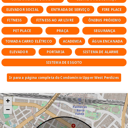
consulte imóveis à venda e imóveis para
alugar nesse condomínio, entre em contato
ELEVADOR SOCIAL
ENTRADA DE SERVIÇO
FIRE PLACE
FITNESS
FITNESS AO AR LIVRE
ÔNIBUS PRÓXIMO
Área de Lazer do Upper West Perdizes
Bicicletário
PET PLACE
PRAÇA
SEGURANÇA
Business Place
TOMADA CARRO ELÉTRICO
ACADEMIA
ÁGUA ENCANADA
Deck molhado
Elevador social
ELEVADOR
PORTARIA
SISTEMA DE ALARME
Espaço gourmet
Fire place
SISTEMA DE ESGOTO
Fitness
Fitness ao ar livre
Ir para a página completa do Condomínio Upper West Perdizes
Lavanderia
Lounge
Pet place
+
Piscina aquecida
−
Portaria
Praça
Segurança