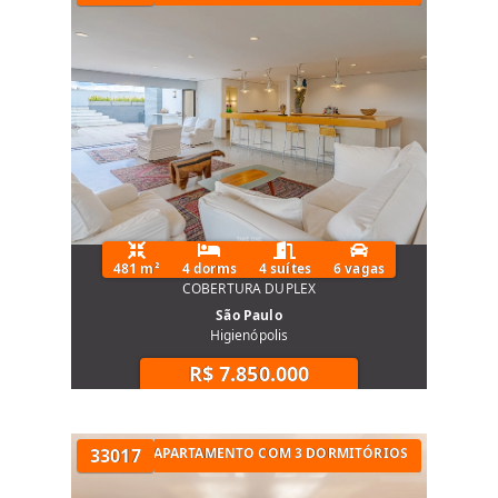
para instalação de aparelhos no living nas
suítes e dormitórios
Bancadas dos banheiros entregues em
quartzo branco
Infraestrutura para instalação de
churrasqueira a gás nas unidades de 62m² e
85m²
481 m²
4 dorms
4 suítes
6 vagas
Gerador que alimenta dois pontos de força
COBERTURA DUPLEX
e um ponto de iluminação por unidade
São Paulo
Higienópolis
Projeto de tecnologia: maximização do sinal
R$ 7.850.000
de wi-fi
Caixilho das Suítes com persiana de enrolar
S NA ZONA OESTE
33017
APARTAMENTO COM 3 DORMITÓRIOS
integrada e dimensões especiais