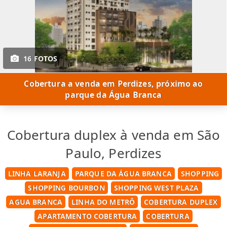
16 FOTOS
Cobertura a venda em Perdizes, próximo ao
parque da Água Branca
Cobertura duplex à venda em São
Paulo, Perdizes
LINHA LARANJA
PARQUE DA ÁGUA BRANCA
SHOPPING
SHOPPING BOURBON
SHOPPING WEST PLAZA
AGUA BRANCA
LINHA DO METRÔ
COBERTURA DUPLEX
APARTAMENTO COBERTURA
COBERTURA