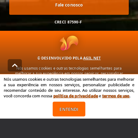
Fale conosco
CRECI
87590-F
© DESENVOLVIDO PELA
AGIL.NET
Nós usamos cookies e outras tecnologias semelhantes para
melhorar a sua experiência em nossos serviços, personalizar
publicidade e recomendar conteúdo de seu interesse. Ao utilizar
Nós usamos cookies e outras tecnologias semelhantes para melhorar
nossos serviços, você concorda com nossa política de privacidade e
a sua experiência em nossos serviços, personalizar publicidade e
termos de uso.
recomendar conteúdo de seu interesse. Ao utilizar nossos serviços,
você concorda com nossa
política de privacidade
e
termos de uso
.
Política de Privacidade
Termos de uso
ENTENDI