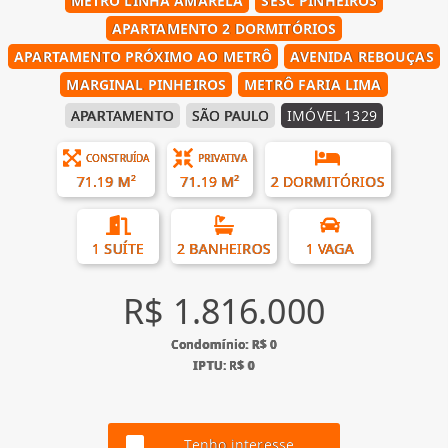
METRO LINHA AMARELA
SESC PINHEIROS
APARTAMENTO 2 DORMITÓRIOS
APARTAMENTO PRÓXIMO AO METRÔ
AVENIDA REBOUÇAS
MARGINAL PINHEIROS
METRÔ FARIA LIMA
APARTAMENTO
SÃO PAULO
IMÓVEL 1329
CONSTRUÍDA
PRIVATIVA
71.19 M²
71.19 M²
2 DORMITÓRIOS
1 SUÍTE
2 BANHEIROS
1 VAGA
R$ 1.816.000
Condomínio: R$ 0
IPTU: R$ 0
Tenho interesse