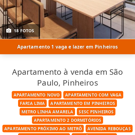
18 FOTOS
Apartamento 1 vaga e lazer em Pinheiros
Apartamento à venda em São
Paulo, Pinheiros
APARTAMENTO NOVO
APARTAMENTO COM VAGA
FARIA LIMA
APARTAMENTO EM PINHEIROS
METRO LINHA AMARELA
SESC PINHEIROS
APARTAMENTO 2 DORMITÓRIOS
APARTAMENTO PRÓXIMO AO METRÔ
AVENIDA REBOUÇAS