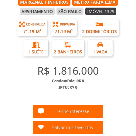
MARGINAL PINHEIROS
METRÔ FARIA LIMA
APARTAMENTO
SÃO PAULO
IMÓVEL 1329
CONSTRUÍDA
PRIVATIVA
71.19 M²
71.19 M²
2 DORMITÓRIOS
1 SUÍTE
2 BANHEIROS
1 VAGA
R$ 1.816.000
Condomínio: R$ 0
IPTU: R$ 0
Tenho interesse
Salvar nos favoritos