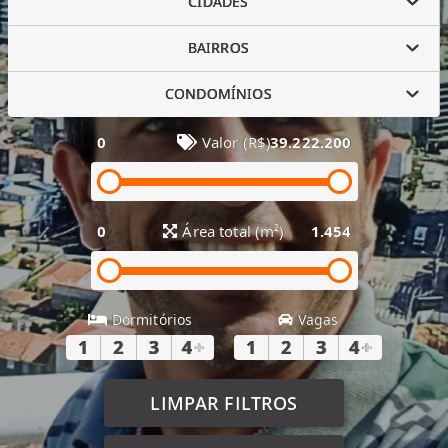
CIDADES
BAIRROS
CONDOMÍNIOS
0
Valor (R$)
39.222.200
0
Área total (m²)
1.454
Dormitórios
Vagas
1
2
3
4
+
1
2
3
4
+
LIMPAR FILTROS