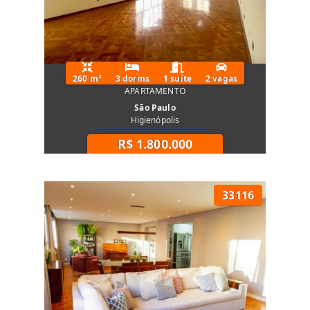
260 m²
3 dorms
1 suíte
2 vagas
APARTAMENTO
São Paulo
Higienópolis
R$ 1.800.000
33116