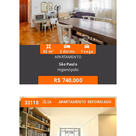
82 m²
2 dorms
1 vaga
APARTAMENTO
São Paulo
Higienópolis
R$ 740.000
TÓRIOS NA SANTA CECÍLIA
33118
APARTAMENTO REFORMADO