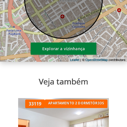
Explorar a vizinhança
Leaflet
| ©
OpenStreetMap
contributors
Veja também
33119
APARTAMENTO 2 DORMITÓRIOS