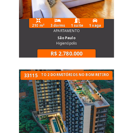
210 m²
3 dorms
1 suíte
1 vaga
APARTAMENTO
São Paulo
Higienópolis
R$ 2.780.000
UARTOS
APARTAMENTO 2 DORMITÓRIOS NO BOM RETIRO
33115