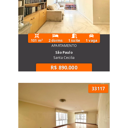
101 m²
2 dorms
1 suíte
1 vaga
APARTAMENTO
São Paulo
Santa Cecilia
R$ 890.000
33117