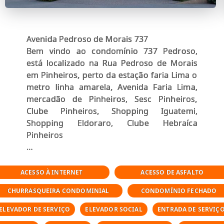
Avenida Pedroso de Morais 737
Bem vindo ao condomínio 737 Pedroso,
está localizado na Rua Pedroso de Morais
em Pinheiros, perto da estação faria Lima o
metro linha amarela, Avenida Faria Lima,
mercadão de Pinheiros, Sesc Pinheiros,
Clube Pinheiros, Shopping Iguatemi,
Shopping Eldoraro, Clube Hebraíca
Pinheiros
Área de lazer do condomínio Condomínio
Residencial 737 Pedroso:
ACESSO À INTERNET
ACESSO DE ASFALTO
CHURRASQUEIRA CONDOMINIAL
CONDOMÍNIO FECHADO
Fitness com área externa
Salão de jogos
ELEVADOR DE SERVIÇO
ELEVADOR SOCIAL
ENTRADA DE SERVIÇ
Solarium