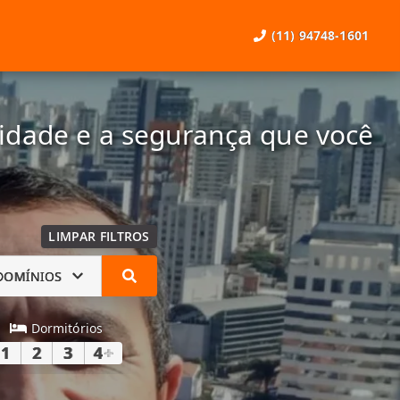
(11) 94748-1601
lidade e a segurança que você
LIMPAR FILTROS
DOMÍNIOS
Dormitórios
1
2
3
4
+