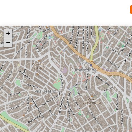
Bicicletário
Fitness
Espaço Horta
Sky Lounge
+
Ficaha Técnica condomínio 
−
• Torre única
• 147 unidades autônomas + 
• 1 dormitório
• Metragens de 29 e 35m²
Consulte Imóveis à venda n