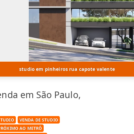
studio em pinheiros rua capote valente
enda em São Paulo,
STUDIO
VENDA DE STUDIO
PRÓXIMO AO METRÔ