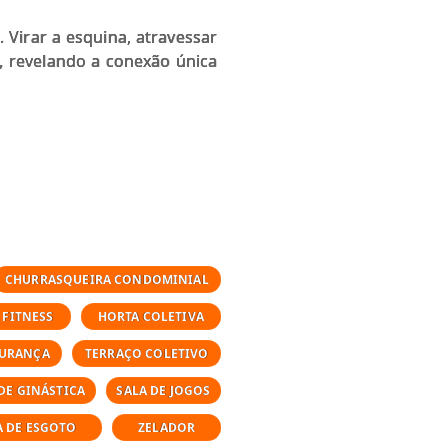
Virar a esquina, atravessar
s, revelando a conexão única
CHURRASQUEIRA CONDOMINIAL
FITNESS
HORTA COLETIVA
URANÇA
TERRAÇO COLETIVO
DE GINÁSTICA
SALA DE JOGOS
A DE ESGOTO
ZELADOR