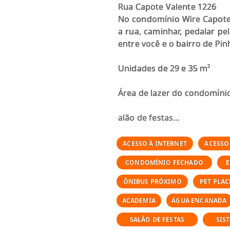
Rua Capote Valente 1226
No condomínio Wire Capote 
a rua, caminhar, pedalar pe
entre você e o bairro de Pin
Unidades de 29 e 35 m²
Área de lazer do condomíni
alão de festas
Espaço Gourmet
Delivery
ACESSO À INTERNET
ACESSO
Coworking
CONDOMÍNIO FECHADO
E
Espaço Pet
Lavanderia
ÔNIBUS PRÓXIMO
PET PLAC
Praça
ACADEMIA
ÁGUA ENCANADA
Rooftop com piscina
Churrasqueira
SALÃO DE FESTAS
SIS
Jogos