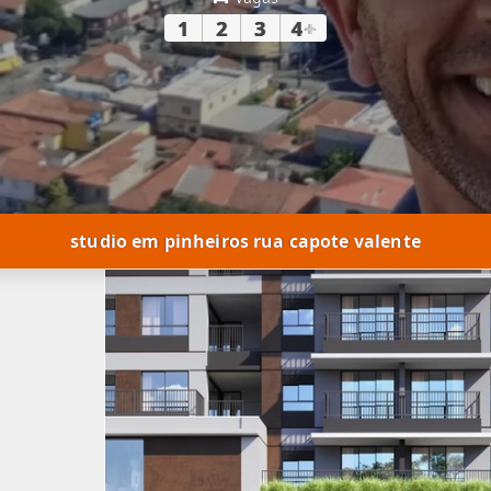
1
2
3
4
+
studio em pinheiros rua capote valente