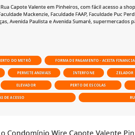
 Rua Capote Valente em Pinheiros, com fácil acesso a sho
Faculdade Mackenzie, Faculdade FAAP, Faculdade Puc Perd
as, Avenida Paulista e Avenida Sumaré, supermercados pã
PERTO DO METRÔ
FORMA DE PAGAMENTO - ACEITA FINANCI
PERMITE ANIMAIS
INTERFONE
ZELADOR
ELEVADOR
PERTO DE ESCOLAS
AS DE ACESSO
RU
 o Condomínio Wire Capote Valente Pin