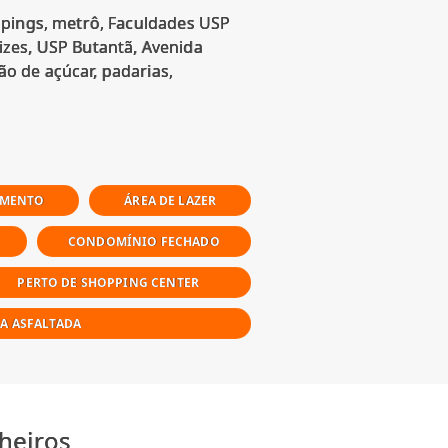
ppings, metrô, Faculdades USP
izes, USP Butantã, Avenida
o de açúcar, padarias,
AMENTO
ÁREA DE LAZER
CONDOMÍNIO FECHADO
PERTO DE SHOPPING CENTER
A ASFALTADA
heiros