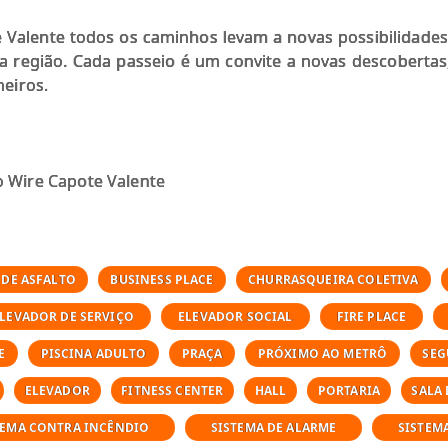
Valente todos os caminhos levam a novas possibilidades. 
la região. Cada passeio é um convite a novas descoberta
heiros.
o Wire Capote Valente
 DE ASFALTO
BUSINESS PLACE
CHURRASQUEIRA COLETIVA
LEVADOR DE SERVIÇO
ELEVADOR SOCIAL
FIRE PLACE
E
PISCINA ADULTO
PRAÇA
PRÓXIMO AO METRÔ
SEG
ELEVADOR
FITNESS CENTER
HALL
PORTARIA
SALA 
TEMA CONTRA INCÊNDIO
SISTEMA DE ALARME
SISTEM