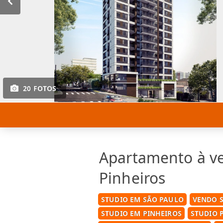
20 FOTOS
Apartamento à v
Pinheiros
STUDIO EM SÃO PAULO
VENDO 
STUDIO EM PINHEIROS
STUDIO 