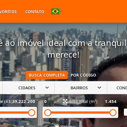
(11) 94748-1601
VORITOS
CONTATO
 ao imóvel ideal com a tranqui
merece!
BUSCA COMPLETA
POR CÓDIGO
CIDADES
BAIRROS
CON
or (R$)
39.222.200
0
Área total (m²)
1.454
Vagas