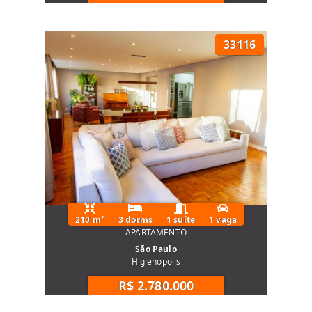
33116
210 m²
3 dorms
1 suíte
1 vaga
APARTAMENTO
São Paulo
Higienópolis
R$ 2.780.000