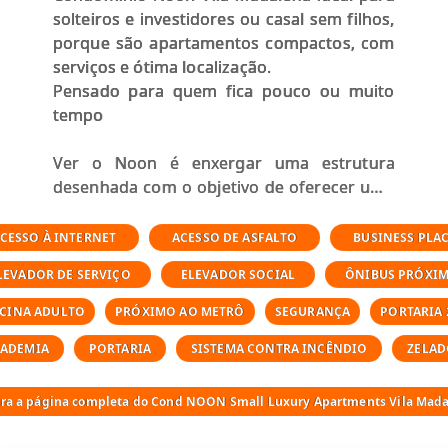
solteiros e investidores ou casal sem filhos,
porque são apartamentos compactos, com
serviços e ótima localização.
Pensado para quem fica pouco ou muito
tempo
Ver o Noon é enxergar uma estrutura
desenhada com o objetivo de oferecer uma
experiência de morar completa e prática
como um hotel, aconchegante e único
CESSO À INTERNET
ACESSO DE ASFALTO
BUSINESS PLA
como o seu lar.
LEVADOR DE SERVIÇO
ELEVADOR SOCIAL
ÔNIBUS PRÓXI
Os 104 apartamentos do empreendimento
SCINA ADULTO
PRÓXIMO AO METRÔ
SEGURANÇA
PORTARIA 
são mobiliados pela premiada Breton aliada
CADEMIA
PORTARIA
SISTEMA CONTRA INCÊNDIO
ZELAD
à marcenaria Ornare e contam com
televisão inteligente, eletrodomésticos de
última geração e enxoval completo de cama
ara a página completa do Cond NOON Small Luxury Apartments Vila Mad
e banho.