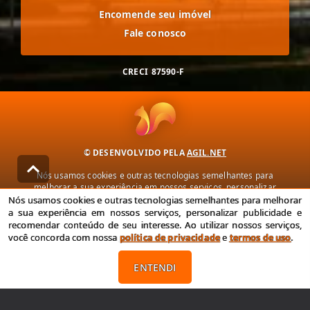
Encomende seu imóvel
Fale conosco
CRECI
87590-F
© DESENVOLVIDO PELA
AGIL.NET
Nós usamos cookies e outras tecnologias semelhantes para
melhorar a sua experiência em nossos serviços, personalizar
publicidade e recomendar conteúdo de seu interesse. Ao utilizar
Nós usamos cookies e outras tecnologias semelhantes para melhorar
nossos serviços, você concorda com nossa política de privacidade e
a sua experiência em nossos serviços, personalizar publicidade e
termos de uso.
recomendar conteúdo de seu interesse. Ao utilizar nossos serviços,
você concorda com nossa
política de privacidade
e
termos de uso
.
Política de Privacidade
Termos de uso
ENTENDI