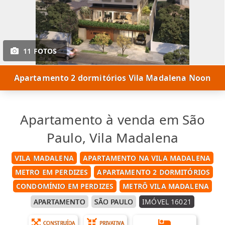
11 FOTOS
Apartamento 2 dormitórios Vila Madalena Noon
Apartamento à venda em São
Paulo, Vila Madalena
VILA MADALENA
APARTAMENTO NA VILA MADALENA
METRO EM PERDIZES
APARTAMENTO 2 DORMITÓRIOS
CONDOMÍNIO EM PERDIZES
METRÔ VILA MADALENA
APARTAMENTO
SÃO PAULO
IMÓVEL 16021
CONSTRUÍDA
PRIVATIVA