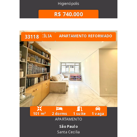
Higienópolis
R$ 740.000
TÓRIOS NA SANTA CECÍLIA
33118
APARTAMENTO REFORMADO
101 m²
2 dorms
1 suíte
1 vaga
APARTAMENTO
São Paulo
Santa Cecilia