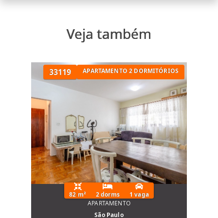
Espaço Gourmet
Lavanderia Coletiva
Piscina
Veja também
Sala de Ginástica
Localização:
33119
APARTAMENTO 2 DORMITÓRIOS
Rua Aimberê, Vila Madalena, São Paulo na
divisa com Perdizes e Sumaré
82 m²
2 dorms
1 vaga
APARTAMENTO
São Paulo