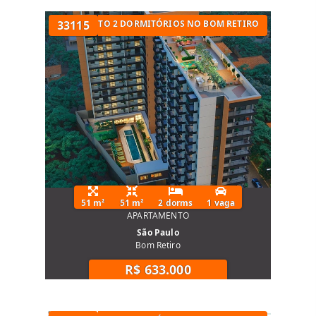
UARTOS
APARTAMENTO 2 DORMITÓRIOS NO BOM RETIRO
33115
51 m²
51 m²
2 dorms
1 vaga
APARTAMENTO
São Paulo
Bom Retiro
R$ 633.000