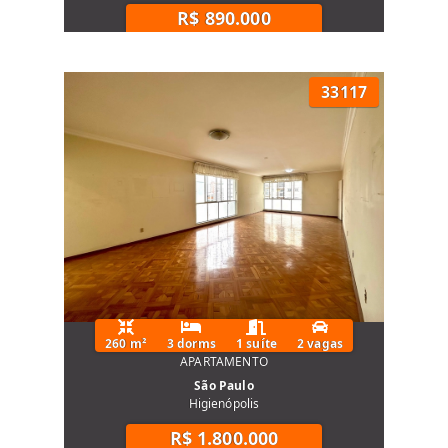
R$ 890.000
33117
260 m²
3 dorms
1 suíte
2 vagas
APARTAMENTO
São Paulo
Higienópolis
R$ 1.800.000