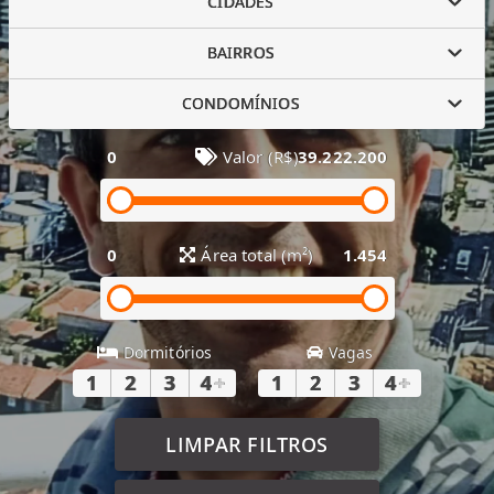
CIDADES
BAIRROS
CONDOMÍNIOS
0
Valor (R$)
39.222.200
0
Área total (m²)
1.454
Dormitórios
Vagas
1
2
3
4
+
1
2
3
4
+
LIMPAR FILTROS