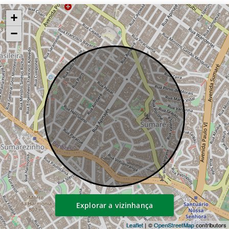
Os detalhes e comodidades dos
+
apartamentos foram pensados para
−
lembrar espaços residenciais e atender as
demandas de cada morador, independente
do período escolhido.
O Noon possui áreas de convivência mais
espaçosas, modernas e sustentáveis, que
aproximam você de conexões importantes
para tornar essa experiência ainda melhor.
Essencial é morar onde você conta com
facilidade em todos os cantos!
Área de lazer do condomínio NOON Small
Luxury Apartments
Explorar a vizinhança
Churrasqueira
Leaflet
| ©
OpenStreetMap
contributors