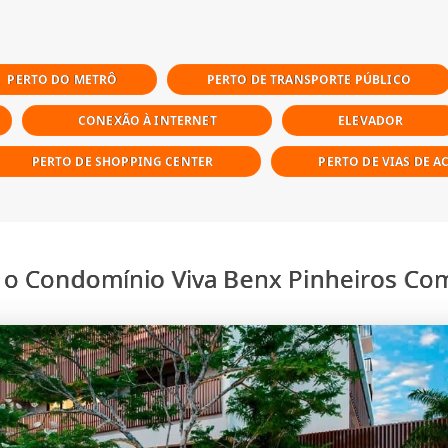
PERTO DO METRÔ
PERTO DE TRANSPORTE PÚBLICO
CONEXÃO À INTERNET
ELEVADOR
PERTO DE SHOPPING CENTER
PERTO DE VIAS DE A
 o Condomínio Viva Benx Pinheiros Com