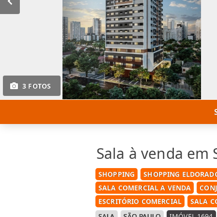
3 FOTOS
Sala à venda em 
SHOPPING
SHOPPING ELDORAD
SALA COMERCIAL A VENDA
CON
ESCRITÓRIO COMERCIAL
SALA C
SALA
SÃO PAULO
IMÓVEL 1694