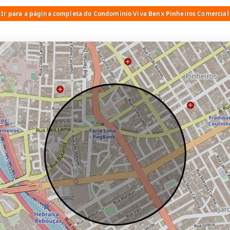
Ir para a página completa do Condomínio Viva Benx Pinheiros Comercial