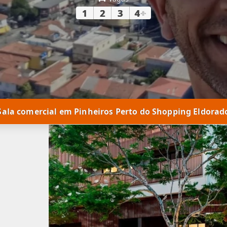
1
2
3
4
+
Sala comercial em Pinheiros Perto do Shopping Eldorad