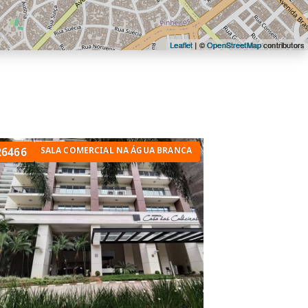
Leaflet
| ©
OpenStreetMap
contributors
OESTE
26466
SALA COMERCIAL NA ÁGUA BRANCA