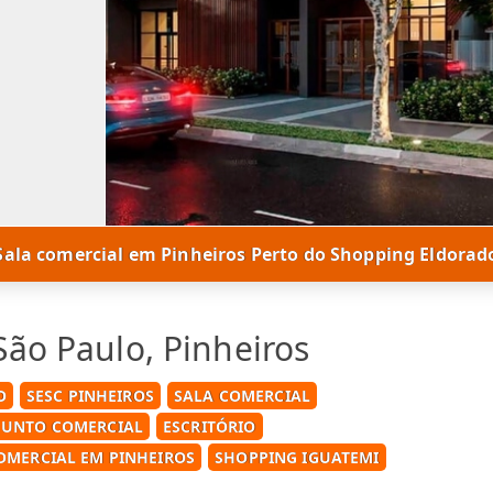
Sala comercial em Pinheiros Perto do Shopping Eldorad
São Paulo, Pinheiros
O
SESC PINHEIROS
SALA COMERCIAL
JUNTO COMERCIAL
ESCRITÓRIO
OMERCIAL EM PINHEIROS
SHOPPING IGUATEMI