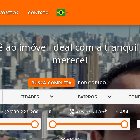
(11) 94748-1601
VORITOS
CONTATO
 ao imóvel ideal com a tranqui
merece!
BUSCA COMPLETA
POR CÓDIGO
CIDADES
BAIRROS
CON
or (R$)
39.222.200
0
Área total (m²)
1.454
Vagas