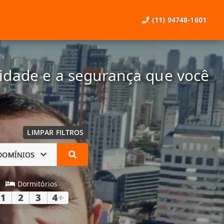
(11) 94748-1601
lidade e a segurança que você
LIMPAR FILTROS
DOMÍNIOS
Dormitórios
1
2
3
4
+