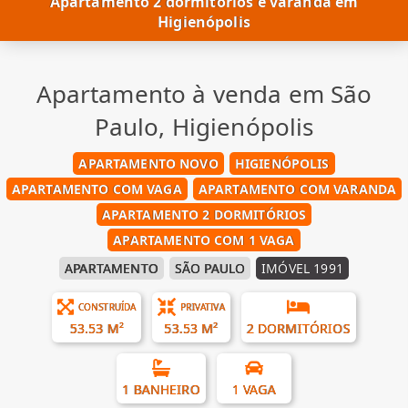
Apartamento 2 dormitórios e varanda em
Higienópolis
Apartamento à venda em São
Paulo, Higienópolis
APARTAMENTO NOVO
HIGIENÓPOLIS
APARTAMENTO COM VAGA
APARTAMENTO COM VARANDA
APARTAMENTO 2 DORMITÓRIOS
APARTAMENTO COM 1 VAGA
APARTAMENTO
SÃO PAULO
IMÓVEL 1991
CONSTRUÍDA
PRIVATIVA
53.53 M²
53.53 M²
2 DORMITÓRIOS
1 BANHEIRO
1 VAGA