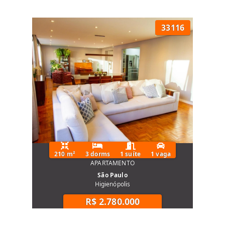
33116
210 m²
3 dorms
1 suíte
1 vaga
APARTAMENTO
São Paulo
Higienópolis
R$ 2.780.000