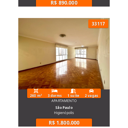
R$ 890.000
33117
260 m²
3 dorms
1 suíte
2 vagas
APARTAMENTO
São Paulo
Higienópolis
R$ 1.800.000