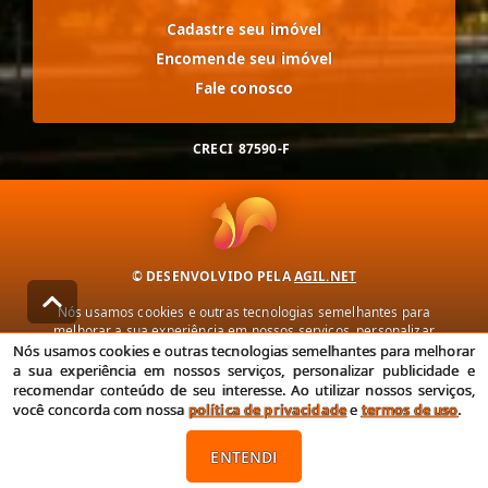
Cadastre seu imóvel
Encomende seu imóvel
Fale conosco
CRECI
87590-F
© DESENVOLVIDO PELA
AGIL.NET
Nós usamos cookies e outras tecnologias semelhantes para
melhorar a sua experiência em nossos serviços, personalizar
publicidade e recomendar conteúdo de seu interesse. Ao utilizar
Nós usamos cookies e outras tecnologias semelhantes para melhorar
nossos serviços, você concorda com nossa política de privacidade e
a sua experiência em nossos serviços, personalizar publicidade e
termos de uso.
recomendar conteúdo de seu interesse. Ao utilizar nossos serviços,
você concorda com nossa
política de privacidade
e
termos de uso
.
Política de Privacidade
Termos de uso
ENTENDI