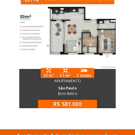
51 m²
51 m²
2 dorms
APARTAMENTO
São Paulo
Bom Retiro
R$ 581.000