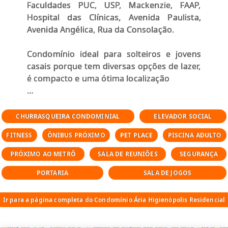
Faculdades PUC, USP, Mackenzie, FAAP,
Hospital das Clínicas, Avenida Paulista,
Avenida Angélica, Rua da Consolação.
Condomínio ideal para solteiros e jovens
casais porque tem diversas opções de lazer,
é compacto e uma ótima localização
Área de lazer do condomínio Ária
Higienópolis:
CHURRASQUEIRA CONDOMINIAL
ELEVADOR SOCIAL
FITNESS
ÔNIBUS PRÓXIMO
PET PLACE
PISCINA ADULTO
Bar da Piscina
Skyline
PRÓXIMO AO METRÔ
SALA DE REUNIÕES
SEGURANÇA
Piscina
PORTARIA
SALA DE JOGOS
Lobby de Entrada
Hall Residencial
Coworking
Ir para a página completa do Condomínio Ária Higienópolis Residencial
Sala de Reunião
Salão de Festas