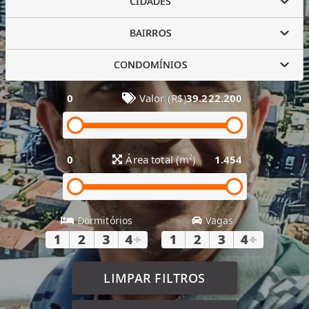
CIDADES
BAIRROS
CONDOMÍNIOS
0
Valor (R$)
39.222.200
0
Área total (m²)
1.454
Dormitórios
Vagas
1
2
3
4
+
1
2
3
4
+
LIMPAR FILTROS