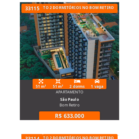
UARTOS
APARTAMENTO 2 DORMITÓRIOS NO BOM RETIRO
33115
51 m²
51 m²
2 dorms
1 vaga
APARTAMENTO
São Paulo
Bom Retiro
R$ 633.000
TÓRIOS
APARTAMENTO 2 DORMITÓRIOS NO BOM RETIRO
33114