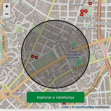
Salão de Jogos
+
Espaço Delivery
−
Lavanderia
Bicicletário
Sauna
Fitness
Churrasqueira
Gourmet
Pet Place
Explorar a vizinhança
Leaflet
| ©
OpenStreetMap
contributors