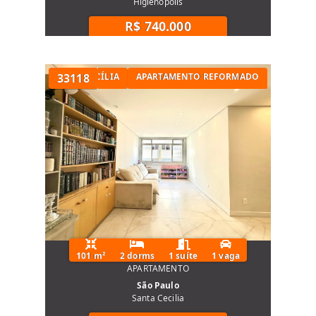
Higienópolis
R$ 740.000
TÓRIOS NA SANTA CECÍLIA
33118
APARTAMENTO REFORMADO
101 m²
2 dorms
1 suíte
1 vaga
APARTAMENTO
São Paulo
Santa Cecilia