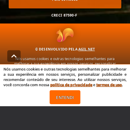
CRECI
87590-F
© DESENVOLVIDO PELA
AGIL.NET
Nós usamos cookies e outras tecnologias semelhantes para
melhorar a sua experiência em nossos serviços, personalizar
publicidade e recomendar conteúdo de seu interesse. Ao utilizar
Nós usamos cookies e outras tecnologias semelhantes para melhorar
nossos serviços, você concorda com nossa política de privacidade e
a sua experiência em nossos serviços, personalizar publicidade e
termos de uso.
recomendar conteúdo de seu interesse. Ao utilizar nossos serviços,
você concorda com nossa
política de privacidade
e
termos de uso
.
Política de Privacidade
Termos de uso
ENTENDI