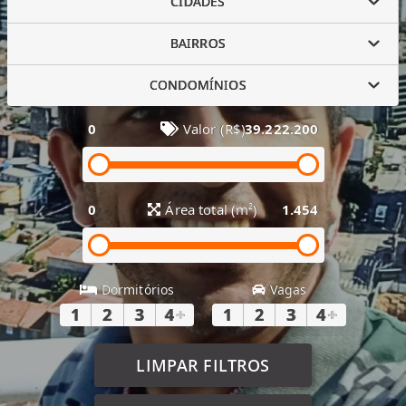
CIDADES
BAIRROS
CONDOMÍNIOS
0
Valor (R$)
39.222.200
0
Área total (m²)
1.454
Dormitórios
Vagas
1
2
3
4
+
1
2
3
4
+
LIMPAR FILTROS