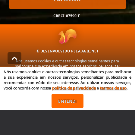
CRECI
87590-F
© DESENVOLVIDO PELA
AGIL.NET
Nós usamos cookies e outras tecnologias semelhantes para
melhorar a sua experiência em nossos serviços, personalizar
publicidade e recomendar conteúdo de seu interesse. Ao utilizar
Nós usamos cookies e outras tecnologias semelhantes para melhorar
nossos serviços, você concorda com nossa política de privacidade e
a sua experiência em nossos serviços, personalizar publicidade e
termos de uso.
recomendar conteúdo de seu interesse. Ao utilizar nossos serviços,
você concorda com nossa
política de privacidade
e
termos de uso
.
Política de Privacidade
Termos de uso
ENTENDI