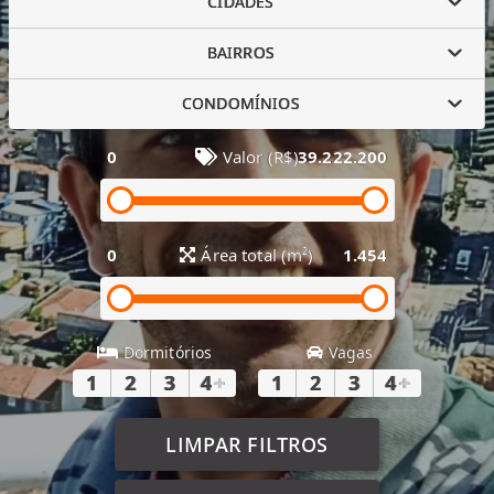
CIDADES
BAIRROS
CONDOMÍNIOS
0
Valor (R$)
39.222.200
0
Área total (m²)
1.454
Dormitórios
Vagas
1
2
3
4
+
1
2
3
4
+
LIMPAR FILTROS