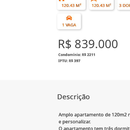
120.43 M²
120.43 M²
3 DO
1 VAGA
R$ 839.000
Condomínio: R$ 2211
IPTU: R$ 397
Descrição
Amplo apartamento de 120m2 na
e personalizar.
O apartamento tem três dormitór