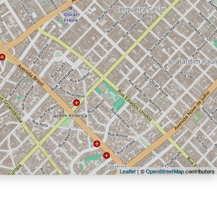
Leaflet
| ©
OpenStreetMap
contributors