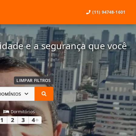
(11) 94748-1601
lidade e a segurança que você
LIMPAR FILTROS
DOMÍNIOS
Dormitórios
1
2
3
4
+