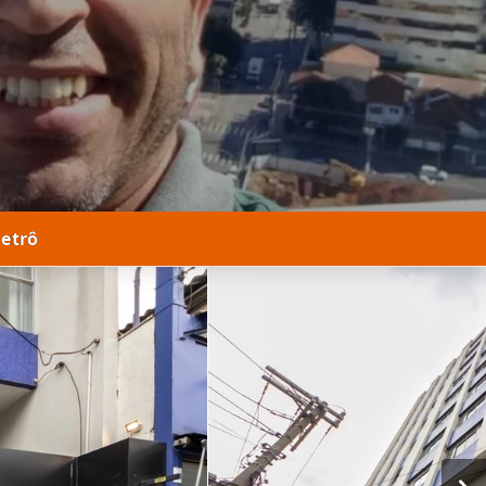
metrô