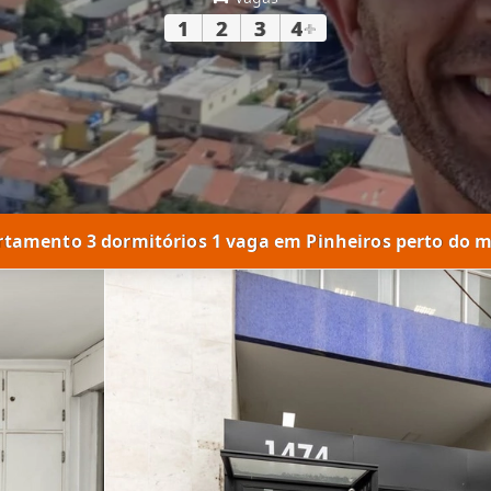
1
2
3
4
+
tamento 3 dormitórios 1 vaga em Pinheiros perto do 