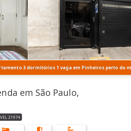
tamento 3 dormitórios 1 vaga em Pinheiros perto do 
enda em São Paulo,
VEL 21974