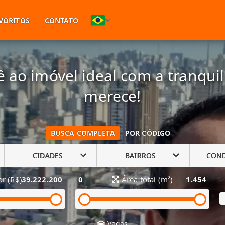
(11) 94748-1601
VORITOS
CONTATO
 ao imóvel ideal com a tranqui
merece!
BUSCA COMPLETA
POR CÓDIGO
CIDADES
BAIRROS
CON
or (R$)
39.222.200
0
Área total (m²)
1.454
Vagas