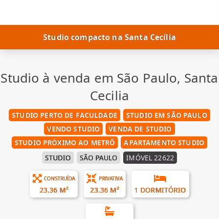
Studio compacto na Santa Cecília
Studio à venda em São Paulo, Santa
Cecilia
STUDIO PERTO DE FACULDADE
STUDIO EM SÃO PAULO
VENDO STUDIO
VENDA DE STUDIO
STUDIO PRÓXIMO AO METRÔ
APARTAMENTO STUDIO
STUDIO
SÃO PAULO
IMÓVEL 22622
CONSTRUÍDA
PRIVATIVA
23.36 M²
23.36 M²
1 DORMITÓRIO