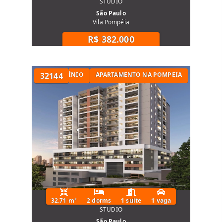
STUDIO
São Paulo
Vila Pompéia
R$ 382.000
TAMENTO EM CONDOMÍNIO
32144
APARTAMENTO NA POMPEIA
32.71 m²
2 dorms
1 suíte
1 vaga
STUDIO
São Paulo