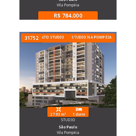
Vila Pompéia
R$ 784.000
 METRÔ
APARTAMENTO STUDIO
31752
STUDIO NA POMPEIA
27.93 m²
1 dorm
STUDIO
São Paulo
Vila Pompéia