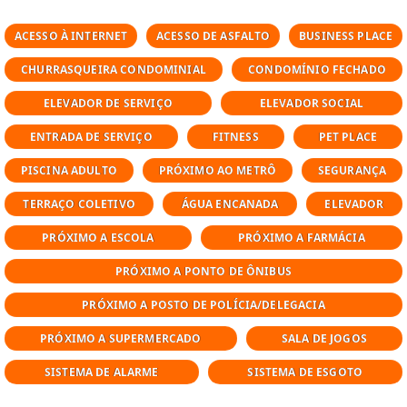
Perfeito para quem deseja imóvel
compacto, moderno e com grande
ACESSO À INTERNET
ACESSO DE ASFALTO
BUSINESS PLACE
potencial de retorno, especialmente para
CHURRASQUEIRA CONDOMINIAL
CONDOMÍNIO FECHADO
locação urbana e curta duração.
ELEVADOR DE SERVIÇO
ELEVADOR SOCIAL
unidades compactas e funcionais
ENTRADA DE SERVIÇO
FITNESS
PET PLACE
23 m² a 31 m²
1 dormitório
PISCINA ADULTO
PRÓXIMO AO METRÔ
SEGURANÇA
1 banheiro
TERRAÇO COLETIVO
ÁGUA ENCANADA
ELEVADOR
plantas inteligentes e bem aproveitadas
PRÓXIMO A ESCOLA
PRÓXIMO A FARMÁCIA
ideal para quem procura studio pequeno
em são paulo com alta liquidez.
PRÓXIMO A PONTO DE ÔNIBUS
PRÓXIMO A POSTO DE POLÍCIA/DELEGACIA
localização estratégica e mobilidade
PRÓXIMO A SUPERMERCADO
SALA DE JOGOS
a poucos passos da Estação Santa Cecília
SISTEMA DE ALARME
SISTEMA DE ESGOTO
(linha vermelha).