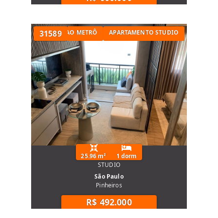
STUDIO PRÓXIMO AO METRÔ
31589
APARTAMENTO STUDIO
25.96 m²
1 dorm
STUDIO
São Paulo
Pinheiros
R$ 492.000