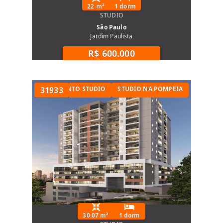
22 m²
1 dorm
STUDIO
São Paulo
Jardim Paulista
R$ 600.000
POMPEIA
APARTAMENTO STUDIO
31933
STUDIO NA POMPEIA
30.07 m²
1 dorm