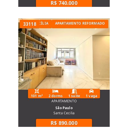
R$ 740.000
TÓRIOS NA SANTA CECÍLIA
33118
APARTAMENTO REFORMADO
101 m²
2 dorms
1 suíte
1 vaga
APARTAMENTO
São Paulo
Santa Cecilia
R$ 890.000