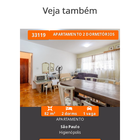
Veja também
33119
APARTAMENTO 2 DORMITÓRIOS
82 m²
2 dorms
1 vaga
APARTAMENTO
São Paulo
Higienópolis