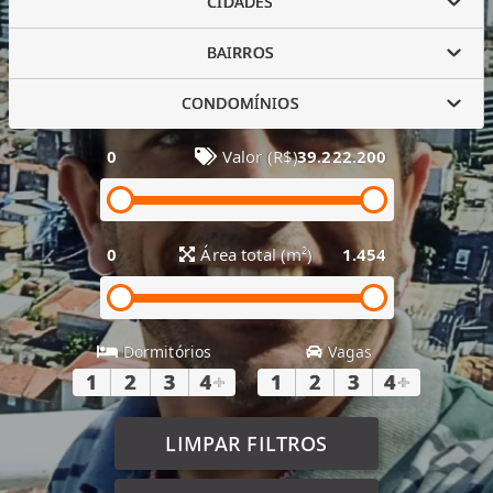
CIDADES
BAIRROS
CONDOMÍNIOS
0
Valor (R$)
39.222.200
0
Área total (m²)
1.454
Dormitórios
Vagas
1
2
3
4
+
1
2
3
4
+
LIMPAR FILTROS