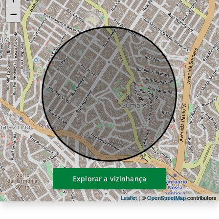
Paulo.
−
A Incorporadora reserva-se o direito de
realizar alterações nos diferenciais a serem
oferecidos, visando o melhor
aproveitamento do conceito do projeto a
ser oferecido.
Explorar a vizinhança
Leaflet
| ©
OpenStreetMap
contributors