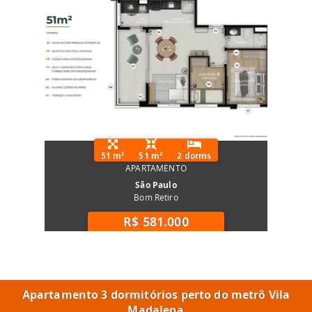
51 m²
51 m²
2 dorms
APARTAMENTO
São Paulo
Bom Retiro
R$ 581.000
Apartamento 3 dormitórios perto do metrô Vila
Madalena