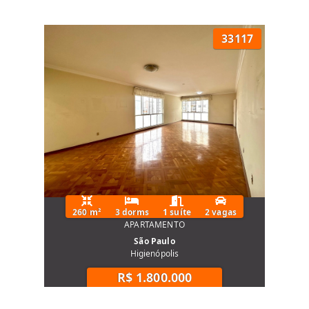
33117
260 m²
3 dorms
1 suíte
2 vagas
APARTAMENTO
São Paulo
Higienópolis
R$ 1.800.000