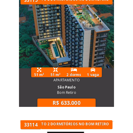
51 m²
51 m²
2 dorms
1 vaga
APARTAMENTO
São Paulo
Bom Retiro
R$ 633.000
TÓRIOS
APARTAMENTO 2 DORMITÓRIOS NO BOM RETIRO
33114