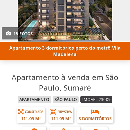
15 FOTOS
Apartamento 3 dormitórios perto do metrô Vila
Madalena
Apartamento à venda em São
Paulo, Sumaré
APARTAMENTO
SÃO PAULO
IMÓVEL 23009
CONSTRUÍDA
PRIVATIVA
111.09 M²
111.09 M²
3 DORMITÓRIOS