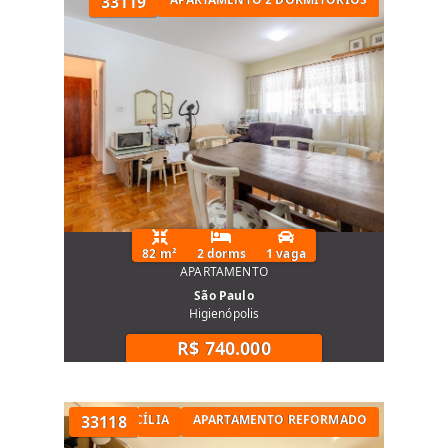
33119
82 m²
2 dorms
1 vaga
APARTAMENTO
São Paulo
Higienópolis
R$ 740.000
TÓRIOS NA SANTA CECÍLIA
33118
APARTAMENTO REFORMADO