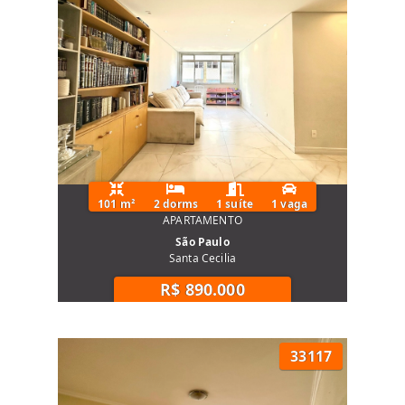
101 m²
2 dorms
1 suíte
1 vaga
APARTAMENTO
São Paulo
Santa Cecilia
R$ 890.000
33117