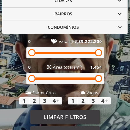
CIDADES
BAIRROS
CONDOMÍNIOS
0
Valor (R$)
39.222.200
0
Área total (m²)
1.454
Dormitórios
Vagas
1
2
3
4
+
1
2
3
4
+
LIMPAR FILTROS