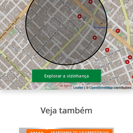
Explorar a vizinhança
Leaflet
| ©
OpenStreetMap
contributors
Veja também
APARTAMENTO 2 DORMITÓRIOS