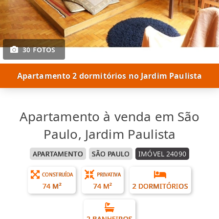
30 FOTOS
Apartamento 2 dormitórios no Jardim Paulista
Apartamento à venda em São
Paulo, Jardim Paulista
APARTAMENTO
SÃO PAULO
IMÓVEL 24090
CONSTRUÍDA
PRIVATIVA
74 M²
74 M²
2 DORMITÓRIOS
2 BANHEIROS