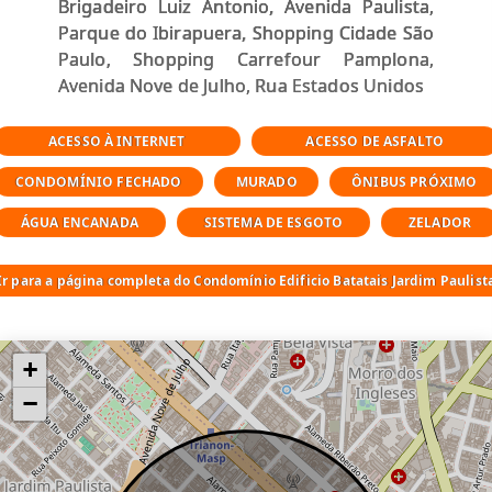
Brigadeiro Luiz Antonio, Avenida Paulista,
Parque do Ibirapuera, Shopping Cidade São
Paulo, Shopping Carrefour Pamplona,
Avenida Nove de Julho, Rua Estados Unidos
ACESSO À INTERNET
ACESSO DE ASFALTO
CONDOMÍNIO FECHADO
MURADO
ÔNIBUS PRÓXIMO
ÁGUA ENCANADA
SISTEMA DE ESGOTO
ZELADOR
Ir para a página completa do Condomínio Edificio Batatais Jardim Paulist
+
−