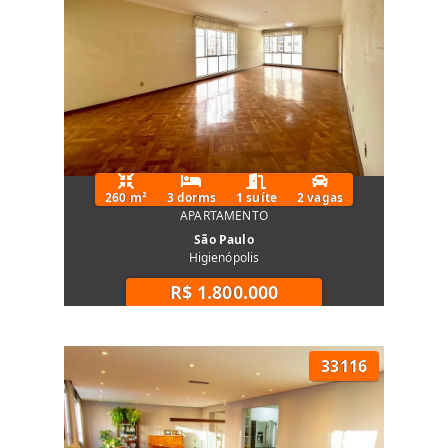
260 m²
3 dorms
1 suíte
2 vagas
APARTAMENTO
São Paulo
Higienópolis
R$ 1.800.000
33116