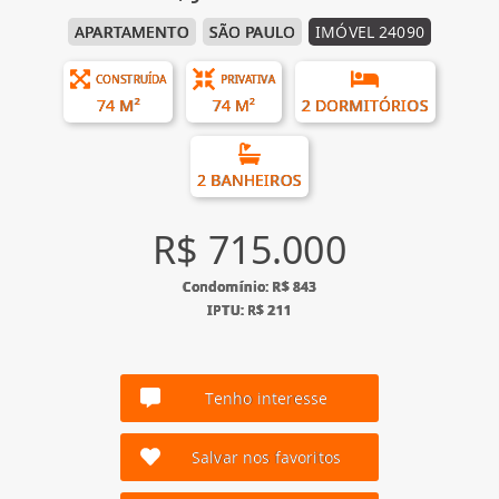
APARTAMENTO
SÃO PAULO
IMÓVEL 24090
CONSTRUÍDA
PRIVATIVA
74 M²
74 M²
2 DORMITÓRIOS
2 BANHEIROS
R$ 715.000
Condomínio: R$ 843
IPTU: R$ 211
Tenho interesse
Salvar nos favoritos