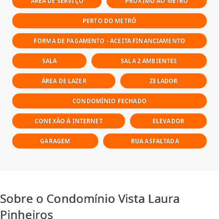
ÁREA DE SERVIÇO
PRÓXIMO AO METRÔ
PERTO DO METRÔ
FORMA DE PAGAMENTO - ACEITA FINANCIAMENTO
SALA
SALA 2 AMBIENTES
ÁREA DE LAZER
ZELADOR
CONDOMÍNIO FECHADO
CONEXÃO À INTERNET
ELEVADOR
GARAGEM
RUA ASFALTADA
Sobre o Condomínio Vista Laura
Pinheiros