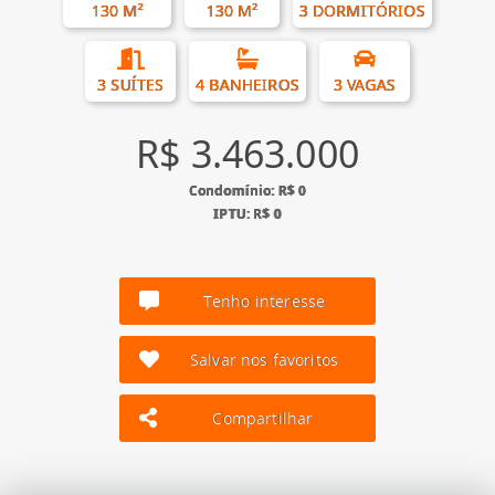
130 M²
130 M²
3 DORMITÓRIOS
3 SUÍTES
4 BANHEIROS
3 VAGAS
R$ 3.463.000
Condomínio: R$ 0
IPTU: R$ 0
Tenho interesse
Salvar nos favoritos
Compartilhar