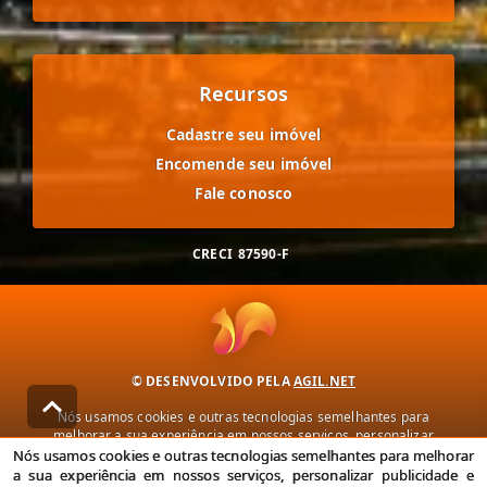
Recursos
Cadastre seu imóvel
Encomende seu imóvel
Fale conosco
CRECI
87590-F
© DESENVOLVIDO PELA
AGIL.NET
Nós usamos cookies e outras tecnologias semelhantes para
melhorar a sua experiência em nossos serviços, personalizar
publicidade e recomendar conteúdo de seu interesse. Ao utilizar
Nós usamos cookies e outras tecnologias semelhantes para melhorar
nossos serviços, você concorda com nossa política de privacidade e
a sua experiência em nossos serviços, personalizar publicidade e