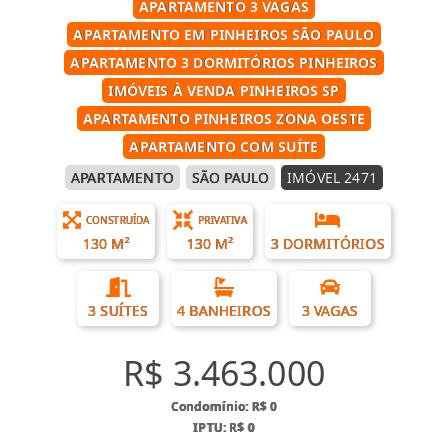
APARTAMENTO 3 VAGAS
APARTAMENTO EM PINHEIROS SÃO PAULO
APARTAMENTO 3 DORMITÓRIOS PINHEIROS
IMÓVEIS À VENDA PINHEIROS SP
APARTAMENTO PINHEIROS ZONA OESTE
APARTAMENTO COM SUÍTE
APARTAMENTO
SÃO PAULO
IMÓVEL 2471
CONSTRUÍDA
PRIVATIVA
130 M²
130 M²
3 DORMITÓRIOS
3 SUÍTES
4 BANHEIROS
3 VAGAS
R$ 3.463.000
Condomínio: R$ 0
IPTU: R$ 0