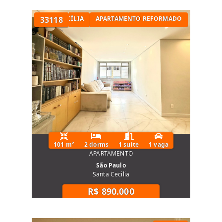
TÓRIOS NA SANTA CECÍLIA
33118
APARTAMENTO REFORMADO
101 m²
2 dorms
1 suíte
1 vaga
APARTAMENTO
São Paulo
Santa Cecilia
R$ 890.000