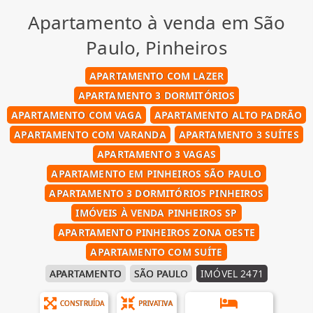
Apartamento à venda em São
Paulo, Pinheiros
APARTAMENTO COM LAZER
APARTAMENTO 3 DORMITÓRIOS
APARTAMENTO COM VAGA
APARTAMENTO ALTO PADRÃO
APARTAMENTO COM VARANDA
APARTAMENTO 3 SUÍTES
APARTAMENTO 3 VAGAS
APARTAMENTO EM PINHEIROS SÃO PAULO
APARTAMENTO 3 DORMITÓRIOS PINHEIROS
IMÓVEIS À VENDA PINHEIROS SP
APARTAMENTO PINHEIROS ZONA OESTE
APARTAMENTO COM SUÍTE
APARTAMENTO
SÃO PAULO
IMÓVEL 2471
CONSTRUÍDA
PRIVATIVA