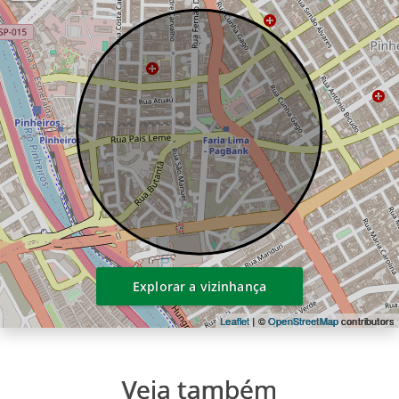
Explorar a vizinhança
Leaflet
| ©
OpenStreetMap
contributors
Veja também