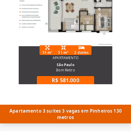
51 m²
51 m²
2 dorms
APARTAMENTO
São Paulo
Bom Retiro
R$ 581.000
Apartamento 3 suítes 3 vagas em Pinheiros 130
metros