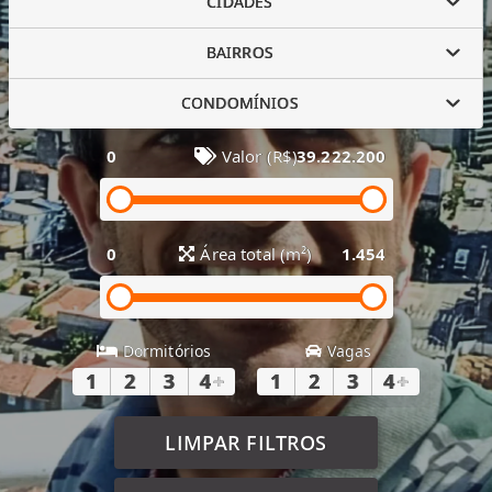
CIDADES
BAIRROS
CONDOMÍNIOS
0
Valor (R$)
39.222.200
0
Área total (m²)
1.454
Dormitórios
Vagas
1
2
3
4
+
1
2
3
4
+
LIMPAR FILTROS