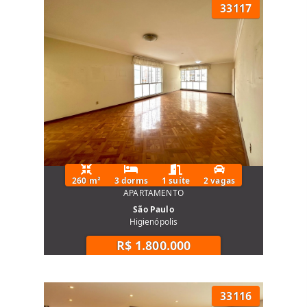
33117
260 m²
3 dorms
1 suíte
2 vagas
APARTAMENTO
São Paulo
Higienópolis
R$ 1.800.000
33116