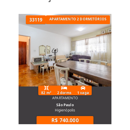
33119
APARTAMENTO 2 DORMITÓRIOS
82 m²
2 dorms
1 vaga
APARTAMENTO
São Paulo
Higienópolis
R$ 740.000