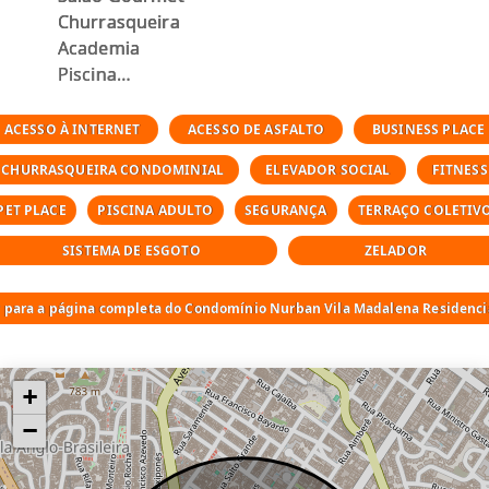
Churrasqueira
Academia
Piscina
Sauna
Espaço para Yoga
ACESSO À INTERNET
ACESSO DE ASFALTO
BUSINESS PLACE
Boteco
CHURRASQUEIRA CONDOMINIAL
ELEVADOR SOCIAL
FITNESS
Pet Care e Pet Place
Coworking
PET PLACE
PISCINA ADULTO
SEGURANÇA
TERRAÇO COLETIV
Delivery Room
SISTEMA DE ESGOTO
ZELADOR
Bike ZOne
Mercado Onii
r para a página completa do Condomínio Nurban Vila Madalena Residenci
+
−