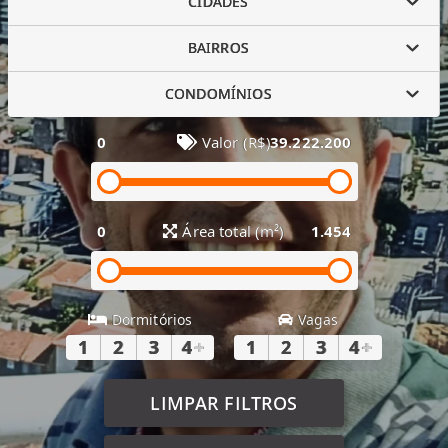
CIDADES
BAIRROS
CONDOMÍNIOS
0
Valor (R$)
39.222.200
0
Área total (m²)
1.454
Dormitórios
Vagas
1
2
3
4
+
1
2
3
4
+
LIMPAR FILTROS