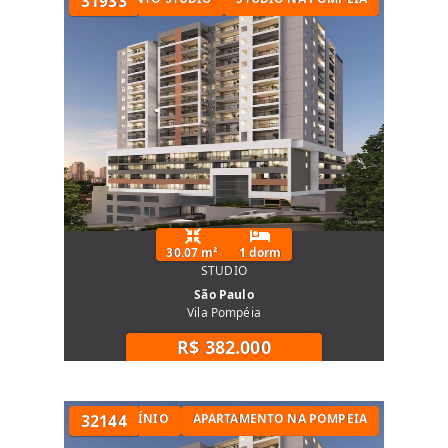
31933
30.07 m²
1 dorm
STUDIO
São Paulo
Vila Pompéia
R$ 382.000
TAMENTO EM CONDOMÍNIO
32144
APARTAMENTO NA POMPEIA