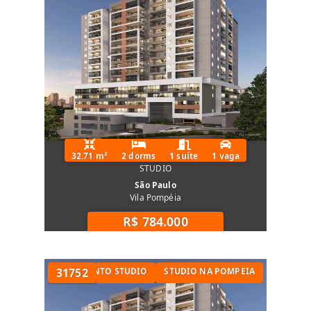
32.71 m²
2 dorms
1 suíte
1 vaga
STUDIO
São Paulo
Vila Pompéia
R$ 784.000
 METRÔ
APARTAMENTO STUDIO
31752
STUDIO NA POMPEIA