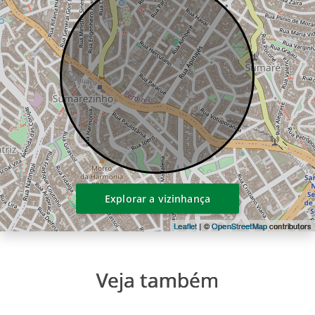
Explorar a vizinhança
Leaflet
| ©
OpenStreetMap
contributors
Veja também