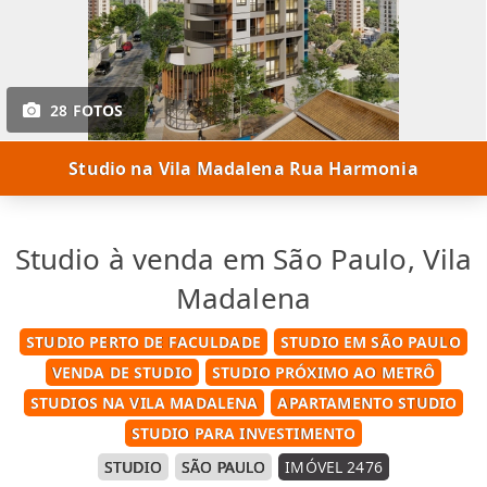
28 FOTOS
Studio na Vila Madalena Rua Harmonia
Studio à venda em São Paulo, Vila
Madalena
STUDIO PERTO DE FACULDADE
STUDIO EM SÃO PAULO
VENDA DE STUDIO
STUDIO PRÓXIMO AO METRÔ
STUDIOS NA VILA MADALENA
APARTAMENTO STUDIO
STUDIO PARA INVESTIMENTO
STUDIO
SÃO PAULO
IMÓVEL 2476