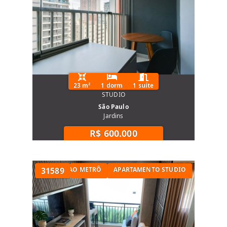
23 m²
1 dorm
1 suíte
STUDIO
São Paulo
Jardins
R$ 600.000
STUDIO PRÓXIMO AO METRÔ
31589
APARTAMENTO STUDIO