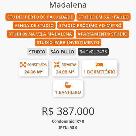
Madalena
STUDIO PERTO DE FACULDADE
STUDIO EM SÃO PAULO
VENDA DE STUDIO
STUDIO PRÓXIMO AO METRÔ
STUDIOS NA VILA MADALENA
APARTAMENTO STUDIO
STUDIO PARA INVESTIMENTO
STUDIO
SÃO PAULO
IMÓVEL 2476
CONSTRUÍDA
PRIVATIVA
24.06 M²
24.06 M²
1 DORMITÓRIO
1 BANHEIRO
R$ 387.000
Condomínio: R$ 0
IPTU: R$ 0