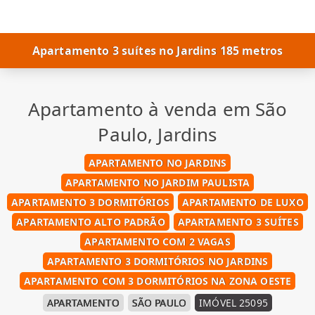
Apartamento 3 suítes no Jardins 185 metros
Apartamento à venda em São
Paulo, Jardins
APARTAMENTO NO JARDINS
APARTAMENTO NO JARDIM PAULISTA
APARTAMENTO 3 DORMITÓRIOS
APARTAMENTO DE LUXO
APARTAMENTO ALTO PADRÃO
APARTAMENTO 3 SUÍTES
APARTAMENTO COM 2 VAGAS
APARTAMENTO 3 DORMITÓRIOS NO JARDINS
APARTAMENTO COM 3 DORMITÓRIOS NA ZONA OESTE
APARTAMENTO
SÃO PAULO
IMÓVEL 25095