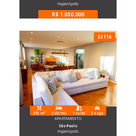
Higienópolis
R$ 1.800.000
33116
210 m²
3 dorms
1 suíte
1 vaga
APARTAMENTO
São Paulo
Higienópolis