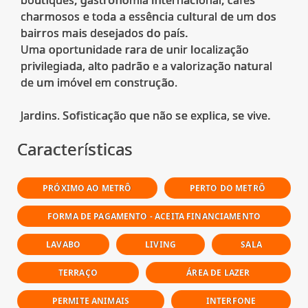
charmosos e toda a essência cultural de um dos
bairros mais desejados do país.
Uma oportunidade rara de unir localização
privilegiada, alto padrão e a valorização natural
de um imóvel em construção.
Características
PRÓXIMO AO METRÔ
PERTO DO METRÔ
FORMA DE PAGAMENTO - ACEITA FINANCIAMENTO
LAVABO
LIVING
SALA
TERRAÇO
ÁREA DE LAZER
PERMITE ANIMAIS
INTERFONE