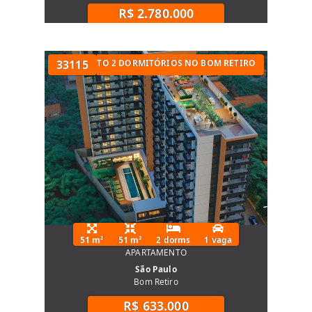
R$ 2.780.000
UARTOS
APARTAMENTO 2 DORMITÓRIOS NO BOM RETIRO
33115
51 m²
51 m²
2 dorms
1 vaga
APARTAMENTO
São Paulo
Bom Retiro
R$ 633.000