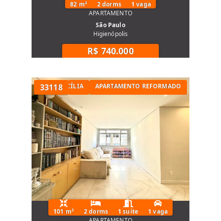
82 m²
2 dorms
1 vaga
APARTAMENTO
São Paulo
Higienópolis
R$ 740.000
TÓRIOS NA SANTA CECÍLIA
33118
APARTAMENTO REFORMADO
101 m²
2 dorms
1 suíte
1 vaga
APARTAMENTO