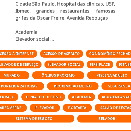
Cidade São Paulo, Hospital das clínicas, USP,
Ibmec, grandes restaurantes, famosas
grifes da Oscar Freire, Avenida Rebouças
Academia
Elevador social
Espaço gourmet
Fire place
CESSO À INTERNET
ACESSO DE ASFALTO
CONDOMÍNIO FECHA
Lavanderia
LEVADOR DE SERVIÇO
ELEVADOR SOCIAL
FIRE PLACE
FITNE
Piscina adulto
Piscina infantil
MURADO
ÔNIBUS PRÓXIMO
PISCINA ADULTO
Portaria
PORTARIA 24 HORAS
PRÓXIMO AO METRÔ
SEGURANÇA
Salão de festas
Sauna
TERRAÇO
TERRAÇO COLETIVO
ACADEMIA
ÁGUA ENCANAD
Segurança
ÁREA VERDE
ELEVADOR
PORTARIA
SALÃO DE FESTA
Spa
Terraço coletivo
SISTEMA DE ESGOTO
ZELADOR