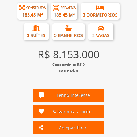
CONSTRUÍDA
PRIVATIVA
185.45 M²
185.45 M²
3 DORMITÓRIOS
3 SUÍTES
5 BANHEIROS
2 VAGAS
R$ 8.153.000
Condomínio: R$ 0
IPTU: R$ 0
Tenho interesse
Salvar nos favoritos
Compartilhar