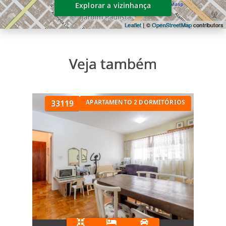
Explorar a vizinhança
Leaflet
| ©
OpenStreetMap
contributors
Veja também
33119
APARTAMENTO 2 DORMITÓRIOS