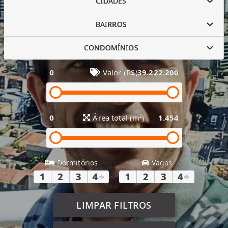
CIDADES
BAIRROS
CONDOMÍNIOS
0
Valor (R$)
39.222.200
0
Área total (m²)
1.454
Dormitórios
Vagas
1
2
3
4
+
1
2
3
4
+
LIMPAR FILTROS