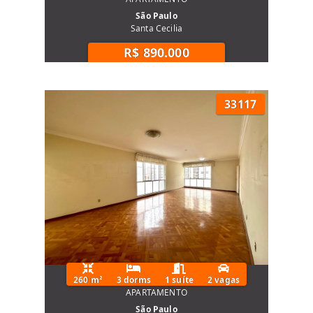
São Paulo
Santa Cecilia
R$ 890.000
33117
260 m²
3 dorms
1 suíte
2 vagas
APARTAMENTO
São Paulo