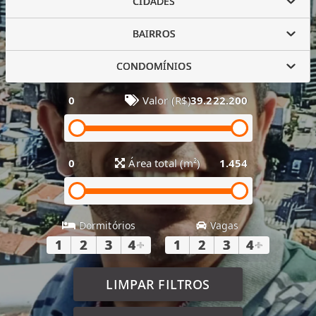
CIDADES
BAIRROS
CONDOMÍNIOS
0
Valor (R$)
39.222.200
0
Área total (m²)
1.454
Dormitórios
Vagas
1
2
3
4
+
1
2
3
4
+
LIMPAR FILTROS