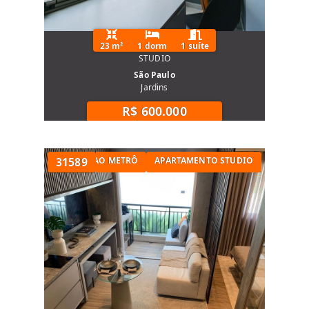
23 m²
1 dorm
1 suíte
STUDIO
São Paulo
Jardins
R$ 600.000
STUDIO PRÓXIMO AO METRÔ
31589
APARTAMENTO STUDIO