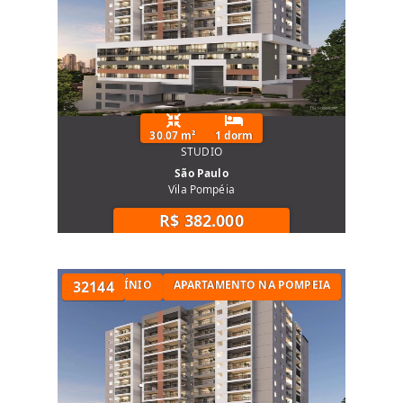
30.07 m²
1 dorm
STUDIO
São Paulo
Vila Pompéia
R$ 382.000
TAMENTO EM CONDOMÍNIO
32144
APARTAMENTO NA POMPEIA