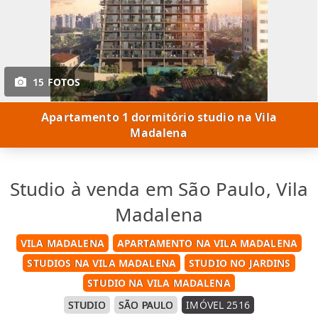
15 FOTOS
Apartamento 1 dormitório studio na Vila
Madalena
Studio à venda em São Paulo, Vila
Madalena
VILA MADALENA
APARTAMENTO NA VILA MADALENA
STUDIOS NA VILA MADALENA
STUDIO NO JARDINS
STUDIO NA VILA MADALENA
STUDIO
SÃO PAULO
IMÓVEL 2516