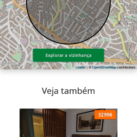
Residenciais
Studios - 17 a 38m²
2 Dorms. (1 Suíte) - 75m²
2 Suítes - 95 a 111m²
3 Dorms. (1 Suíte) - 115 a 119m²
3 Suítes - 109 a 133m²
3 Suítes - 187m²
Explorar a vizinhança
4 Suítes - 198m²
Leaflet
| ©
OpenStreetMap
contributors
3 Suítes (Duplex) - 202m²
Veja também
Áreas de lazer do condomínio Jardim
Lobato:
Prainha (bar de apoio à piscina)
32996
Piscina
Brinquedoteca
Playground