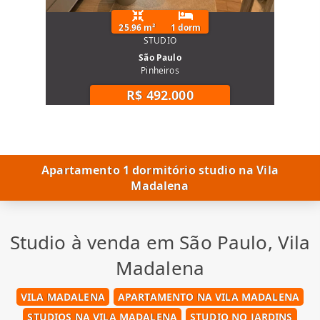
25.96 m²
1 dorm
STUDIO
São Paulo
Pinheiros
R$ 492.000
Apartamento 1 dormitório studio na Vila
Madalena
Studio à venda em São Paulo, Vila
Madalena
VILA MADALENA
APARTAMENTO NA VILA MADALENA
STUDIOS NA VILA MADALENA
STUDIO NO JARDINS