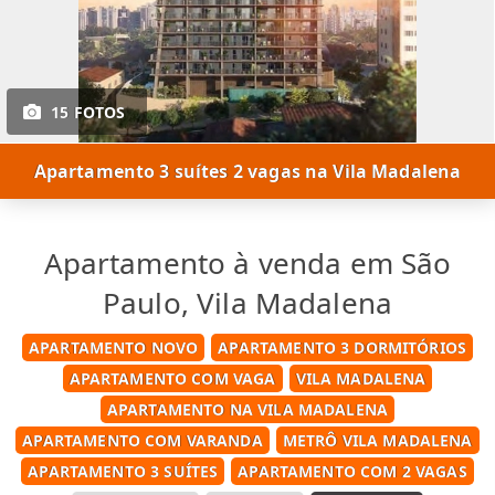
15 FOTOS
Apartamento 3 suítes 2 vagas na Vila Madalena
Apartamento à venda em São
Paulo, Vila Madalena
APARTAMENTO NOVO
APARTAMENTO 3 DORMITÓRIOS
APARTAMENTO COM VAGA
VILA MADALENA
APARTAMENTO NA VILA MADALENA
APARTAMENTO COM VARANDA
METRÔ VILA MADALENA
APARTAMENTO 3 SUÍTES
APARTAMENTO COM 2 VAGAS