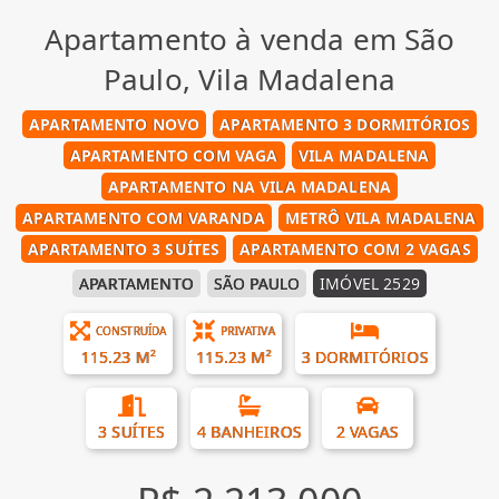
Apartamento à venda em São
Paulo, Vila Madalena
APARTAMENTO NOVO
APARTAMENTO 3 DORMITÓRIOS
APARTAMENTO COM VAGA
VILA MADALENA
APARTAMENTO NA VILA MADALENA
APARTAMENTO COM VARANDA
METRÔ VILA MADALENA
APARTAMENTO 3 SUÍTES
APARTAMENTO COM 2 VAGAS
APARTAMENTO
SÃO PAULO
IMÓVEL 2529
CONSTRUÍDA
PRIVATIVA
115.23 M²
115.23 M²
3 DORMITÓRIOS
3 SUÍTES
4 BANHEIROS
2 VAGAS