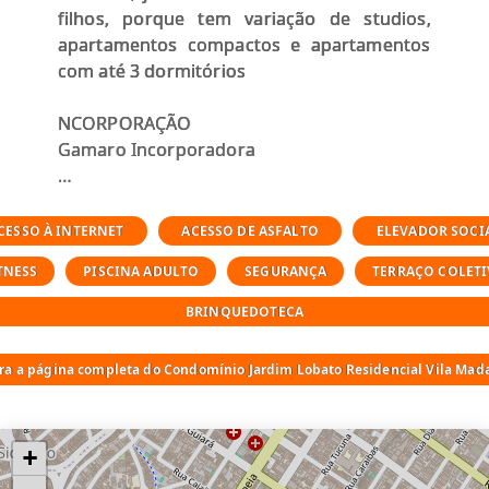
filhos, porque tem variação de studios,
apartamentos compactos e apartamentos
com até 3 dormitórios
NCORPORAÇÃO
Gamaro Incorporadora
Endereço
Rua Rodrigo Lobato, (a 350m da estação
CESSO À INTERNET
ACESSO DE ASFALTO
ELEVADOR SOCI
Vila Madalena)
TNESS
PISCINA ADULTO
SEGURANÇA
TERRAÇO COLET
Projeto de Arquitetura, Decoração e Áreas
BRINQUEDOTECA
Externas
Arquitetura Nacional
ara a página completa do Condomínio Jardim Lobato Residencial Vila Mad
ÁREA DO TERRENO
1.315,37 m²
+