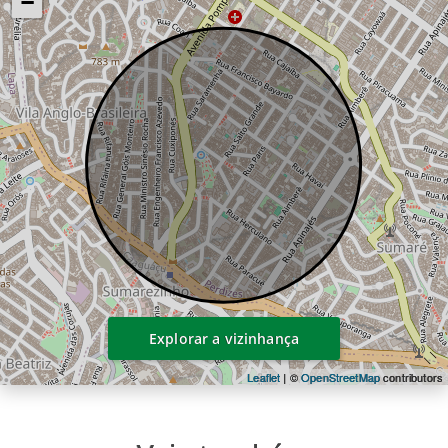
−
Projeto de Plantio
Cardim Paisagismo
TIPO DE EMPREENDIMENTO
1 torre de uso misto com fachada ativa
(1 loja na Rua Rodrigo Lobato e 1 loja na
Rua Ministro Sinésio Rocha)
Residenciais
Studios - 17 a 38m²
2 Dorms. (1 Suíte) - 75m²
2 Suítes - 95 a 111m²
3 Dorms. (1 Suíte) - 115 a 119m²
3 Suítes - 109 a 133m²
3 Suítes - 187m²
Explorar a vizinhança
4 Suítes - 198m²
Leaflet
| ©
OpenStreetMap
contributors
3 Suítes (Duplex) - 202m²