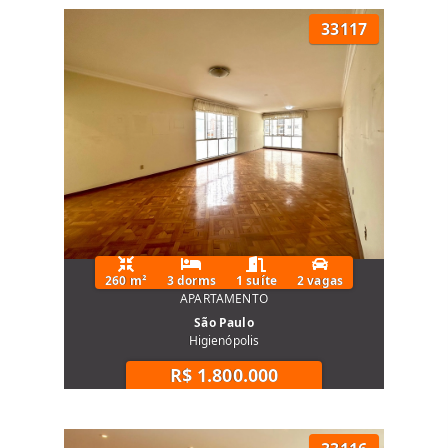
33117
260 m²
3 dorms
1 suíte
2 vagas
APARTAMENTO
São Paulo
Higienópolis
R$ 1.800.000