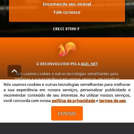
Encomende seu imóvel
Fale conosco
CRECI
87590-F
© DESENVOLVIDO PELA
AGIL.NET
Nós usamos cookies e outras tecnologias semelhantes para
melhorar a sua experiência em nossos serviços, personalizar
publicidade e recomendar conteúdo de seu interesse. Ao utilizar
Nós usamos cookies e outras tecnologias semelhantes para melhorar
nossos serviços, você concorda com nossa política de privacidade e
a sua experiência em nossos serviços, personalizar publicidade e
termos de uso.
recomendar conteúdo de seu interesse. Ao utilizar nossos serviços,
você concorda com nossa
política de privacidade
e
termos de uso
.
Política de Privacidade
Termos de uso
ENTENDI