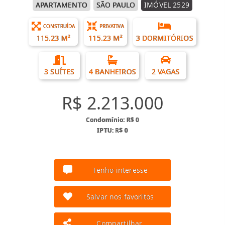
APARTAMENTO
SÃO PAULO
IMÓVEL 2529
CONSTRUÍDA
PRIVATIVA
115.23 M²
115.23 M²
3 DORMITÓRIOS
3 SUÍTES
4 BANHEIROS
2 VAGAS
R$ 2.213.000
Condomínio: R$ 0
IPTU: R$ 0
Tenho interesse
Salvar nos favoritos
Compartilhar