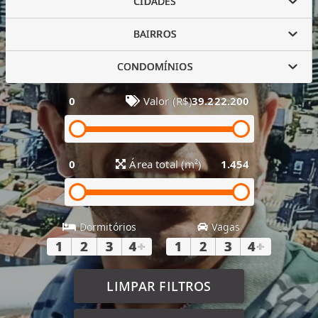
CIDADES
BAIRROS
CONDOMÍNIOS
0
Valor (R$)
39.222.200
0
Área total (m²)
1.454
Dormitórios
Vagas
1
2
3
4
+
1
2
3
4
+
LIMPAR FILTROS