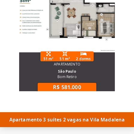
51 m²
51 m²
2 dorms
APARTAMENTO
São Paulo
Bom Retiro
R$ 581.000
Apartamento 3 suítes 2 vagas na Vila Madalena