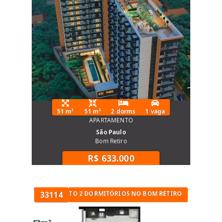
51 m²
51 m²
2 dorms
1 vaga
APARTAMENTO
São Paulo
Bom Retiro
R$ 633.000
TÓRIOS
APARTAMENTO 2 DORMITÓRIOS NO BOM RETIRO
33114