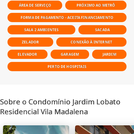
ÁREA DE SERVIÇO
PRÓXIMO AO METRÔ
FORMA DE PAGAMENTO - ACEITA FINANCIAMENTO
SALA 2 AMBIENTES
SACADA
ZELADOR
CONEXÃO À INTERNET
ELEVADOR
GARAGEM
JARDIM
PERTO DE HOSPITAIS
Sobre o Condomínio Jardim Lobato
Residencial Vila Madalena