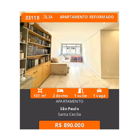
TÓRIOS NA SANTA CECÍLIA
33118
APARTAMENTO REFORMADO
101 m²
2 dorms
1 suíte
1 vaga
APARTAMENTO
São Paulo
Santa Cecilia
R$ 890.000