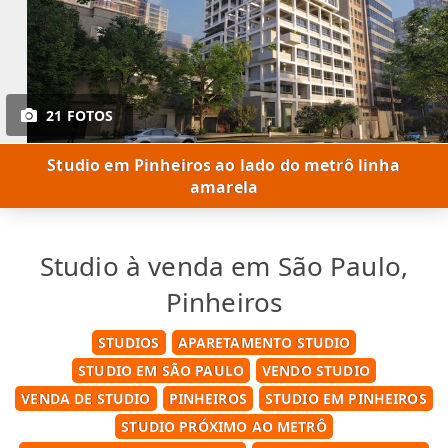
21 FOTOS
Studio em Pinheiros ao lado do metrô linha
amarela
Studio à venda em São Paulo,
Pinheiros
STUDIOS
APARETAMENTO STUDIO
STUDIO EM SÃO PAULO
VENDO STUDIO
VENDA DE STUDIO
PINHEIROS
STUDIO EM PINHEIROS
STUDIO PRÓXIMO AO METRÔ