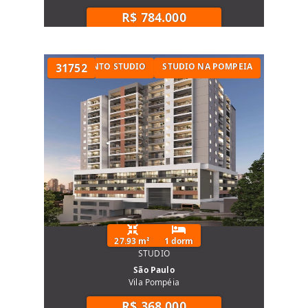
R$ 784.000
 METRÔ
APARTAMENTO STUDIO
31752
STUDIO NA POMPEIA
27.93 m²
1 dorm
STUDIO
São Paulo
Vila Pompéia
R$ 368.000