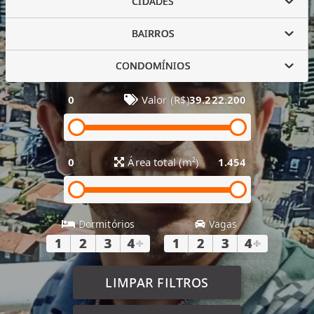
CIDADES
BAIRROS
CONDOMÍNIOS
0
Valor (R$)
39.222.200
0
Área total (m²)
1.454
Dormitórios
Vagas
1
2
3
4
+
1
2
3
4
+
LIMPAR FILTROS