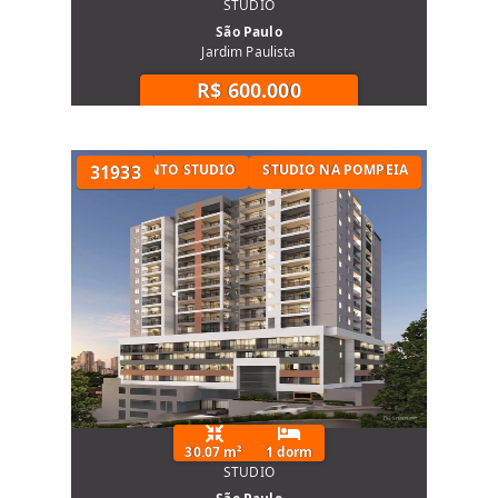
STUDIO
São Paulo
Jardim Paulista
R$ 600.000
POMPEIA
APARTAMENTO STUDIO
31933
STUDIO NA POMPEIA
30.07 m²
1 dorm
STUDIO