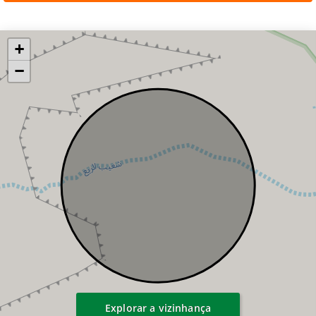
Salão de festas
Segurança
+
Solarium
Spa
−
Consulte Imóveis à venda e Imóveis para
alugar nesse condomínio, entre em contato
Explorar a vizinhança