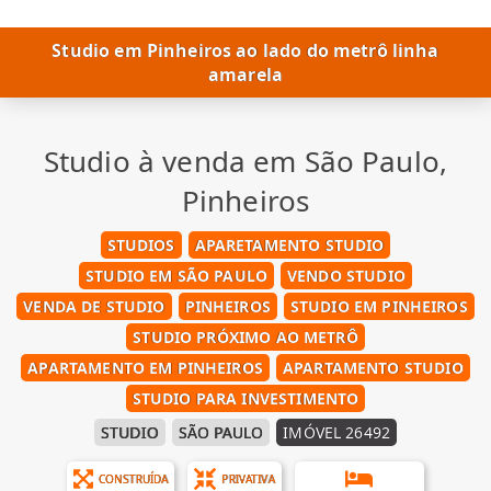
Studio em Pinheiros ao lado do metrô linha
amarela
Studio à venda em São Paulo,
Pinheiros
STUDIOS
APARETAMENTO STUDIO
STUDIO EM SÃO PAULO
VENDO STUDIO
VENDA DE STUDIO
PINHEIROS
STUDIO EM PINHEIROS
STUDIO PRÓXIMO AO METRÔ
APARTAMENTO EM PINHEIROS
APARTAMENTO STUDIO
STUDIO PARA INVESTIMENTO
STUDIO
SÃO PAULO
IMÓVEL 26492
CONSTRUÍDA
PRIVATIVA