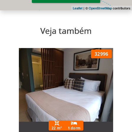
Leaflet
| ©
OpenStreetMap
contributors
Veja também
32996
22 m²
1 dorm