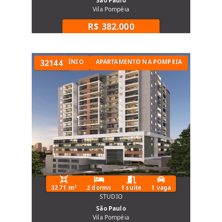
São Paulo
Vila Pompéia
R$ 382.000
TAMENTO EM CONDOMÍNIO
32144
APARTAMENTO NA POMPEIA
32.71 m²
2 dorms
1 suíte
1 vaga
STUDIO
São Paulo
Vila Pompéia