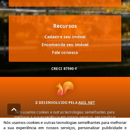
Recursos
Cadastre seu imóvel
Encomende seu imóvel
Fale conosco
CRECI
87590-F
© DESENVOLVIDO PELA
AGIL.NET
Nós usamos cookies e outras tecnologias semelhantes para
melhorar a sua experiência em nossos serviços, personalizar
publicidade e recomendar conteúdo de seu interesse. Ao utilizar
Nós usamos cookies e outras tecnologias semelhantes para melhorar
nossos serviços, você concorda com nossa política de privacidade e
a sua experiência em nossos serviços, personalizar publicidade e