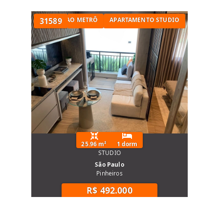
STUDIO PRÓXIMO AO METRÔ
31589
APARTAMENTO STUDIO
25.96 m²
1 dorm
STUDIO
São Paulo
Pinheiros
R$ 492.000