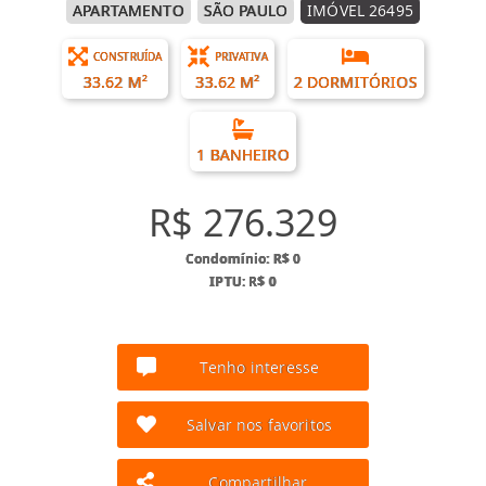
APARTAMENTO
SÃO PAULO
IMÓVEL 26495
CONSTRUÍDA
PRIVATIVA
33.62 M²
33.62 M²
2 DORMITÓRIOS
1 BANHEIRO
R$ 276.329
Condomínio: R$ 0
IPTU: R$ 0
Tenho interesse
Salvar nos favoritos
Compartilhar