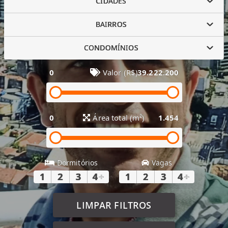
CIDADES
BAIRROS
CONDOMÍNIOS
0
Valor (R$)
39.222.200
0
Área total (m²)
1.454
Dormitórios
Vagas
1
2
3
4
+
1
2
3
4
+
LIMPAR FILTROS