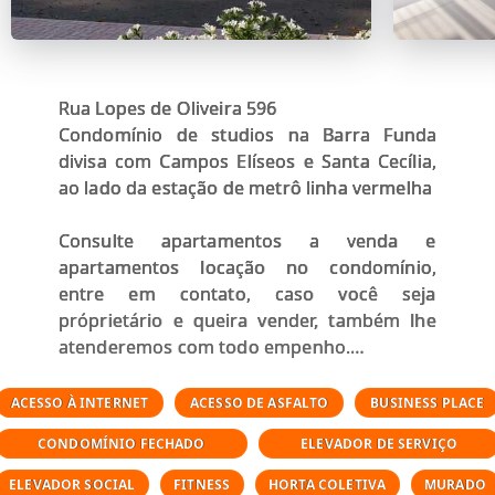
Rua Lopes de Oliveira 596
Condomínio de studios na Barra Funda
divisa com Campos Elíseos e Santa Cecília,
ao lado da estação de metrô linha vermelha
Consulte apartamentos a venda e
apartamentos locação no condomínio,
entre em contato, caso você seja
próprietário e queira vender, também lhe
atenderemos com todo empenho.
Características
ACESSO À INTERNET
ACESSO DE ASFALTO
BUSINESS PLACE
23 a 34 m²
CONDOMÍNIO FECHADO
ELEVADOR DE SERVIÇO
1 a 2 quarto(s)
0 suite(s)
ELEVADOR SOCIAL
FITNESS
HORTA COLETIVA
MURADO