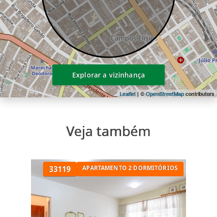
Explorar a vizinhança
Leaflet
| ©
OpenStreetMap
contributors
Veja também
33119
APARTAMENTO 2 DORMITÓRIOS