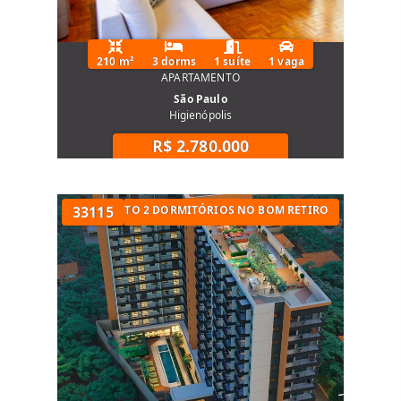
210 m²
3 dorms
1 suíte
1 vaga
APARTAMENTO
São Paulo
Higienópolis
R$ 2.780.000
UARTOS
APARTAMENTO 2 DORMITÓRIOS NO BOM RETIRO
33115