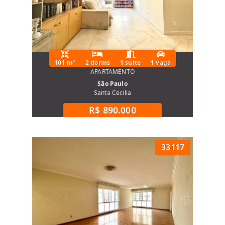
101 m²
2 dorms
1 suíte
1 vaga
APARTAMENTO
São Paulo
Santa Cecilia
R$ 890.000
33117