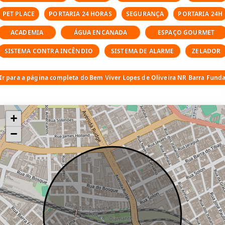
1 banheiro(s)
PET PLACE
PORTARIA 24 HORAS
SEGURANÇA
PORTARIA 24H
0 vaga(s)
ACADEMIA
ÁGUA ENCANADA
ESPAÇO GOURMET
Unidades não residenciais (serviço de
SISTEMA CONTRA INCÊNDIO
SISTEMA DE ALARME
ZELADOR
moradia): Studio de 24,53m² a 33,73m² e 2
dormitórios de 33,62m²
Ir para a página completa do Bem Viver Lopes de Oliveira NR Barra Fund
+
−