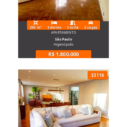
260 m²
3 dorms
1 suíte
2 vagas
APARTAMENTO
São Paulo
Higienópolis
R$ 1.800.000
33116