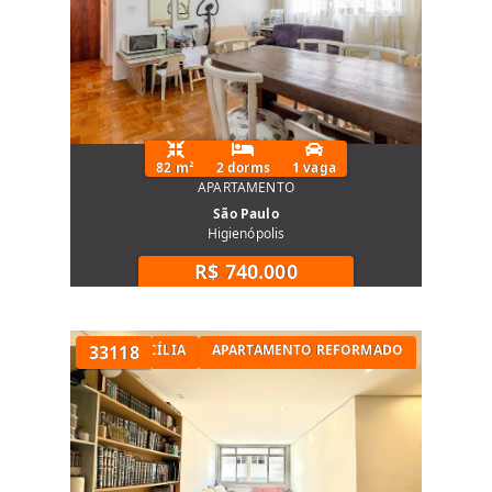
82 m²
2 dorms
1 vaga
APARTAMENTO
São Paulo
Higienópolis
R$ 740.000
TÓRIOS NA SANTA CECÍLIA
33118
APARTAMENTO REFORMADO