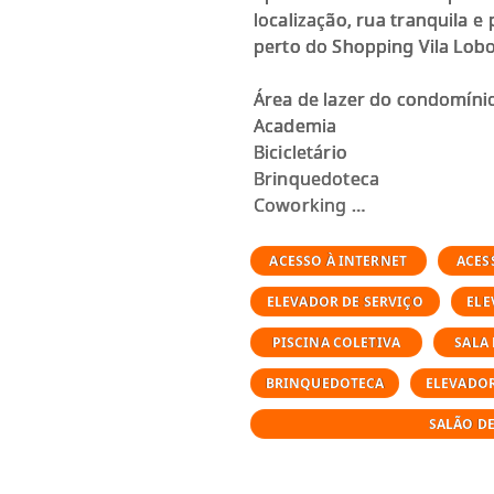
localização, rua tranquila 
perto do Shopping Vila Lobo
Área de lazer do condomíni
Academia
Bicicletário
Brinquedoteca
Coworking
Elevador social
Espaço gourmet
ACESSO À INTERNET
ACES
Lounge
ELEVADOR DE SERVIÇO
ELE
Piscina adulto
Portaria
PISCINA COLETIVA
SALA
Sala de reuniões
BRINQUEDOTECA
ELEVADO
Salão de festas
Segurança
SALÃO DE
Terraço coletivo