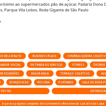
e próximo ao supermercados pão de açúcar, Padaria Dona D
s, Parque Vila Lobos, Roda Gigante de São Paulo
o
SO DE ASFALTO
BUSINESS PLACE
CHURRASQUEIRA COLETIV
VADOR SOCIAL
ENTRADA DE SERVIÇO
FITNESS
ÔNIBUS
 DE REUNIÕES
SEGURANÇA
TERRAÇO COLETIVO
AC
R
ESPAÇO KIDS
PISCINA
PORTARIA
SALA DE GINÁST
 FESTAS
SISTEMA D
Ir para a página completa do Condomínio Residencial Lux Alto da Lapa