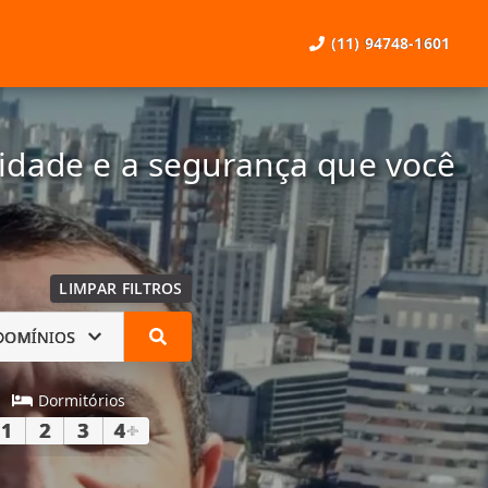
(11) 94748-1601
lidade e a segurança que você
LIMPAR FILTROS
DOMÍNIOS
Dormitórios
1
2
3
4
+