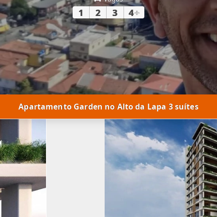
1
2
3
4
+
Apartamento Garden no Alto da Lapa 3 suítes