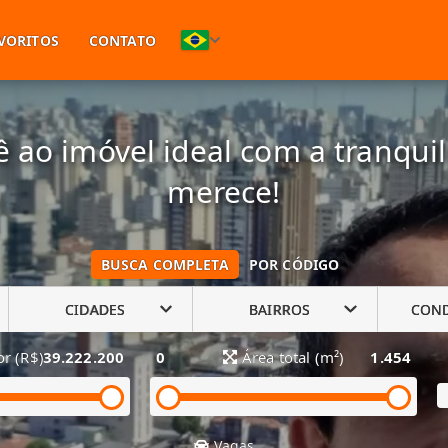
(11) 94748-1601
VORITOS
CONTATO
 ao imóvel ideal com a tranqui
merece!
BUSCA COMPLETA
POR CÓDIGO
CIDADES
BAIRROS
CON
or (R$)
39.222.200
0
Área total (m²)
1.454
Vagas