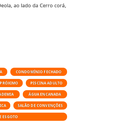
eola, ao lado da Cerro corá,
A
CONDOMÍNIO FECHADO
 PRÓXIMO
PISCINA ADULTO
ADEMIA
ÁGUA ENCANADA
ICA
SALÃO DE CONVENÇÕES
E ESGOTO