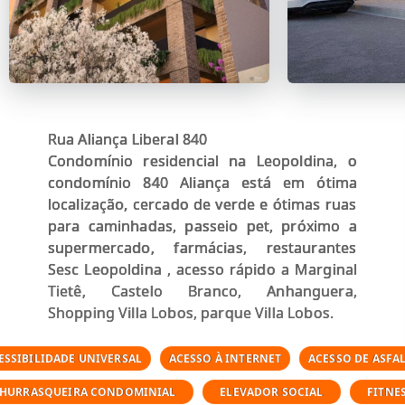
Rua Aliança Liberal 840
Condomínio residencial na Leopoldina, o
condomínio 840 Aliança está em ótima
localização, cercado de verde e ótimas ruas
para caminhadas, passeio pet, próximo a
supermercado, farmácias, restaurantes
Sesc Leopoldina , acesso rápido a Marginal
Tietê, Castelo Branco, Anhanguera,
Shopping Villa Lobos, parque Villa Lobos.
ESSIBILIDADE UNIVERSAL
ACESSO À INTERNET
ACESSO DE ASFA
HURRASQUEIRA CONDOMINIAL
ELEVADOR SOCIAL
FITNE