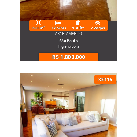
260 m²
3 dorms
1 suíte
2 vagas
APARTAMENTO
São Paulo
Higienópolis
R$ 1.800.000
33116