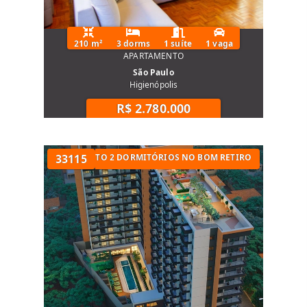
210 m²
3 dorms
1 suíte
1 vaga
APARTAMENTO
São Paulo
Higienópolis
R$ 2.780.000
UARTOS
APARTAMENTO 2 DORMITÓRIOS NO BOM RETIRO
33115