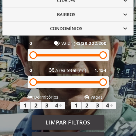
CIDADES
BAIRROS
CONDOMÍNIOS
0
Valor (R$)
39.222.200
0
Área total (m²)
1.454
Dormitórios
Vagas
1
2
3
4
+
1
2
3
4
+
LIMPAR FILTROS