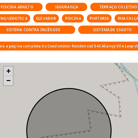
PISCINA ADULTO
SEGURANÇA
TERRAÇO COLETIVO
INQUEDOTECA
ELEVADOR
PISCINA
PORTARIA
RUA CALÇ
SISTEMA CONTRA INCÊNDIO
SISTEMA DE ESGOTO
ara a página completa do Condomínio Residencial 840 Aliança Vila Leopo
+
−