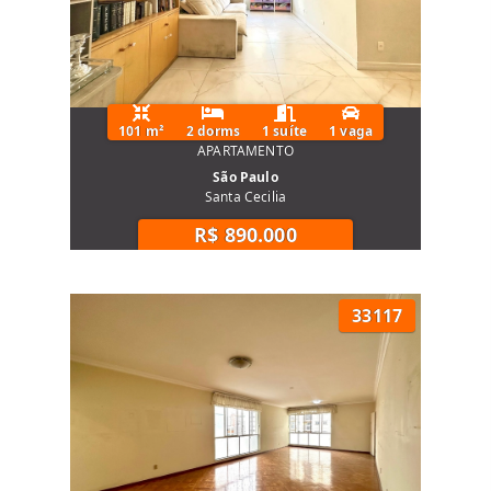
101 m²
2 dorms
1 suíte
1 vaga
APARTAMENTO
São Paulo
Santa Cecilia
R$ 890.000
33117