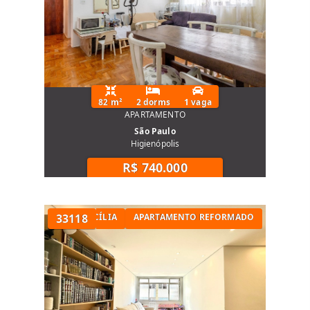
82 m²
2 dorms
1 vaga
APARTAMENTO
São Paulo
Higienópolis
R$ 740.000
TÓRIOS NA SANTA CECÍLIA
33118
APARTAMENTO REFORMADO