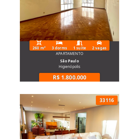
260 m²
3 dorms
1 suíte
2 vagas
APARTAMENTO
São Paulo
Higienópolis
R$ 1.800.000
33116