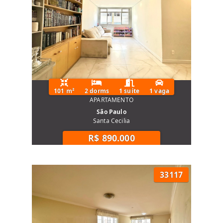
101 m²
2 dorms
1 suíte
1 vaga
APARTAMENTO
São Paulo
Santa Cecilia
R$ 890.000
33117