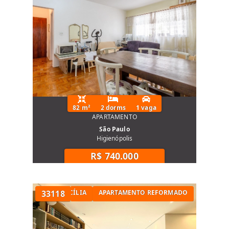
82 m²
2 dorms
1 vaga
APARTAMENTO
São Paulo
Higienópolis
R$ 740.000
TÓRIOS NA SANTA CECÍLIA
33118
APARTAMENTO REFORMADO