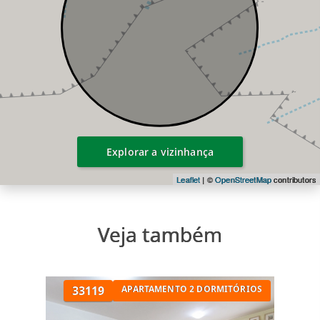
Explorar a vizinhança
Leaflet
| ©
OpenStreetMap
contributors
Veja também
33119
APARTAMENTO 2 DORMITÓRIOS