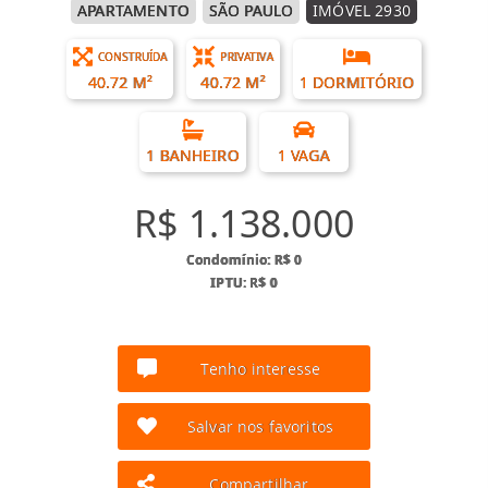
APARTAMENTO
SÃO PAULO
IMÓVEL 2930
CONSTRUÍDA
PRIVATIVA
40.72 M²
40.72 M²
1 DORMITÓRIO
1 BANHEIRO
1 VAGA
R$ 1.138.000
Condomínio: R$ 0
IPTU: R$ 0
Tenho interesse
Salvar nos favoritos
Compartilhar