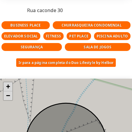
Rua caconde 30
BUSINESS PLACE
CHURRASQUEIRA CONDOMINIAL
ELEVADOR SOCIAL
FITNESS
PET PLACE
PISCINA ADULTO
SEGURANÇA
SALA DE JOGOS
Ir para a página completa do Duo Lifestyle by Helbor
+
−