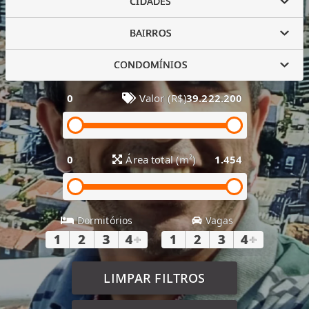
CIDADES
BAIRROS
CONDOMÍNIOS
0
Valor (R$)
39.222.200
0
Área total (m²)
1.454
Dormitórios
Vagas
1
2
3
4
+
1
2
3
4
+
LIMPAR FILTROS