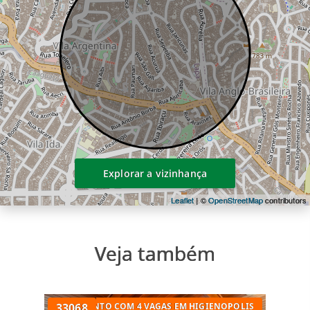
Explorar a vizinhança
Leaflet
| ©
OpenStreetMap
contributors
Veja também
OPOLIS
APARTAMENTO COM 4 VAGAS EM HIGIENOPOLIS
33068