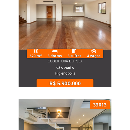
620 m²
3 dorms
3 suítes
4 vagas
COBERTURA DUPLEX
São Paulo
Higienópolis
R$ 5.900.000
33013