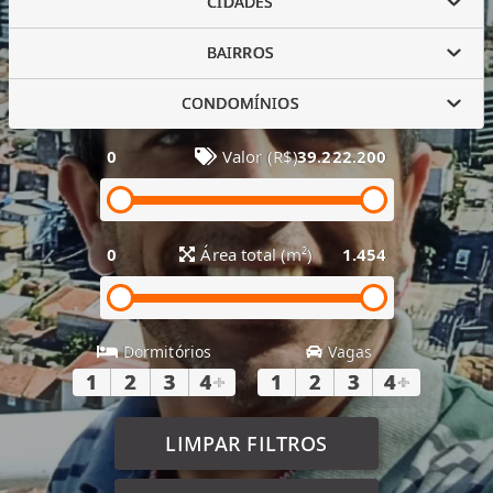
CIDADES
BAIRROS
CONDOMÍNIOS
0
Valor (R$)
39.222.200
0
Área total (m²)
1.454
Dormitórios
Vagas
1
2
3
4
+
1
2
3
4
+
LIMPAR FILTROS