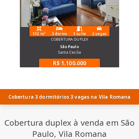
112 m²
3 dorms
1 suíte
2 vagas
COBERTURA DUPLEX
São Paulo
Santa Cecilia
R$ 1.100.000
Cobertura 3 dormitórios 3 vagas na Vila Romana
Cobertura duplex à venda em São
Paulo, Vila Romana