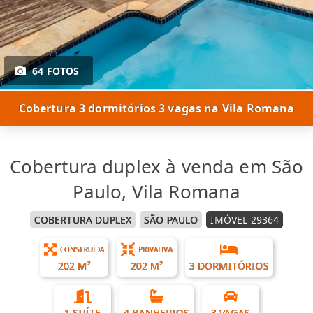
64 FOTOS
Cobertura 3 dormitórios 3 vagas na Vila Romana
Cobertura duplex à venda em São
Paulo, Vila Romana
COBERTURA DUPLEX
SÃO PAULO
IMÓVEL 29364
CONSTRUÍDA
PRIVATIVA
202 M²
202 M²
3 DORMITÓRIOS
1 SUÍTE
4 BANHEIROS
3 VAGAS