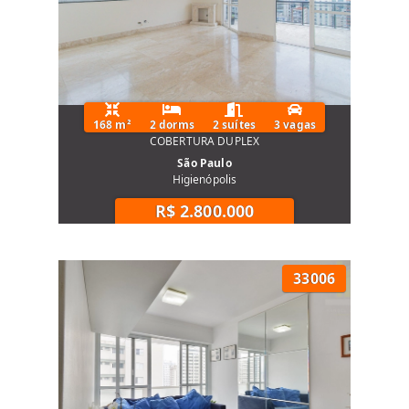
168 m²
2 dorms
2 suítes
3 vagas
COBERTURA DUPLEX
São Paulo
Higienópolis
R$ 2.800.000
33006