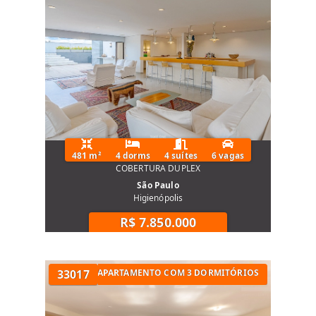
481 m²
4 dorms
4 suítes
6 vagas
COBERTURA DUPLEX
São Paulo
Higienópolis
R$ 7.850.000
S NA ZONA OESTE
33017
APARTAMENTO COM 3 DORMITÓRIOS