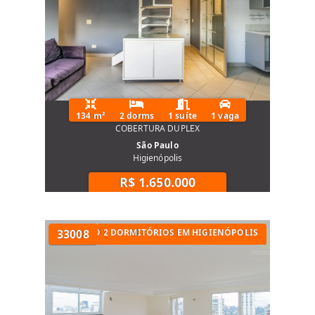
134 m²
2 dorms
1 suíte
1 vaga
COBERTURA DUPLEX
São Paulo
Higienópolis
R$ 1.650.000
ESTE
APARTAMENTO 2 DORMITÓRIOS EM HIGIENÓPOLIS
33008