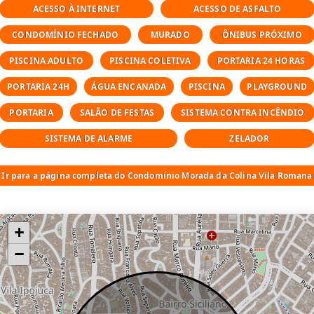
ACESSO À INTERNET
ACESSO DE ASFALTO
CONDOMÍNIO FECHADO
MURADO
ÔNIBUS PRÓXIMO
PISCINA ADULTO
PISCINA COLETIVA
PORTARIA 24 HORAS
PORTARIA 24H
ÁGUA ENCANADA
PISCINA
PLAYGROUND
PORTARIA
SALÃO DE FESTAS
SISTEMA CONTRA INCÊNDIO
SISTEMA DE ALARME
ZELADOR
Ir para a página completa do Condomínio Morada da Colina Vila Romana
+
−