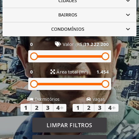
CIDADES
BAIRROS
CONDOMÍNIOS
0
Valor (R$)
39.222.200
0
Área total (m²)
1.454
Dormitórios
Vagas
1
2
3
4
+
1
2
3
4
+
LIMPAR FILTROS