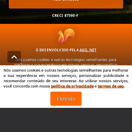
CRECI
87590-F
© DESENVOLVIDO PELA
AGIL.NET
Nós usamos cookies e outras tecnologias semelhantes para
melhorar a sua experiência em nossos serviços, personalizar
publicidade e recomendar conteúdo de seu interesse. Ao utilizar
Nós usamos cookies e outras tecnologias semelhantes para melhorar
nossos serviços, você concorda com nossa política de privacidade e
a sua experiência em nossos serviços, personalizar publicidade e
termos de uso.
recomendar conteúdo de seu interesse. Ao utilizar nossos serviços,
você concorda com nossa
política de privacidade
e
termos de uso
.
Política de Privacidade
Termos de uso
ENTENDI