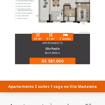
51 m²
51 m²
2 dorms
APARTAMENTO
São Paulo
Bom Retiro
R$ 581.000
Apartamento 3 suítes 1 vaga na Vila Madalena