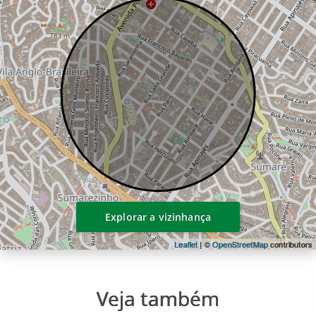
Portaria
Sala de Cinema
Sala de jogos
Salão de festas
Sauna
Segurança 24 horas
Solarium
Spa
Varanda ou terraço
Explorar a vizinhança
Leaflet
| ©
OpenStreetMap
contributors
Veja também