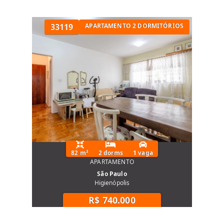
33119
APARTAMENTO 2 DORMITÓRIOS
82 m²
2 dorms
1 vaga
APARTAMENTO
São Paulo
Higienópolis
R$ 740.000