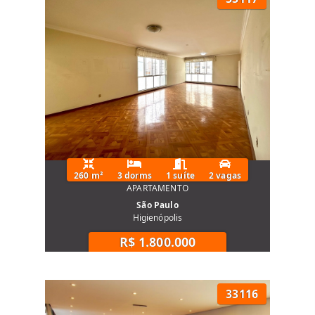
260 m²
3 dorms
1 suíte
2 vagas
APARTAMENTO
São Paulo
Higienópolis
R$ 1.800.000
33116