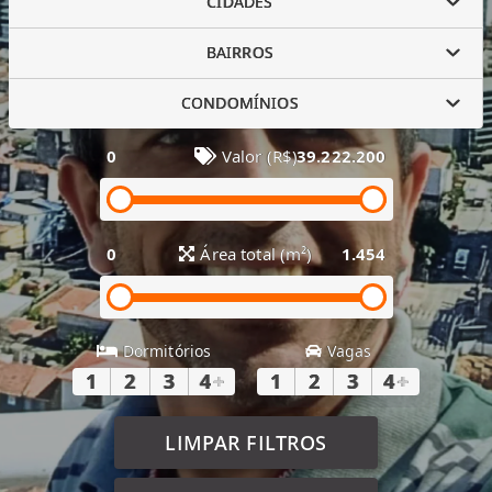
CIDADES
BAIRROS
CONDOMÍNIOS
0
Valor (R$)
39.222.200
0
Área total (m²)
1.454
Dormitórios
Vagas
1
2
3
4
+
1
2
3
4
+
LIMPAR FILTROS