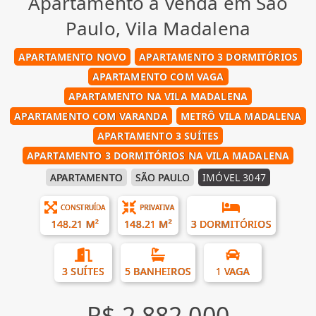
Apartamento à venda em São
Paulo, Vila Madalena
APARTAMENTO NOVO
APARTAMENTO 3 DORMITÓRIOS
APARTAMENTO COM VAGA
APARTAMENTO NA VILA MADALENA
APARTAMENTO COM VARANDA
METRÔ VILA MADALENA
APARTAMENTO 3 SUÍTES
APARTAMENTO 3 DORMITÓRIOS NA VILA MADALENA
APARTAMENTO
SÃO PAULO
IMÓVEL 3047
CONSTRUÍDA
PRIVATIVA
148.21 M²
148.21 M²
3 DORMITÓRIOS
3 SUÍTES
5 BANHEIROS
1 VAGA
R$ 2.882.000