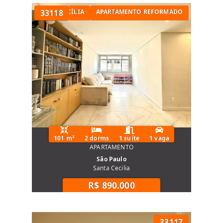
TÓRIOS NA SANTA CECÍLIA
33118
APARTAMENTO REFORMADO
101 m²
2 dorms
1 suíte
1 vaga
APARTAMENTO
São Paulo
Santa Cecilia
R$ 890.000
33117