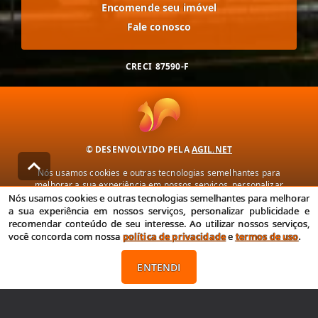
Encomende seu imóvel
Fale conosco
CRECI
87590-F
© DESENVOLVIDO PELA
AGIL.NET
Nós usamos cookies e outras tecnologias semelhantes para
melhorar a sua experiência em nossos serviços, personalizar
publicidade e recomendar conteúdo de seu interesse. Ao utilizar
Nós usamos cookies e outras tecnologias semelhantes para melhorar
nossos serviços, você concorda com nossa política de privacidade e
a sua experiência em nossos serviços, personalizar publicidade e
termos de uso.
recomendar conteúdo de seu interesse. Ao utilizar nossos serviços,
você concorda com nossa
política de privacidade
e
termos de uso
.
Política de Privacidade
Termos de uso
ENTENDI