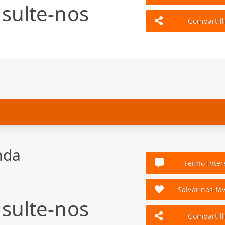
sulte-nos
Compartil
nda
Tenho inter
Salvar nos fav
sulte-nos
Compartil