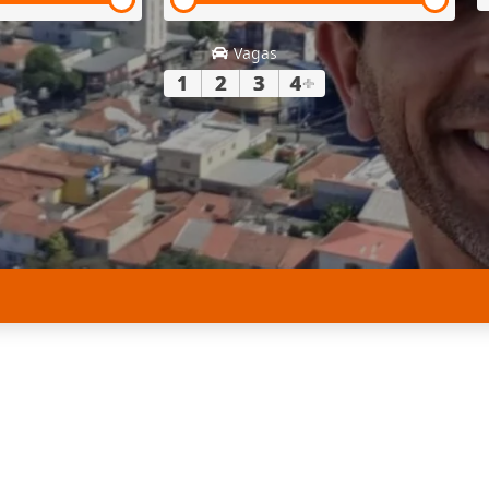
Vagas
1
2
3
4
+