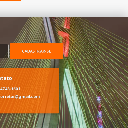
CADASTRAR-SE
ntato
94748-1601
corretor@gmail.com