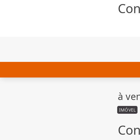
Con
à ve
IMÓVEL
Con