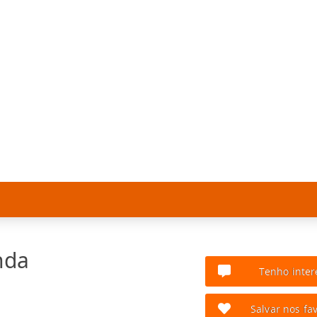
nda
Tenho inter
Salvar nos fav