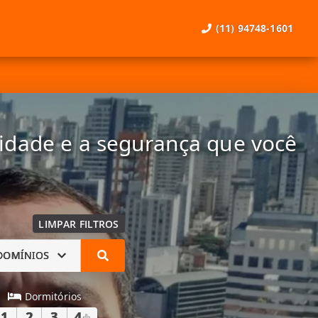
(11) 94748-1601
lidade e a segurança que você
LIMPAR FILTROS
DOMÍNIOS
Dormitórios
1
2
3
4
+