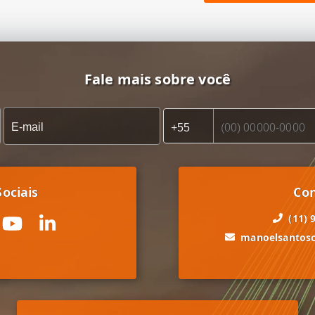
Fale mais sobre você
ociais
Co
(11) 
manoelsantos