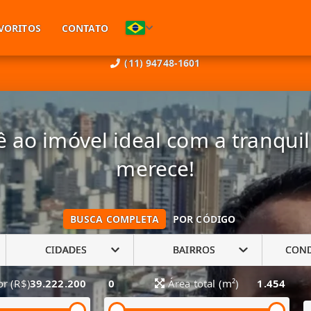
VORITOS
CONTATO
(11) 94748-1601
 ao imóvel ideal com a tranqui
merece!
BUSCA COMPLETA
POR CÓDIGO
CIDADES
BAIRROS
CON
or (R$)
39.222.200
0
Área total (m²)
1.454