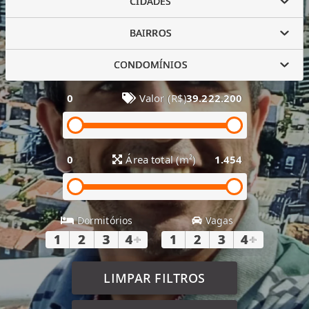
CIDADES
BAIRROS
CONDOMÍNIOS
0
Valor (R$)
39.222.200
0
Área total (m²)
1.454
Dormitórios
Vagas
1
2
3
4
+
1
2
3
4
+
LIMPAR FILTROS