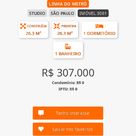
LINHA DO METRÔ
STUDIO
SÃO PAULO
IMÓVEL 3061
CONSTRUÍDA
PRIVATIVA
26.3 M²
26.3 M²
1 DORMITÓRIO
1 BANHEIRO
R$ 307.000
Condomínio: R$ 0
IPTU: R$ 0
Tenho interesse
Salvar nos favoritos