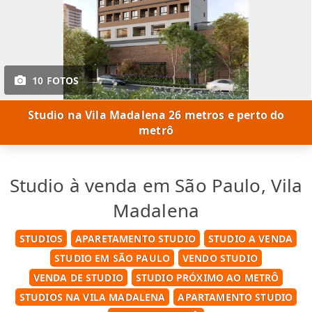
10 FOTOS
Studio na Vila Madalena 26 metros e perto do
metrô
Studio à venda em São Paulo, Vila
Madalena
STUDIOS
APARETAMENTO STUDIO
STUDIO A VENDA
STUDIO EM SÃO PAULO
VENDO STUDIO
VENDA DE STUDIO
STUDIO PRÓXIMO AO METRÔ
STUDIOS NA VILA MADALENA
APARTAMENTO STUDIO