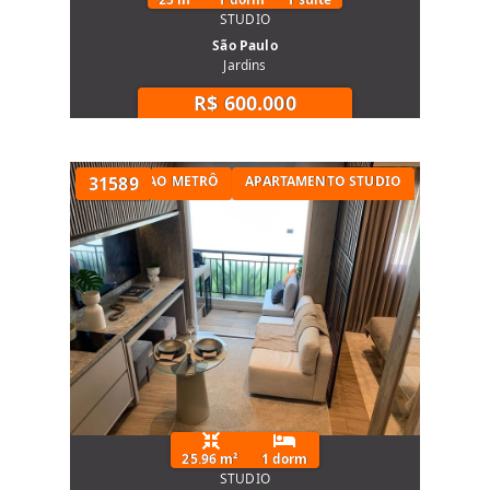
STUDIO
São Paulo
Jardins
R$ 600.000
STUDIO PRÓXIMO AO METRÔ
31589
APARTAMENTO STUDIO
25.96 m²
1 dorm
STUDIO