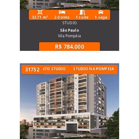
32.71 m²
2 dorms
1 suíte
1 vaga
STUDIO
São Paulo
Vila Pompéia
R$ 784.000
 METRÔ
APARTAMENTO STUDIO
31752
STUDIO NA POMPEIA