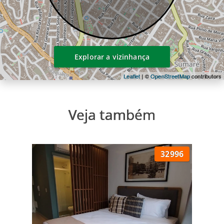
Explorar a vizinhança
Leaflet
| ©
OpenStreetMap
contributors
Veja também
32996