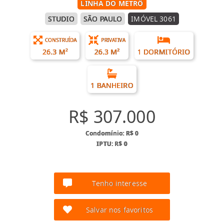
LINHA DO METRÔ
STUDIO
SÃO PAULO
IMÓVEL 3061
CONSTRUÍDA
PRIVATIVA
26.3 M²
26.3 M²
1 DORMITÓRIO
1 BANHEIRO
R$ 307.000
Condomínio: R$ 0
IPTU: R$ 0
Tenho interesse
Salvar nos favoritos