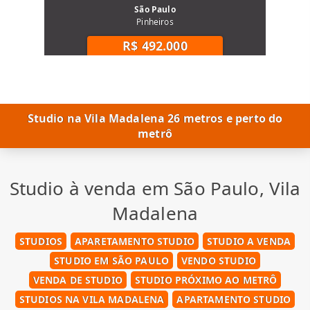
São Paulo
Pinheiros
R$ 492.000
Studio na Vila Madalena 26 metros e perto do
metrô
Studio à venda em São Paulo, Vila
Madalena
STUDIOS
APARETAMENTO STUDIO
STUDIO A VENDA
STUDIO EM SÃO PAULO
VENDO STUDIO
VENDA DE STUDIO
STUDIO PRÓXIMO AO METRÔ
STUDIOS NA VILA MADALENA
APARTAMENTO STUDIO