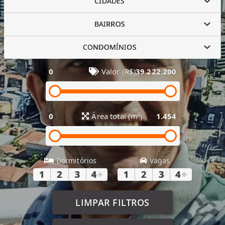
CIDADES
BAIRROS
CONDOMÍNIOS
0
Valor (R$)
39.222.200
0
Área total (m²)
1.454
Dormitórios
Vagas
1
2
3
4
+
1
2
3
4
+
LIMPAR FILTROS