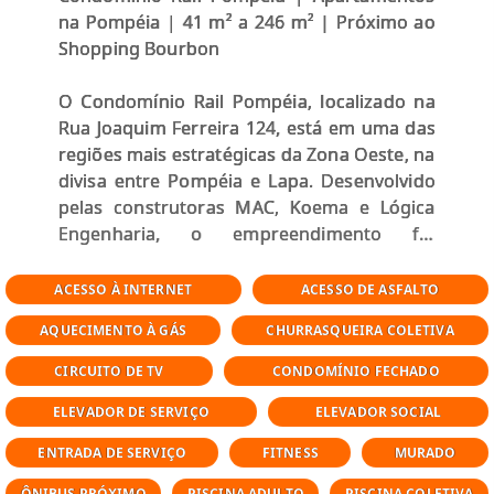
na Pompéia | 41 m² a 246 m² | Próximo ao
Shopping Bourbon
O Condomínio Rail Pompéia, localizado na
Rua Joaquim Ferreira 124, está em uma das
regiões mais estratégicas da Zona Oeste, na
divisa entre Pompéia e Lapa. Desenvolvido
pelas construtoras MAC, Koema e Lógica
Engenharia, o empreendimento foi
entregue em 2006 e se destaca pela
infraestrutura completa, diversidade de
ACESSO À INTERNET
ACESSO DE ASFALTO
plantas e excelente localização.
AQUECIMENTO À GÁS
CHURRASQUEIRA COLETIVA
Composto por duas torres residenciais, o
CIRCUITO DE TV
CONDOMÍNIO FECHADO
condomínio oferece opções que atendem
ELEVADOR DE SERVIÇO
ELEVADOR SOCIAL
diferentes perfis, desde quem busca
apartamento compacto até unidades
ENTRADA DE SERVIÇO
FITNESS
MURADO
amplas com múltiplas vagas.
ÔNIBUS PRÓXIMO
PISCINA ADULTO
PISCINA COLETIVA