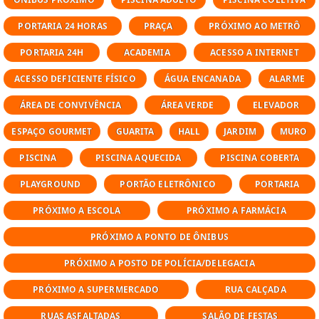
Tipologias dos Apartamentos
PORTARIA 24 HORAS
PRAÇA
PRÓXIMO AO METRÔ
PORTARIA 24H
As unidades variam de 41 m² a 246 m², com
ACADEMIA
ACESSO A INTERNET
diferentes configurações:
ACESSO DEFICIENTE FÍSICO
ÁGUA ENCANADA
ALARME
1 a 3 dormitórios
ÁREA DE CONVIVÊNCIA
ÁREA VERDE
ELEVADOR
ESPAÇO GOURMET
GUARITA
HALL
JARDIM
MURO
Living com boa iluminação natural
PISCINA
PISCINA AQUECIDA
PISCINA COBERTA
Cozinha funcional
PLAYGROUND
PORTÃO ELETRÔNICO
PORTARIA
Plantas versáteis e bem distribuídas
PRÓXIMO A ESCOLA
PRÓXIMO A FARMÁCIA
PRÓXIMO A PONTO DE ÔNIBUS
1 a 3 vagas de garagem
PRÓXIMO A POSTO DE POLÍCIA/DELEGACIA
Uma excelente opção para quem procura
PRÓXIMO A SUPERMERCADO
RUA CALÇADA
apartamento à venda na Pompéia ou imóvel
para locação na Zona Oeste, com fácil
RUAS ASFALTADAS
SALÃO DE FESTAS