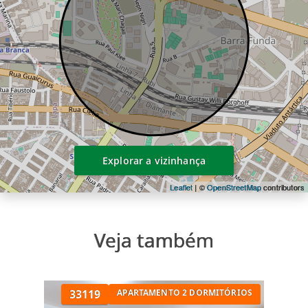
Ambientes planejados para proporcionar
lazer, conforto e qualidade de vida dentro
do próprio condomínio.
Localização Privilegiada
O grande diferencial está na localização: ao
lado do Shopping Bourbon São Paulo, com
acesso rápido ao Allianz Parque e ao Sesc
Explorar a vizinhança
Pompeia.
Leaflet
| ©
OpenStreetMap
contributors
A região também conta com
supermercados, padarias, restaurantes,
escolas e ampla rede de serviços, além de
Veja também
excelente mobilidade com acesso às
avenidas Pompéia, Francisco Matarazzo e
Marginal Tietê.
33119
APARTAMENTO 2 DORMITÓRIOS