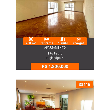
260 m²
3 dorms
1 suíte
2 vagas
APARTAMENTO
São Paulo
Higienópolis
R$ 1.800.000
33116