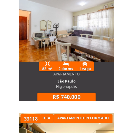
O Condomínio Rail Pompéia é uma escolha
estratégica para quem busca apartamento
bem localizado, condomínio com lazer e
praticidade no dia a dia, seja para morar ou
investir em uma das regiões mais
valorizadas da Zona Oeste de São Paulo.
82 m²
2 dorms
1 vaga
APARTAMENTO
São Paulo
Higienópolis
R$ 740.000
TÓRIOS NA SANTA CECÍLIA
33118
APARTAMENTO REFORMADO