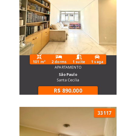
101 m²
2 dorms
1 suíte
1 vaga
APARTAMENTO
São Paulo
Santa Cecilia
R$ 890.000
33117