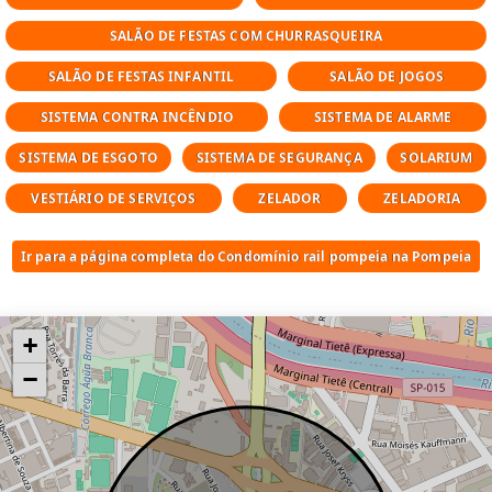
adaptação a diferentes estilos de vida.
SALÃO DE FESTAS COM CHURRASQUEIRA
Estrutura de Lazer do Condomínio
SALÃO DE FESTAS INFANTIL
SALÃO DE JOGOS
O Rail Pompéia oferece uma infraestrutura
SISTEMA CONTRA INCÊNDIO
SISTEMA DE ALARME
completa para o dia a dia:
SISTEMA DE ESGOTO
SISTEMA DE SEGURANÇA
SOLARIUM
✔ Piscina
VESTIÁRIO DE SERVIÇOS
ZELADOR
ZELADORIA
✔ Piscina aquecida
✔ Academia equipada
Ir para a página completa do Condomínio rail pompeia na Pompeia
✔ Espaço gourmet
✔ Churrasqueira
✔ Salão de festas
+
✔ Salão de jogos
−
✔ Brinquedoteca
✔ Playground
✔ Quadra esportiva
✔ Área verde