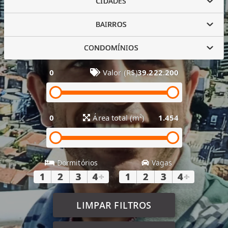
CIDADES
BAIRROS
CONDOMÍNIOS
0
Valor (R$)
39.222.200
0
Área total (m²)
1.454
Dormitórios
Vagas
1
2
3
4
+
1
2
3
4
+
LIMPAR FILTROS