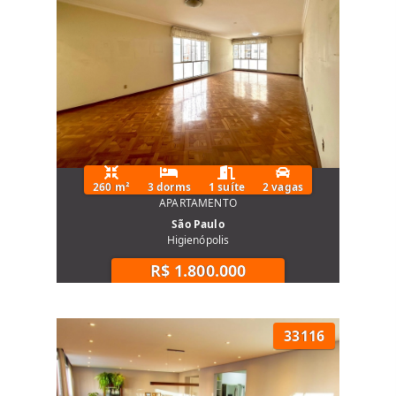
260 m²
3 dorms
1 suíte
2 vagas
APARTAMENTO
São Paulo
Higienópolis
R$ 1.800.000
33116