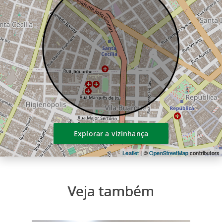
Explorar a vizinhança
Leaflet
| ©
OpenStreetMap
contributors
Veja também