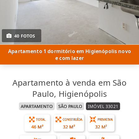
40 FOTOS
Apartamento 1 dormitório em Higienópolis novo
e com lazer
Apartamento à venda em São
Paulo, Higienópolis
APARTAMENTO
SÃO PAULO
IMÓVEL 33021
TOTAL
CONSTRUÍDA
PRIVATIVA
46 M²
32 M²
32 M²