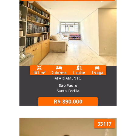
101 m²
2 dorms
1 suíte
1 vaga
APARTAMENTO
São Paulo
Santa Cecilia
R$ 890.000
33117