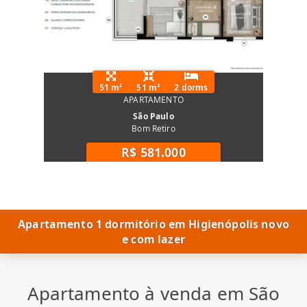
51 m²
51 m²
2 dorms
APARTAMENTO
São Paulo
Bom Retiro
R$ 581.000
Apartamento 1 dormitório em Higienópolis novo
e com lazer
Apartamento à venda em São