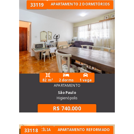
33119
APARTAMENTO 2 DORMITÓRIOS
82 m²
2 dorms
1 vaga
APARTAMENTO
São Paulo
Higienópolis
R$ 740.000
TÓRIOS NA SANTA CECÍLIA
33118
APARTAMENTO REFORMADO