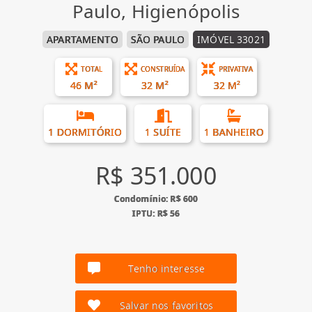
Paulo, Higienópolis
APARTAMENTO
SÃO PAULO
IMÓVEL 33021
TOTAL
CONSTRUÍDA
PRIVATIVA
46 M²
32 M²
32 M²
1 DORMITÓRIO
1 SUÍTE
1 BANHEIRO
R$ 351.000
Condomínio: R$ 600
IPTU: R$ 56
Tenho interesse
Salvar nos favoritos