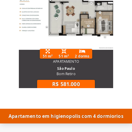
51 m²
51 m²
2 dorms
APARTAMENTO
São Paulo
Bom Retiro
R$ 581.000
Apartamento em higienopolis com 4 dormiorios