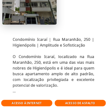
Condomínio Icaraí | Rua Maranhão, 250 |
Higienópolis | Amplitude e Sofisticação
O Condomínio Icaraí, localizado na Rua
Maranhão, 250, está em uma das vias mais
nobres de Higienópolis e é ideal para quem
busca apartamento amplo de alto padrão,
com localização privilegiada e excelente
potencial de valorização.
Construído em 1958, o condomínio possui
torre única e unidades com metragem
ACESSO À INTERNET
ACESSO DE ASFALTO