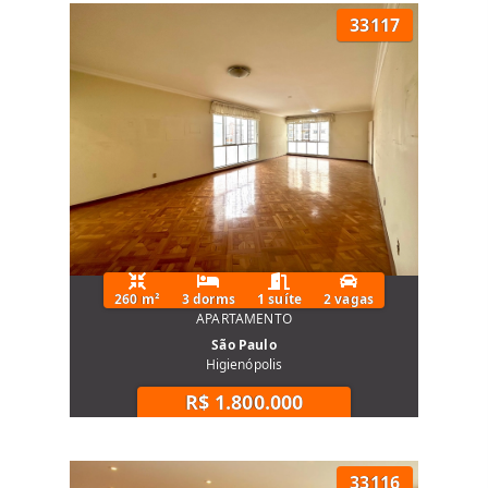
33117
260 m²
3 dorms
1 suíte
2 vagas
APARTAMENTO
São Paulo
Higienópolis
R$ 1.800.000
33116