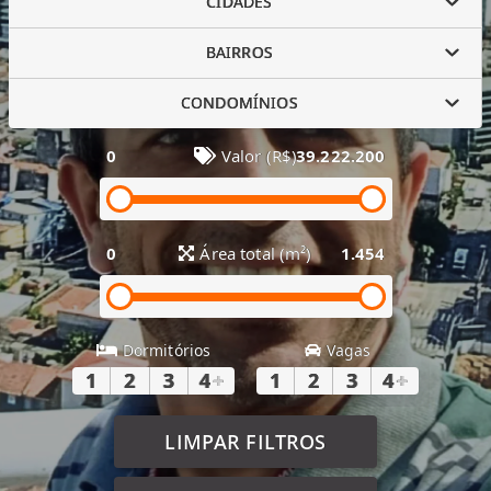
CIDADES
BAIRROS
CONDOMÍNIOS
0
Valor (R$)
39.222.200
0
Área total (m²)
1.454
Dormitórios
Vagas
1
2
3
4
+
1
2
3
4
+
LIMPAR FILTROS