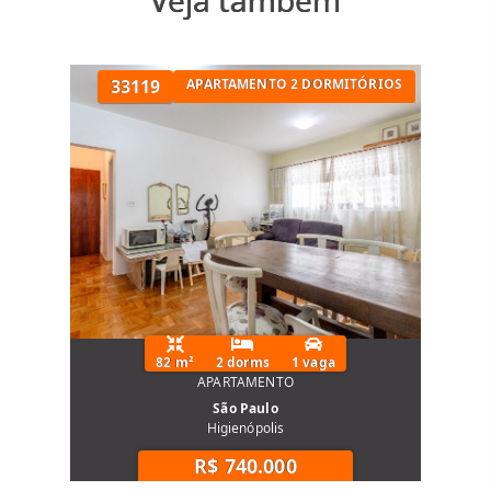
serviços
Alta valorização imobiliária
33119
APARTAMENTO 2 DORMITÓRIOS
Perfeito para quem busca morar em
Higienópolis com sofisticação e praticidade.
Ideal para quem busca
Apartamento à venda em Higienópolis com
4 dormitórios
Imóvel de alto padrão com metragem
ampla
Região nobre e valorizada
Moradia familiar com conforto e espaço
Excelente opção para investimento
82 m²
2 dorms
1 vaga
APARTAMENTO
patrimonial
São Paulo
Higienópolis
O Condomínio Icaraí na Rua Maranhão, 250
R$ 740.000
é uma excelente oportunidade para quem