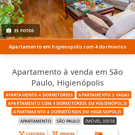
35 FOTOS
Apartamento em higienopolis com 4 dormiorios
Apartamento à venda em São
Paulo, Higienópolis
APARTAMENTO 4 DORMITÓRIOS
APARTAMENTO 3 VAGAS
APARTAMENTO COM 4 DORMITÓRIOS EM HIGIENÓPOLIS
APARTMAENTO 4 DORMITÓRIOS EM HIGIENOPOLIS
APARTAMENTO
SÃO PAULO
IMÓVEL 33058
CONSTRUÍDA
PRIVATIVA