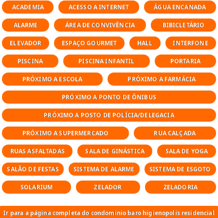
o empreendimento oferece uma ampla
ACADEMIA
ACESSO A INTERNET
ÁGUA ENCANADA
variedade de plantas, atendendo diferentes
ALARME
perfis:
ÁREA DE CONVIVÊNCIA
BIBICLETÁRIO
ELEVADOR
ESPAÇO GOURMET
HALL
INTERFONE
studios e 1 dormitório
54 unidades – studio+ | 25 m²
PISCINA
PISCINA INFANTIL
PORTARIA
70 unidades – studio | 25 m²
PRÓXIMO A ESCOLA
PRÓXIMO A FARMÁCIA
32 unidades – 1 dormitório+ | 30 m²
23 unidades – 1 dormitório+ | 35 m² (1
PRÓXIMO A PONTO DE ÔNIBUS
vaga)
PRÓXIMO A POSTO DE POLÍCIA/DELEGACIA
5 unidades – 1 dormitório garden | 38 m² (1
vaga)
PRÓXIMO A SUPERMERCADO
RUA CALÇADA
2 dormitórios
RUAS ASFALTADAS
SALA DE GINÁSTICA
SALA DE YOGA
34 unidades – 2 dorms. | 51 m² (1 vaga)
51 unidades – 2 dorms. (1 suíte) | 57 m² (1
SALÃO DE FESTAS
SISTEMA DE ALARME
SISTEMA DE ESGOTO
vaga)
SOLARIUM
ZELADOR
ZELADORIA
34 unidades – 2 suítes | 67 m² (1 vaga)
3 dormitórios
17 unidades – 3 dorms. (1 suíte) | 88 m² (2
Ir para a página completa do condominio baro higienopolis residencial