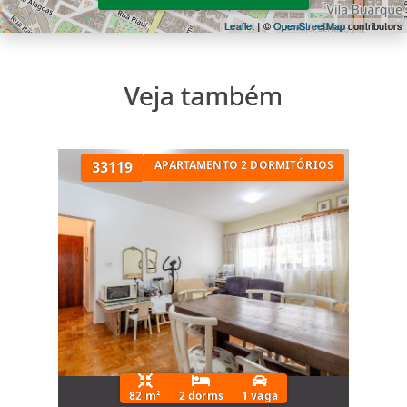
✔ brinquedoteca
Leaflet
| ©
OpenStreetMap
contributors
✔ coworking
✔ sala de massagem
✔ lounge e áreas de convivência
Veja também
além disso, conta com diferenciais que
agregam praticidade:
33119
APARTAMENTO 2 DORMITÓRIOS
✔ bicicletário
✔ espaço delivery
✔ lavanderia compartilhada
✔ pet place
✔ sala multiuso
perfeito para quem busca condomínio com
lazer completo em higienópolis / vila
buarque.
82 m²
2 dorms
1 vaga