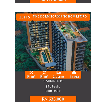
UARTOS
APARTAMENTO 2 DORMITÓRIOS NO BOM RETIRO
33115
51 m²
51 m²
2 dorms
1 vaga
APARTAMENTO
São Paulo
Bom Retiro
R$ 633.000