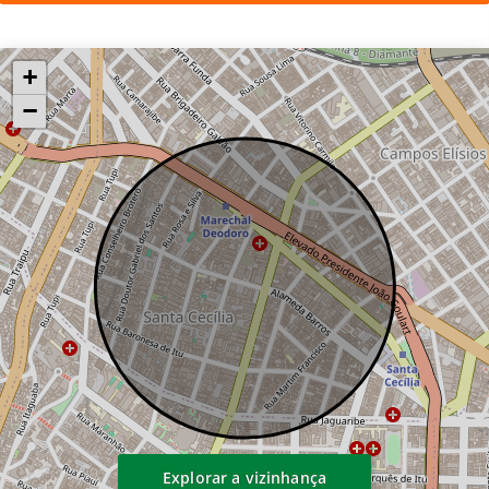
vagas)
no total, são 250 unidades residenciais + 70
+
studios, ideal para quem busca
−
investimento com alta liquidez ou moradia
em região central valorizada.
lazer completo e infraestrutura moderna
o condomínio oferece uma estrutura
completa, distribuída em diferentes
pavimentos:
✔ piscina adulto com deck
✔ academia (fitness interno e externo)
✔ espaço wellness, spa e sauna úmida
✔ salão de festas
✔ churrasqueira
Explorar a vizinhança
✔ playground