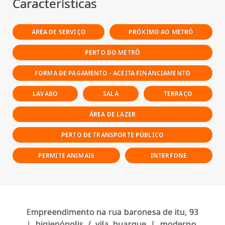
Características
ÁREA DE SERVIÇO
PRÓXIMO AO METRÔ
PERTO DO METRÔ
FORMA DE PAGAMENTO - ACEITA FINANCIAMENTO
LAVABO
SALA
TERRAÇO
ÁREA DE LAZER
PERTO DE TRANSPORTE PÚBLICO
PERMITE ANIMAIS
INTERFONE
Empreendimento na rua baronesa de itu, 93
| higienópolis / vila buarque | moderno,