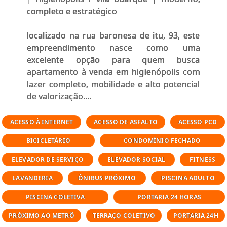
completo e estratégico
localizado na rua baronesa de itu, 93, este
empreendimento nasce como uma
excelente opção para quem busca
apartamento à venda em higienópolis com
lazer completo, mobilidade e alto potencial
de valorização.
implantado em um terreno de 2.587,88 m²,
ACESSO À INTERNET
ACESSO DE ASFALTO
ACESSO PCD
o projeto combina arquitetura
BICICLETÁRIO
CONDOMÍNIO FECHADO
contemporânea, uso inteligente dos
espaços e conveniência urbana, sendo ideal
ELEVADOR DE SERVIÇO
ELEVADOR SOCIAL
FITNESS
tanto para moradia quanto para
LAVANDERIA
ÔNIBUS PRÓXIMO
PISCINA ADULTO
investimento imobiliário.
PISCINA COLETIVA
PORTARIA 24 HORAS
tipologias residenciais
PRÓXIMO AO METRÔ
TERRAÇO COLETIVO
PORTARIA 24H