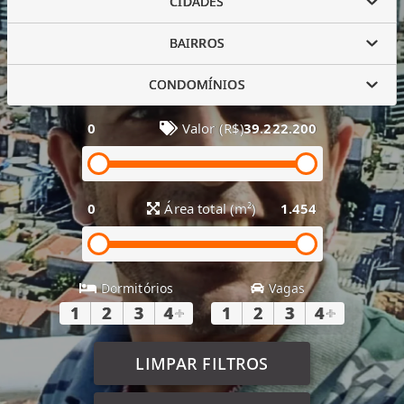
CIDADES
BAIRROS
CONDOMÍNIOS
0
Valor (R$)
39.222.200
0
Área total (m²)
1.454
Dormitórios
Vagas
1
2
3
4
+
1
2
3
4
+
LIMPAR FILTROS