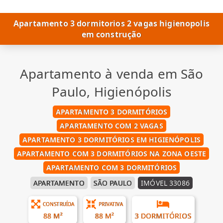
Apartamento 3 dormitorios 2 vagas higienopolis
em construção
Apartamento à venda em São
Paulo, Higienópolis
APARTAMENTO 3 DORMITÓRIOS
APARTAMENTO COM 2 VAGAS
APARTAMENTO 3 DORMITÓRIOS EM HIGIENÓPOLIS
APARTAMENTO COM 3 DORMITÓRIOS NA ZONA OESTE
APARTAMENTO COM 3 DORMITÓRIOS
APARTAMENTO
SÃO PAULO
IMÓVEL 33086
CONSTRUÍDA
PRIVATIVA
88 M²
88 M²
3 DORMITÓRIOS