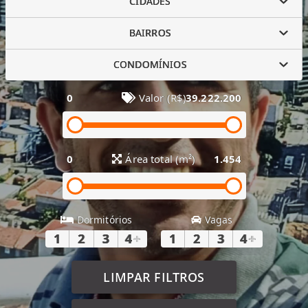
CIDADES
BAIRROS
CONDOMÍNIOS
0
Valor (R$)
39.222.200
0
Área total (m²)
1.454
Dormitórios
Vagas
1
2
3
4
+
1
2
3
4
+
LIMPAR FILTROS