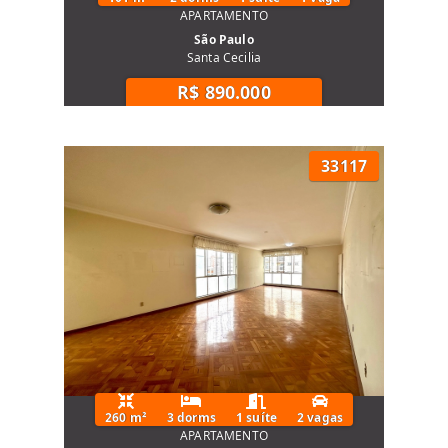
APARTAMENTO
São Paulo
Santa Cecilia
R$ 890.000
33117
260 m²
3 dorms
1 suíte
2 vagas
APARTAMENTO