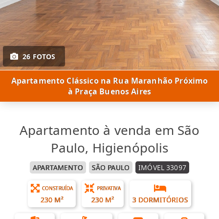
26 FOTOS
Apartamento Clássico na Rua Maranhão Próximo
à Praça Buenos Aires
Apartamento à venda em São
Paulo, Higienópolis
APARTAMENTO
SÃO PAULO
IMÓVEL 33097
CONSTRUÍDA
PRIVATIVA
230 M²
230 M²
3 DORMITÓRIOS