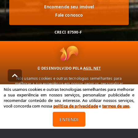
Encomende seu imóvel
Fale conosco
CRECI
87590-F
© DESENVOLVIDO PELA
AGIL.NET
Nós usamos cookies e outras tecnologias semelhantes para
melhorar a sua experiência em nossos serviços, personalizar
publicidade e recomendar conteúdo de seu interesse. Ao utilizar
Nós usamos cookies e outras tecnologias semelhantes para melhorar
nossos serviços, você concorda com nossa política de privacidade e
a sua experiência em nossos serviços, personalizar publicidade e
termos de uso.
recomendar conteúdo de seu interesse. Ao utilizar nossos serviços,
você concorda com nossa
política de privacidade
e
termos de uso
.
Política de Privacidade
Termos de uso
ENTENDI