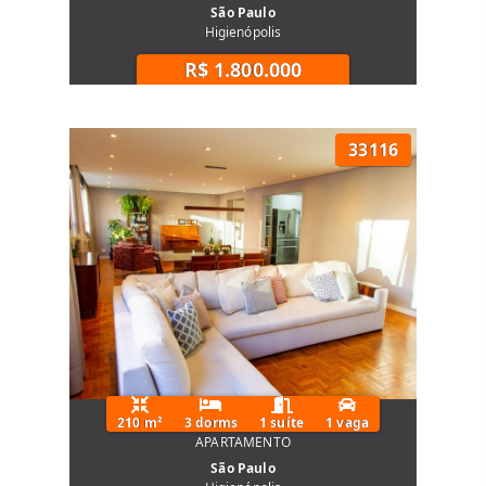
São Paulo
Higienópolis
R$ 1.800.000
33116
210 m²
3 dorms
1 suíte
1 vaga
APARTAMENTO
São Paulo