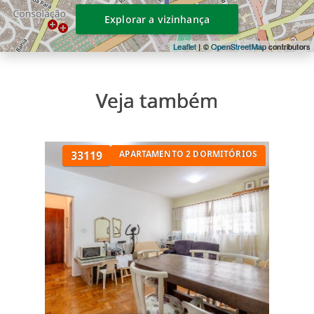
arquitetônico de São Paulo.
Explorar a vizinhança
Leaflet
| ©
OpenStreetMap
contributors
Veja também
33119
APARTAMENTO 2 DORMITÓRIOS