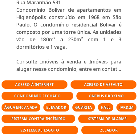
Rua Maranhão 531
Condomínio Bolivar de apartamentos em
Higienópolis construído em 1968 em São
Paulo. O condomínio residencial Bolivar é
composto por uma torre única. As unidades
vão de 180m² a 230m² com 1 e 3
dormitórios e 1 vaga.
Consulte Imóveis à venda e Imóveis para
alugar nesse condomínio, entre em contato
Conheça um pouco da Estrutura de
ACESSO À INTERNET
ACESSO DE ASFALTO
Higienópolis! Vamos desvendar os tesouros
CONDOMÍNIO FECHADO
ÔNIBUS PRÓXIMO
arquitetônicos dessa região icônica,
mergulhando na riqueza da sua história e
ÁGUA ENCANADA
ELEVADOR
GUARITA
HALL
JARDIM
descobrindo os encantos que a tornam tão
SISTEMA CONTRA INCÊNDIO
SISTEMA DE ALARME
especial. A Estrutura de Higienópolis,
localizada em São Paulo, é um verdadeiro
SISTEMA DE ESGOTO
ZELADOR
tesouro arquitetônico que encanta e