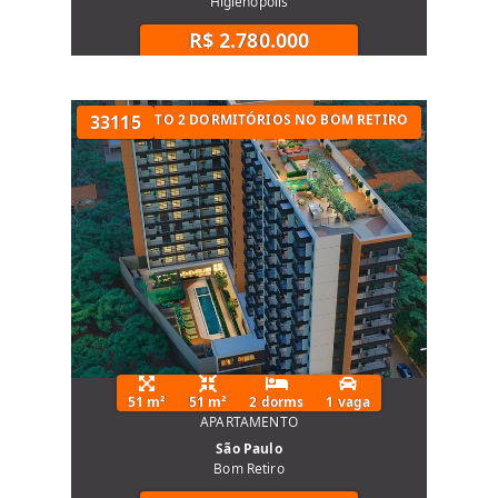
Higienópolis
R$ 2.780.000
UARTOS
APARTAMENTO 2 DORMITÓRIOS NO BOM RETIRO
33115
51 m²
51 m²
2 dorms
1 vaga
APARTAMENTO
São Paulo
Bom Retiro