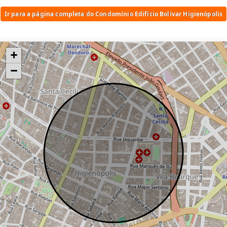
impressiona moradores e visitantes há
Ir para a página completa do Condomínio Edifício Bolivar Higienópolis
décadas. Seus edifícios de estilo neoclássico
e art deco exibem uma elegância atemporal,
contando histórias do passado enquanto se
+
integram harmoniosamente com a
modernidade do presente. Cada detalhe
−
arquitetônico, desde as belas fachadas até
os ornamentos intrincados, revela a
dedicação e o talento dos arquitetos que a
projetaram. Ao percorrer as ruas de
Higienópolis, você será transportado para
uma era de glamour e sofisticação, onde
cada esquina revela uma nova surpresa
arquitetônica. Além disso, conheceremos os
prédios históricos que abrigam museus,
teatros e restaurantes, tornando
Higienópolis um local de encontro cultural e
artístico. O Bairro Higienópolis é
considerada um verdadeiro patrimônio