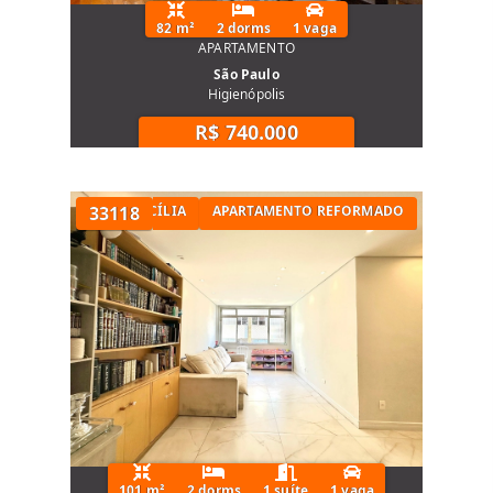
82 m²
2 dorms
1 vaga
APARTAMENTO
São Paulo
Higienópolis
R$ 740.000
TÓRIOS NA SANTA CECÍLIA
33118
APARTAMENTO REFORMADO
101 m²
2 dorms
1 suíte
1 vaga