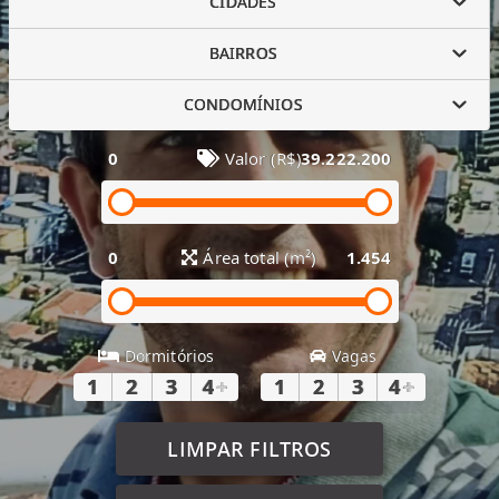
CIDADES
BAIRROS
CONDOMÍNIOS
0
Valor (R$)
39.222.200
0
Área total (m²)
1.454
Dormitórios
Vagas
1
2
3
4
+
1
2
3
4
+
LIMPAR FILTROS