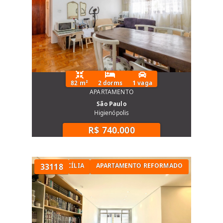
82 m²
2 dorms
1 vaga
APARTAMENTO
São Paulo
Higienópolis
R$ 740.000
TÓRIOS NA SANTA CECÍLIA
33118
APARTAMENTO REFORMADO