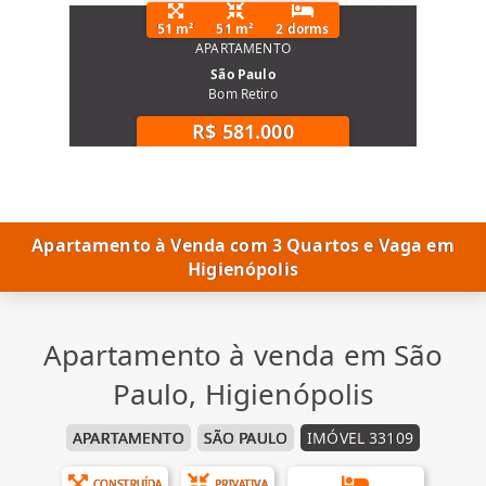
51 m²
51 m²
2 dorms
APARTAMENTO
São Paulo
Bom Retiro
R$ 581.000
Apartamento à Venda com 3 Quartos e Vaga em
Higienópolis
Apartamento à venda em São
Paulo, Higienópolis
APARTAMENTO
SÃO PAULO
IMÓVEL 33109
CONSTRUÍDA
PRIVATIVA