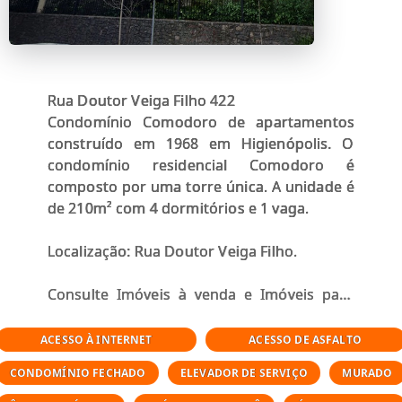
Rua Doutor Veiga Filho 422
Condomínio Comodoro de apartamentos
construído em 1968 em Higienópolis. O
condomínio residencial Comodoro é
composto por uma torre única. A unidade é
de 210m² com 4 dormitórios e 1 vaga.
Localização: Rua Doutor Veiga Filho.
Consulte Imóveis à venda e Imóveis para
alugar nesse condomínio, entre em contato
ACESSO À INTERNET
ACESSO DE ASFALTO
Bem-vindo ao charme e à elegância de viver
CONDOMÍNIO FECHADO
ELEVADOR DE SERVIÇO
MURADO
em um apartamento em Higienópolis, um
dos bairros mais sofisticados e renomados