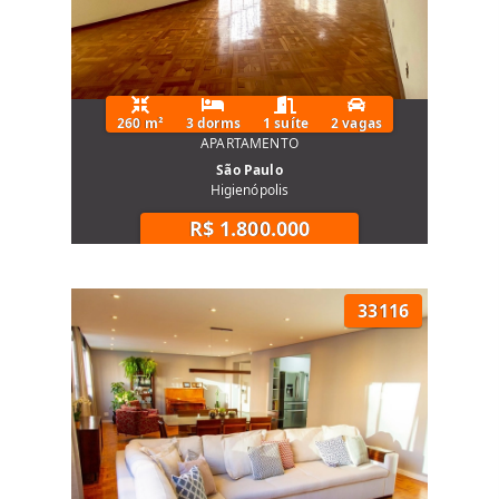
260 m²
3 dorms
1 suíte
2 vagas
APARTAMENTO
São Paulo
Higienópolis
R$ 1.800.000
33116