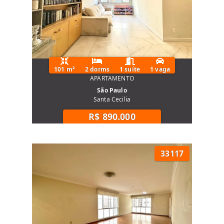
101 m²
2 dorms
1 suíte
1 vaga
APARTAMENTO
São Paulo
Santa Cecilia
R$ 890.000
33117