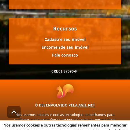
Recursos
Cadastre seu imóvel
Encomende seu imóvel
Fale conosco
CRECI
87590-F
© DESENVOLVIDO PELA
AGIL.NET
Nós usamos cookies e outras tecnologias semelhantes para
melhorar a sua experiência em nossos serviços, personalizar
publicidade e recomendar conteúdo de seu interesse. Ao utilizar
Nós usamos cookies e outras tecnologias semelhantes para melhorar
nossos serviços, você concorda com nossa política de privacidade e