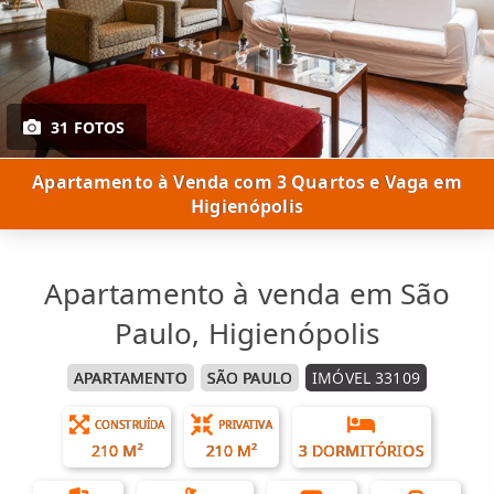
31 FOTOS
Apartamento à Venda com 3 Quartos e Vaga em
Higienópolis
Apartamento à venda em São
Paulo, Higienópolis
APARTAMENTO
SÃO PAULO
IMÓVEL 33109
CONSTRUÍDA
PRIVATIVA
210 M²
210 M²
3 DORMITÓRIOS