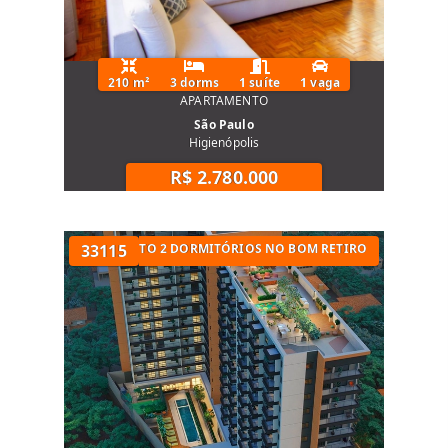
210 m²
3 dorms
1 suíte
1 vaga
APARTAMENTO
São Paulo
Higienópolis
R$ 2.780.000
UARTOS
APARTAMENTO 2 DORMITÓRIOS NO BOM RETIRO
33115