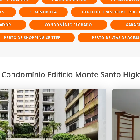
ES
SEM MOBILIA
PERTO DE TRANSPORTE PÚBL
LADOR
CONDOMÍNIO FECHADO
GARAG
PERTO DE SHOPPING CENTER
PERTO DE VIAS DE ACES
 Condomínio Edifício Monte Santo Higi