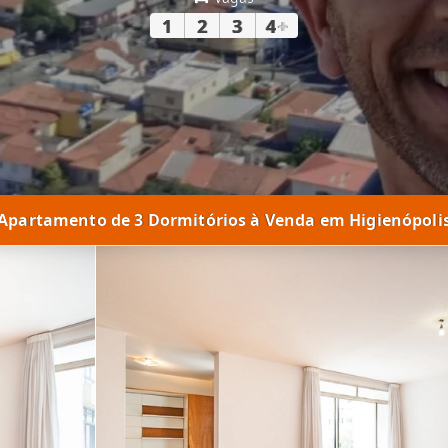
1
2
3
4
+
Apartamento de 3 Dormitórios à Venda em Higienópoli