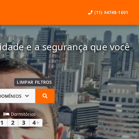
(11) 94748-1601
lidade e a segurança que você
LIMPAR FILTROS
DOMÍNIOS
Dormitórios
1
2
3
4
+