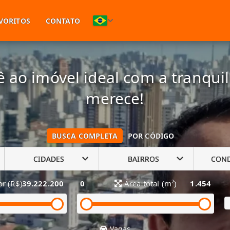
(11) 94748-1601
VORITOS
CONTATO
 ao imóvel ideal com a tranqui
merece!
BUSCA COMPLETA
POR CÓDIGO
CIDADES
BAIRROS
CON
or (R$)
39.222.200
0
Área total (m²)
1.454
Vagas