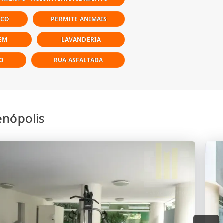
ICO
PERMITE ANIMAIS
EM
LAVANDERIA
SO
RUA ASFALTADA
enópolis