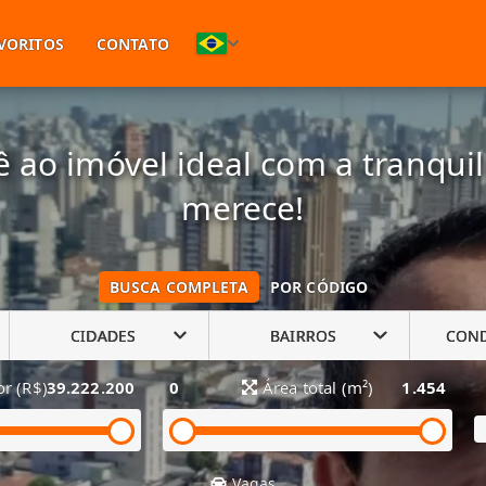
(11) 94748-1601
VORITOS
CONTATO
 ao imóvel ideal com a tranqui
merece!
BUSCA COMPLETA
POR CÓDIGO
CIDADES
BAIRROS
CON
or (R$)
39.222.200
0
Área total (m²)
1.454
Vagas