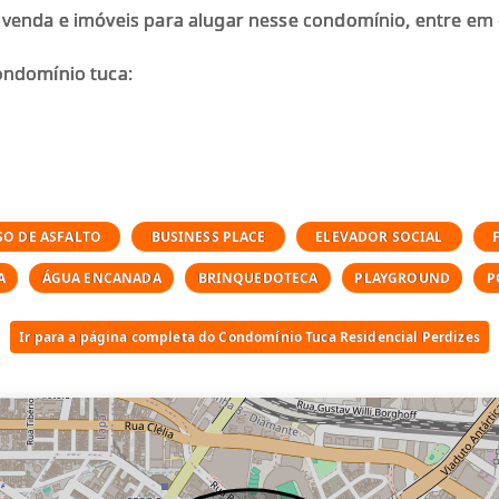
 venda e imóveis para alugar nesse condomínio, entre em
ondomínio tuca:
SO DE ASFALTO
BUSINESS PLACE
ELEVADOR SOCIAL
a
A
ÁGUA ENCANADA
BRINQUEDOTECA
PLAYGROUND
P
Ir para a página completa do Condomínio Tuca Residencial Perdizes