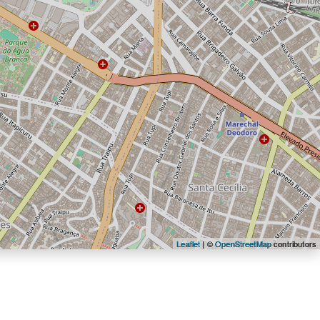
Leaflet
| ©
OpenStreetMap
contributors