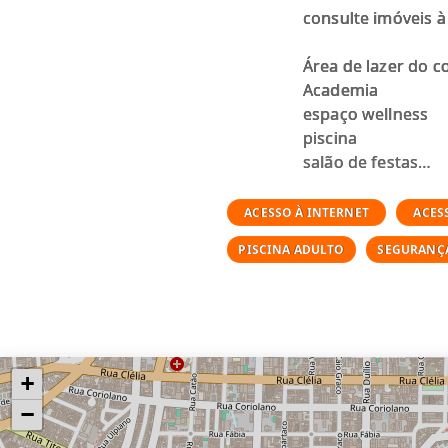
consulte imóveis à
Área de lazer do c
Academia
espaço wellness
piscina
salão de festas
coworking
brinquedoteca
ACESSO À INTERNET
ACES
lavanderia coletiv
PISCINA ADULTO
SEGURANÇ
bicicletário.
+
−