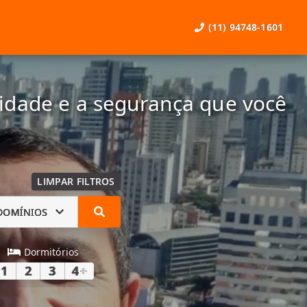
(11) 94748-1601
lidade e a segurança que você
LIMPAR FILTROS
DOMÍNIOS
Dormitórios
1
2
3
4
+