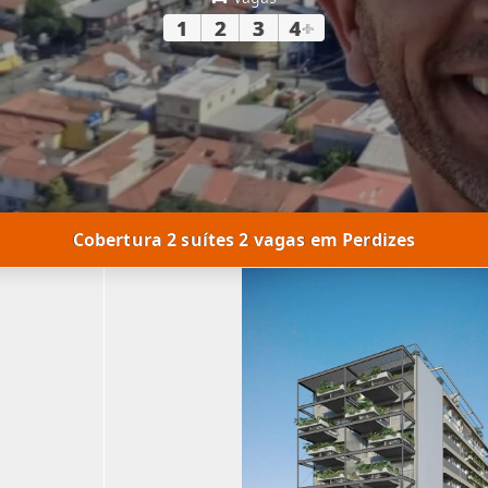
1
2
3
4
+
Cobertura 2 suítes 2 vagas em Perdizes