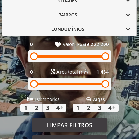
CIDADES
BAIRROS
CONDOMÍNIOS
0
Valor (R$)
39.222.200
0
Área total (m²)
1.454
Dormitórios
Vagas
1
2
3
4
+
1
2
3
4
+
LIMPAR FILTROS