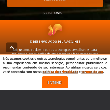
CRECI
87590-F
© DESENVOLVIDO PELA
AGIL.NET
Nós usamos cookies e outras tecnologias semelhantes para
melhorar a sua experiência em nossos serviços, personalizar
publicidade e recomendar conteúdo de seu interesse. Ao utilizar
Nós usamos cookies e outras tecnologias semelhantes para melhorar
nossos serviços, você concorda com nossa política de privacidade e
a sua experiência em nossos serviços, personalizar publicidade e
termos de uso.
recomendar conteúdo de seu interesse. Ao utilizar nossos serviços,
você concorda com nossa
política de privacidade
e
termos de uso
.
Política de Privacidade
Termos de uso
ENTENDI