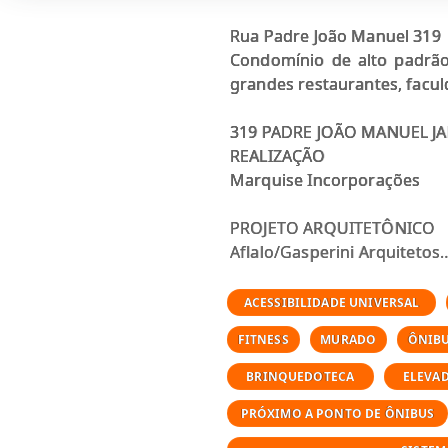
Rua Padre João Manuel 319
Condomínio de alto padrão
grandes restaurantes, facul
319 PADRE JOÃO MANUEL J
REALIZAÇÃO
Marquise Incorporações
PROJETO ARQUITETÔNICO
Aflalo/Gasperini Arquitetos
PROJETO DE DECORAÇÃO
ACESSIBILIDADE UNIVERSAL
João Armentano Arquitetur
FITNESS
MURADO
ÔNIB
PROJETO PAISAGÍSTICO
BRINQUEDOTECA
ELEVA
Benedito Abbud Arquitetura 
PRÓXIMO A PONTO DE ÔNIBUS
TIPO DE PRODUTO