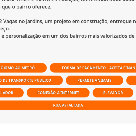
 que o bairro oferece.
2 Vagas no Jardins, um projeto em construção, entregue n
reço.
RÓXIMO AO METRÔ
FORMA DE PAGAMENTO - ACEITA FINA
O DE TRANSPORTE PÚBLICO
PERMITE ANIMAIS
ELADOR
CONEXÃO À INTERNET
ELEVADOR
RUA ASFALTADA