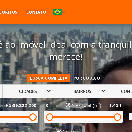
(11) 94748-1601
VORITOS
CONTATO
 ao imóvel ideal com a tranqui
merece!
BUSCA COMPLETA
POR CÓDIGO
CIDADES
BAIRROS
CON
or (R$)
39.222.200
0
Área total (m²)
1.454
Vagas