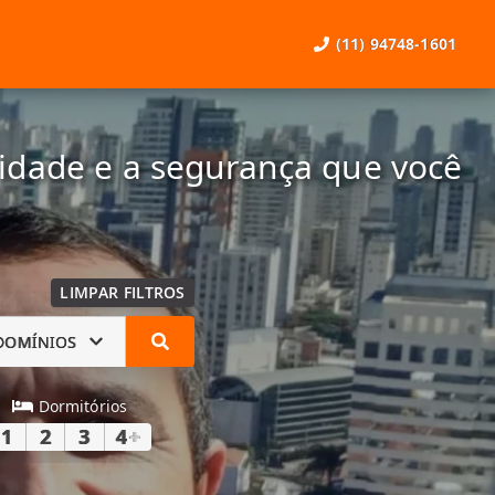
(11) 94748-1601
lidade e a segurança que você
LIMPAR FILTROS
DOMÍNIOS
Dormitórios
1
2
3
4
+