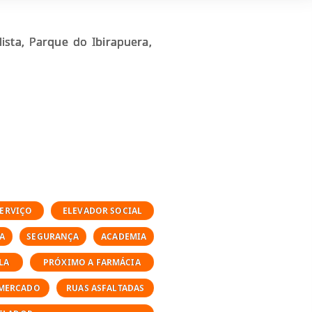
sta, Parque do Ibirapuera,
SERVIÇO
ELEVADOR SOCIAL
A
SEGURANÇA
ACADEMIA
LA
PRÓXIMO A FARMÁCIA
RMERCADO
RUAS ASFALTADAS