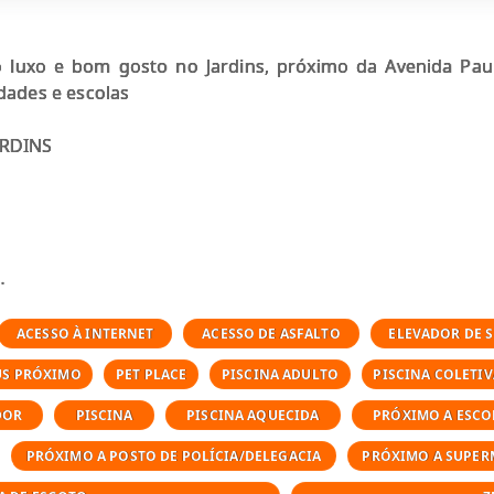
 luxo e bom gosto no Jardins, próximo da Avenida Pauli
dades e escolas
ARDINS
ACESSO À INTERNET
ACESSO DE ASFALTO
ELEVADOR DE 
a
US PRÓXIMO
PET PLACE
PISCINA ADULTO
PISCINA COLETIV
DOR
PISCINA
PISCINA AQUECIDA
PRÓXIMO A ESCO
Paisagística
PRÓXIMO A POSTO DE POLÍCIA/DELEGACIA
PRÓXIMO A SUPE