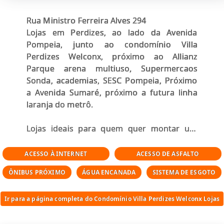
Rua Ministro Ferreira Alves 294
Lojas em Perdizes, ao lado da Avenida
Pompeia, junto ao condomínio Villa
Perdizes Welconx, próximo ao Allianz
Parque arena multiuso, Supermercaos
Sonda, academias, SESC Pompeia, Próximo
a Avenida Sumaré, próximo a futura linha
laranja do metrô.
Lojas ideais para quem quer montar um
negócio, ou um investimento para locação
comercial, porque é uma região de classe
ACESSO À INTERNET
ACESSO DE ASFALTO
média, classe média alta, com potencial de
ÔNIBUS PRÓXIMO
ÁGUA ENCANADA
SISTEMA DE ESGOTO
valorização imobiliária em uma revenda
futura.
Ir para a página completa do Condomínio Villa Perdizes Welconx Lojas