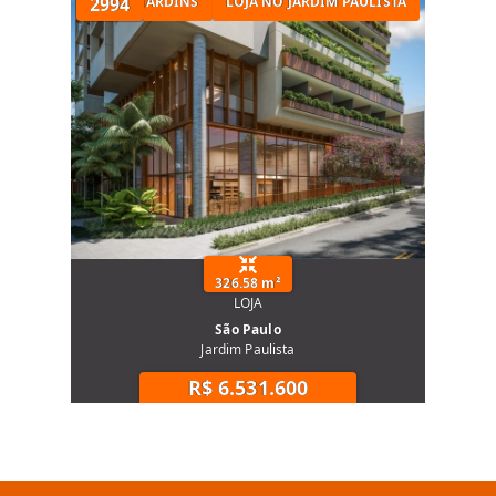
MERCIAL
LOJA NO JARDINS
2994
LOJA NO JARDIM PAULISTA
326.58 m²
LOJA
São Paulo
Jardim Paulista
R$ 6.531.600