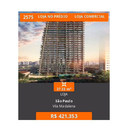
LOJA A VENDA
2575
LOJA NO PRÉDIO
LOJA COMERCIAL
37.33 m²
LOJA
São Paulo
Vila Madalena
R$ 421.353