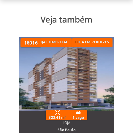
Veja também
LOJA NO PRÉDIO
16016
LOJA COMERCIAL
LOJA EM PERDIZES
322.41 m²
1 vaga
LOJA
São Paulo