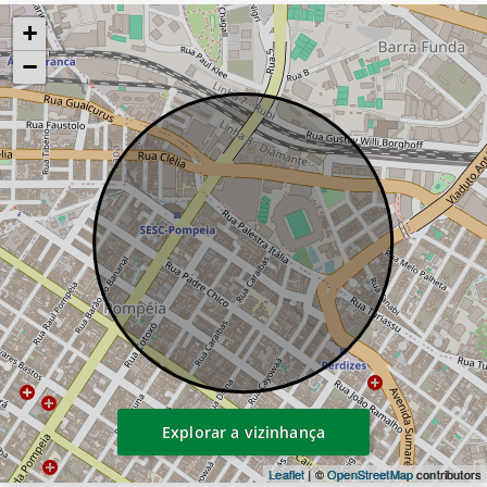
+
−
Explorar a vizinhança
Leaflet
| ©
OpenStreetMap
contributors