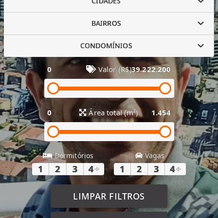
CIDADES
BAIRROS
CONDOMÍNIOS
0
Valor (R$)
39.222.200
0
Área total (m²)
1.454
Dormitórios
Vagas
1
2
3
4
+
1
2
3
4
+
LIMPAR FILTROS