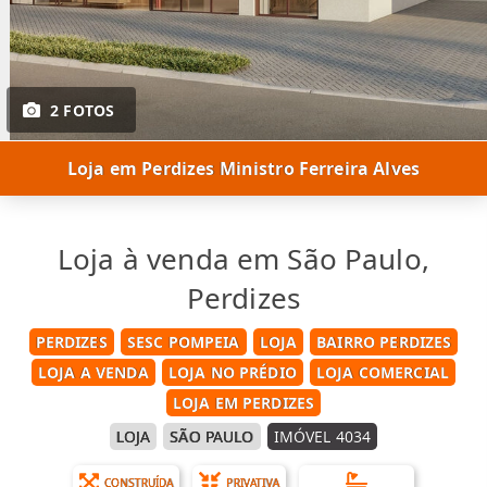
2 FOTOS
Loja em Perdizes Ministro Ferreira Alves
Loja à venda em São Paulo,
Perdizes
PERDIZES
SESC POMPEIA
LOJA
BAIRRO PERDIZES
LOJA A VENDA
LOJA NO PRÉDIO
LOJA COMERCIAL
LOJA EM PERDIZES
LOJA
SÃO PAULO
IMÓVEL 4034
CONSTRUÍDA
PRIVATIVA