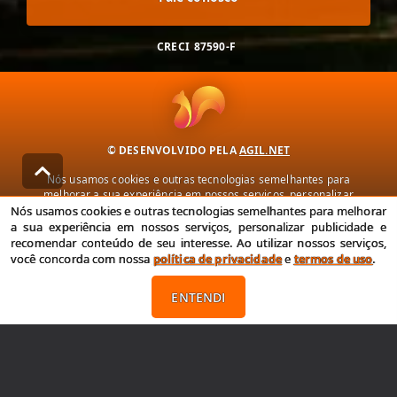
CRECI
87590-F
© DESENVOLVIDO PELA
AGIL.NET
Nós usamos cookies e outras tecnologias semelhantes para
melhorar a sua experiência em nossos serviços, personalizar
publicidade e recomendar conteúdo de seu interesse. Ao utilizar
Nós usamos cookies e outras tecnologias semelhantes para melhorar
nossos serviços, você concorda com nossa política de privacidade e
a sua experiência em nossos serviços, personalizar publicidade e
termos de uso.
recomendar conteúdo de seu interesse. Ao utilizar nossos serviços,
você concorda com nossa
política de privacidade
e
termos de uso
.
Política de Privacidade
Termos de uso
ENTENDI