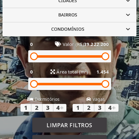
CIDADES
BAIRROS
CONDOMÍNIOS
0
Valor (R$)
39.222.200
0
Área total (m²)
1.454
Dormitórios
Vagas
1
2
3
4
+
1
2
3
4
+
LIMPAR FILTROS