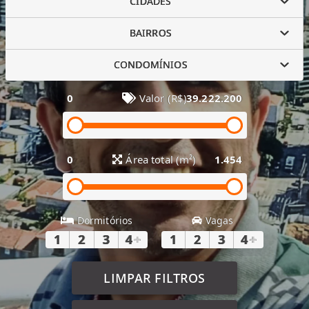
CIDADES
BAIRROS
CONDOMÍNIOS
0
Valor (R$)
39.222.200
0
Área total (m²)
1.454
Dormitórios
Vagas
1
2
3
4
+
1
2
3
4
+
LIMPAR FILTROS