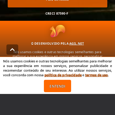
CRECI
87590-F
© DESENVOLVIDO PELA
AGIL.NET
Nós usamos cookies e outras tecnologias semelhantes para
melhorar a sua experiência em nossos serviços, personalizar
publicidade e recomendar conteúdo de seu interesse. Ao utilizar
Nós usamos cookies e outras tecnologias semelhantes para melhorar
nossos serviços, você concorda com nossa política de privacidade e
a sua experiência em nossos serviços, personalizar publicidade e
termos de uso.
recomendar conteúdo de seu interesse. Ao utilizar nossos serviços,
você concorda com nossa
política de privacidade
e
termos de uso
.
Política de Privacidade
Termos de uso
ENTENDI