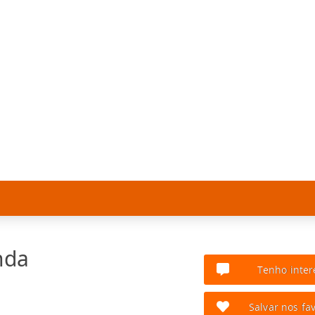
nda
Tenho inter
Salvar nos fav