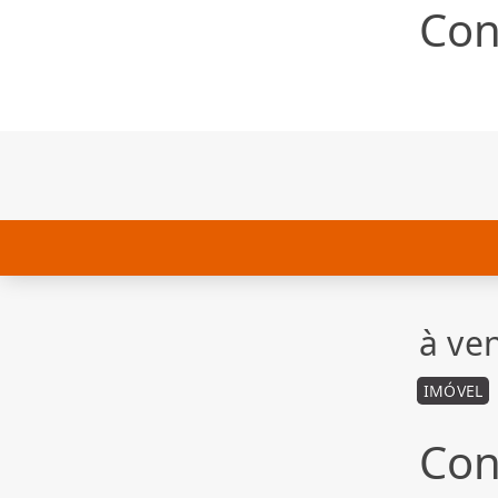
Con
à ve
IMÓVEL
Con