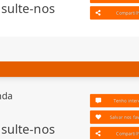
sulte-nos
Compartil
nda
Tenho inter
Salvar nos fav
sulte-nos
Compartil