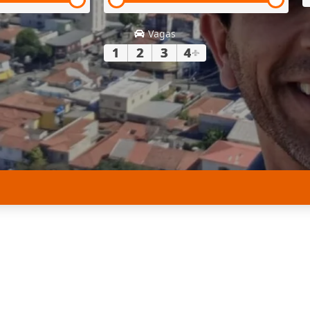
Vagas
1
2
3
4
+