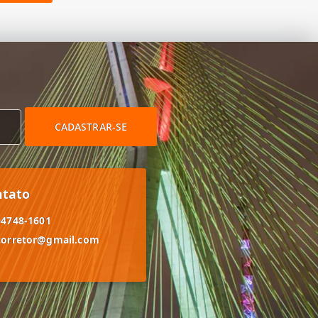
CADASTRAR-SE
ntato
94748-1601
corretor@gmail.com