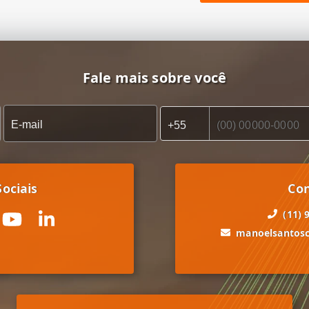
Fale mais sobre você
ociais
Co
(11) 
manoelsantos