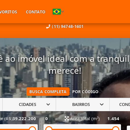
VORITOS
CONTATO
(11) 94748-1601
 ao imóvel ideal com a tranqui
merece!
BUSCA COMPLETA
POR CÓDIGO
CIDADES
BAIRROS
CON
or (R$)
39.222.200
0
Área total (m²)
1.454