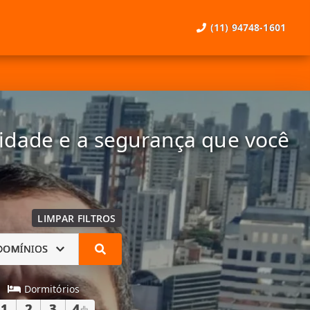
(11) 94748-1601
lidade e a segurança que você
LIMPAR FILTROS
DOMÍNIOS
Dormitórios
1
2
3
4
+