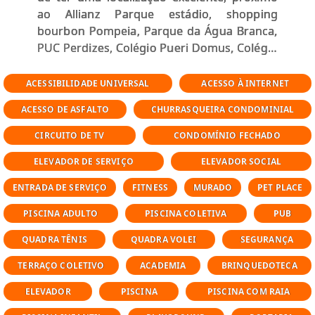
ao Allianz Parque estádio, shopping
bourbon Pompeia, Parque da Água Branca,
PUC Perdizes, Colégio Pueri Domus, Colégio
Pintassilgo, Supermercados Sonda,
Supermercados pão de açúcar, SESC
ACESSIBILIDADE UNIVERSAL
ACESSO À INTERNET
Pompeia e muito mais
ACESSO DE ASFALTO
CHURRASQUEIRA CONDOMINIAL
consulte imóveis à venda nesse
CIRCUITO DE TV
CONDOMÍNIO FECHADO
condomínio, entre em contato
ELEVADOR DE SERVIÇO
ELEVADOR SOCIAL
Características
ENTRADA DE SERVIÇO
FITNESS
MURADO
PET PLACE
132 a 162 m²
PISCINA ADULTO
PISCINA COLETIVA
PUB
3 quarto(s)
1 a 3 suite(s)
QUADRA TÊNIS
QUADRA VOLEI
SEGURANÇA
4 a 5 banheiro(s)
TERRAÇO COLETIVO
2 vaga(s)
ACADEMIA
BRINQUEDOTECA
ELEVADOR
PISCINA
PISCINA COM RAIA
Área de lazer do condomínio On The Sky