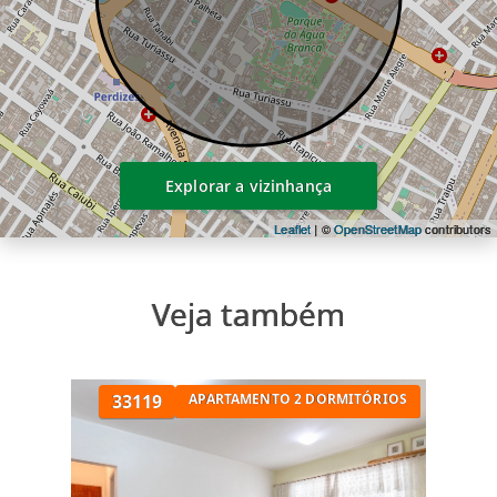
Sauna
Segurança
Solarium
Spa
Terraço coletivo
Explorar a vizinhança
Leaflet
| ©
OpenStreetMap
contributors
Veja também
33119
APARTAMENTO 2 DORMITÓRIOS