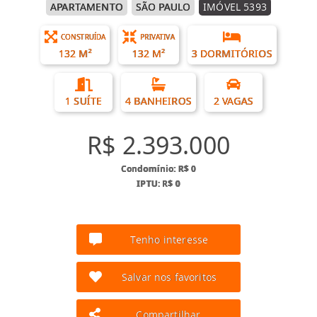
APARTAMENTO
SÃO PAULO
IMÓVEL 5393
CONSTRUÍDA
PRIVATIVA
132 M²
132 M²
3 DORMITÓRIOS
1 SUÍTE
4 BANHEIROS
2 VAGAS
R$ 2.393.000
Condomínio: R$ 0
IPTU: R$ 0
Tenho interesse
Salvar nos favoritos
Compartilhar