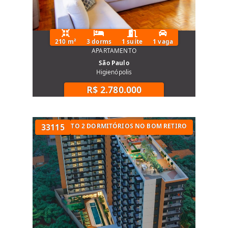
210 m²
3 dorms
1 suíte
1 vaga
APARTAMENTO
São Paulo
Higienópolis
R$ 2.780.000
UARTOS
APARTAMENTO 2 DORMITÓRIOS NO BOM RETIRO
33115