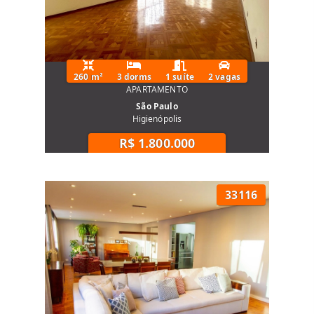
260 m²
3 dorms
1 suíte
2 vagas
APARTAMENTO
São Paulo
Higienópolis
R$ 1.800.000
33116