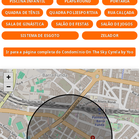
Cyrela by Yoo:
PISCINA INFANTIL
PLAYGROUND
PORTARIA
QUADRA DE TÊNIS
QUADRA POLIESPORTIVA
RUA CALÇADA
Brinquedoteca
Churrasqueira
SALA DE GINÁSTICA
SALÃO DE FESTAS
SALÃO DE JOGOS
Elevador social
SISTEMA DE ESGOTO
ZELADOR
Espaço gourmet
Fitness
Ir para a página completa do Condomínio On The Sky Cyrela by Yoo
Pet place
Piscina adulto
Piscina aquecida
Piscina com raia
+
Piscina infantil
−
Playground
Portaria
Pub
Quadra poliesportiva
Quadra tênis
Quadra volei
Salão de festas