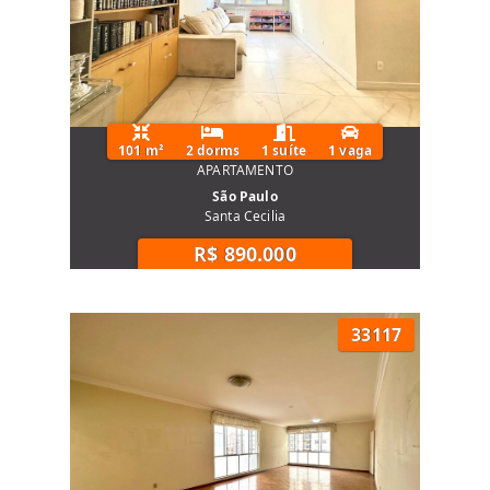
101 m²
2 dorms
1 suíte
1 vaga
APARTAMENTO
São Paulo
Santa Cecilia
R$ 890.000
33117