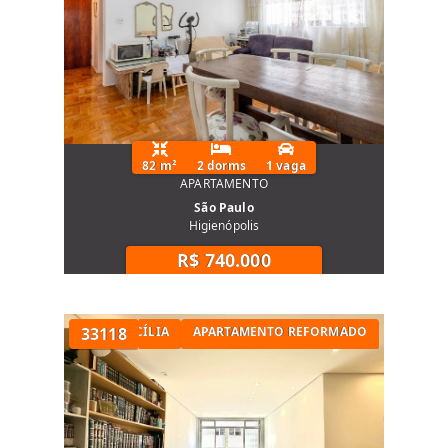
82 m²
2 dorms
1 vaga
APARTAMENTO
São Paulo
Higienópolis
R$ 740.000
TÓRIOS NA SANTA CECÍLIA
33118
APARTAMENTO REFORMADO