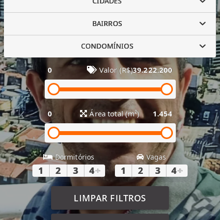
CIDADES
BAIRROS
CONDOMÍNIOS
0
Valor (R$)
39.222.200
0
Área total (m²)
1.454
Dormitórios
Vagas
1
2
3
4
+
1
2
3
4
+
LIMPAR FILTROS