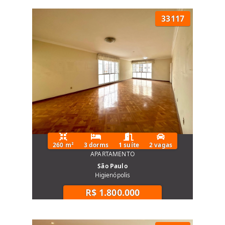
33117
260 m²
3 dorms
1 suíte
2 vagas
APARTAMENTO
São Paulo
Higienópolis
R$ 1.800.000