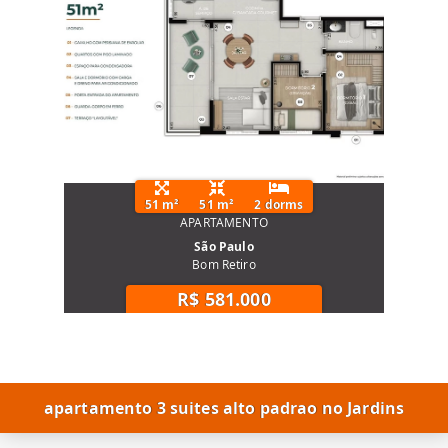
51 m²
51 m²
2 dorms
APARTAMENTO
São Paulo
Bom Retiro
R$ 581.000
apartamento 3 suites alto padrao no Jardins