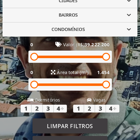
CIDADES
BAIRROS
CONDOMÍNIOS
0
Valor (R$)
39.222.200
0
Área total (m²)
1.454
Dormitórios
Vagas
1
2
3
4
+
1
2
3
4
+
LIMPAR FILTROS