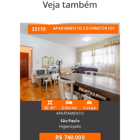
Veja também
Gerador atendendo 100% das áreas
comuns e privativas
Sistema completo de monitoramento
interno e externo por câmeras
33119
APARTAMENTO 2 DORMITÓRIOS
Lazer e Conveniência
Um conjunto de lazer e serviços pensado
para todas as idades, sem abrir mão do
requinte:
Espaço delivery
Área gourmet
Salão de festas
Brinquedoteca
Playground
Academia completa
82 m²
2 dorms
1 vaga
APARTAMENTO
Sauna e spa
São Paulo
Piscina
Higienópolis
Pista de skate
R$ 740.000