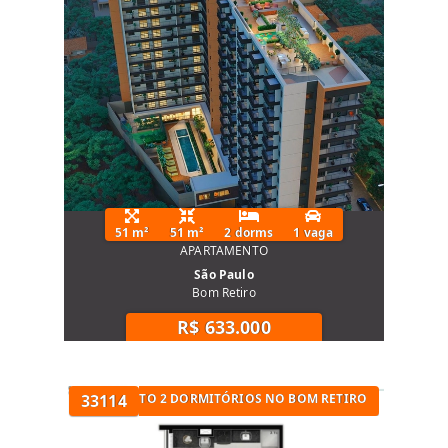
51 m²
51 m²
2 dorms
1 vaga
APARTAMENTO
São Paulo
Bom Retiro
R$ 633.000
TÓRIOS
APARTAMENTO 2 DORMITÓRIOS NO BOM RETIRO
33114