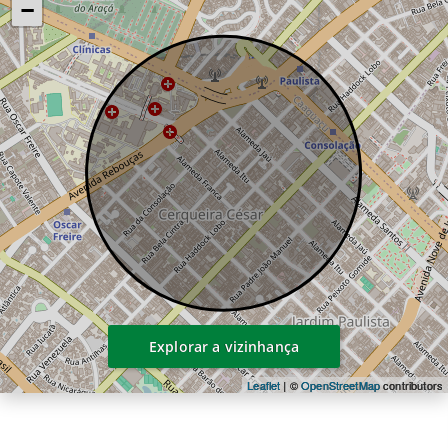
−
Entrega prevista: 2026
Área do terreno: 1.180 m²
Número de torres: 1
Número de pavimentos: 20
Diferenciais que elevam o padrão de viver
Cada detalhe foi pensado para
proporcionar conforto absoluto, silêncio,
eficiência e bem-estar:
Aberturas amplas que privilegiam
iluminação natural e ventilação
Tratamento completo de atenuação
acústica em todas as unidades
Tubulação com tecnologia de ponta,
garantindo desempenho e durabilidade
Explorar a vizinhança
Áreas comuns entregues mobiliadas,
climatizadas e decoradas
Leaflet
| ©
OpenStreetMap
contributors
1 tomada para carro elétrico por unidade,
alinhada à mobilidade do futuro