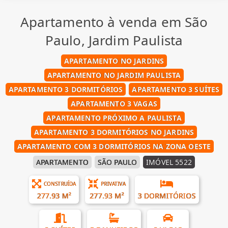
Apartamento à venda em São
Paulo, Jardim Paulista
APARTAMENTO NO JARDINS
APARTAMENTO NO JARDIM PAULISTA
APARTAMENTO 3 DORMITÓRIOS
APARTAMENTO 3 SUÍTES
APARTAMENTO 3 VAGAS
APARTAMENTO PRÓXIMO A PAULISTA
APARTAMENTO 3 DORMITÓRIOS NO JARDINS
APARTAMENTO COM 3 DORMITÓRIOS NA ZONA OESTE
APARTAMENTO
SÃO PAULO
IMÓVEL 5522
CONSTRUÍDA
PRIVATIVA
277.93 M²
277.93 M²
3 DORMITÓRIOS