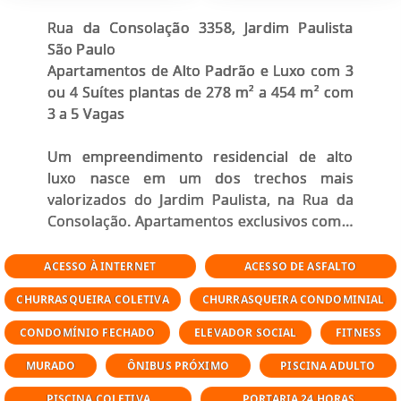
Rua da Consolação 3358, Jardim Paulista
São Paulo
Apartamentos de Alto Padrão e Luxo com 3
ou 4 Suítes plantas de 278 m² a 454 m² com
3 a 5 Vagas
Um empreendimento residencial de alto
luxo nasce em um dos trechos mais
valorizados do Jardim Paulista, na Rua da
Consolação. Apartamentos exclusivos com 3
ou 4 suítes, metragens generosas de 278 m²
a 454 m² e 3 a 5 vagas de garagem,
ACESSO À INTERNET
ACESSO DE ASFALTO
concebidos para quem busca amplitude,
CHURRASQUEIRA COLETIVA
CHURRASQUEIRA CONDOMINIAL
privacidade, sofisticação e localização
estratégica.
CONDOMÍNIO FECHADO
ELEVADOR SOCIAL
FITNESS
MURADO
ÔNIBUS PRÓXIMO
PISCINA ADULTO
Com entrega prevista para 2026, o projeto
se destaca pela arquitetura
PISCINA COLETIVA
PORTARIA 24 HORAS